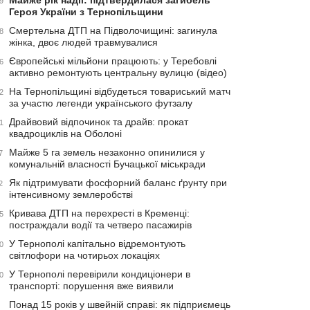
Майже рік надії: підтвердилася загибель
9
Героя України з Тернопільщини
Смертельна ДТП на Підволочищині: загинула
8
жінка, двоє людей травмувалися
Європейські мільйони працюють: у Теребовлі
6
активно ремонтують центральну вулицю (відео)
На Тернопільщині відбудеться товариський матч
2
за участю легенди українського футзалу
Драйвовий відпочинок та драйв: прокат
1
квадроциклів на Оболоні
Майже 5 га земель незаконно опинилися у
7
комунальній власності Бучацької міськради
Як підтримувати фосфорний баланс ґрунту при
2
інтенсивному землеробстві
Кривава ДТП на перехресті в Кременці:
5
постраждали водії та четверо пасажирів
У Тернополі капітально відремонтують
0
світлофори на чотирьох локаціях
У Тернополі перевірили кондиціонери в
0
транспорті: порушення вже виявили
Понад 15 років у швейній справі: як підприємець