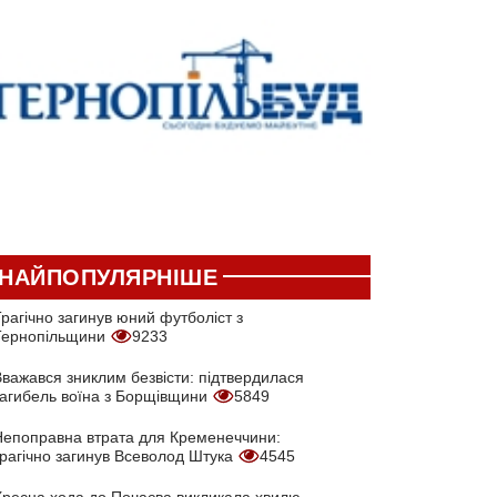
НАЙПОПУЛЯРНІШЕ
рагічно загинув юний футболіст з
Тернопільщини
9233
Вважався зниклим безвісти: підтвердилася
загибель воїна з Борщівщини
5849
Непоправна втрата для Кременеччини:
трагічно загинув Всеволод Штука
4545