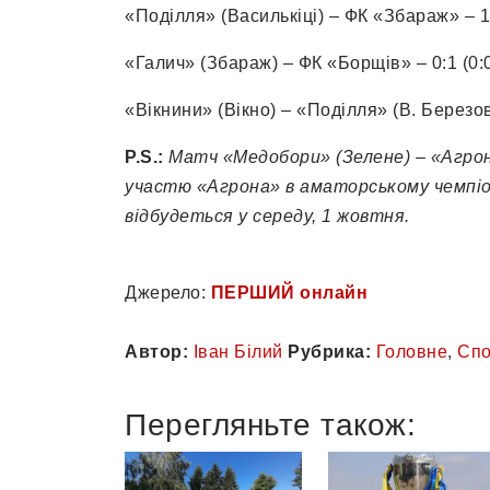
«Поділля» (Василькіці) – ФК «Збараж» – 1:
«Галич» (Збараж) – ФК «Борщів» – 0:1 (0:
«Вікнини» (Вікно) – «Поділля» (В. Березови
P.S.:
Матч «Медобори» (Зелене) – «Агрон»
участю «Агрона» в аматорському чемпіон
відбудеться у середу, 1 жовтня.
Джерело:
ПЕРШИЙ онлайн
Автор:
Іван Білий
Рубрика:
Головне
,
Спо
Перегляньте також: