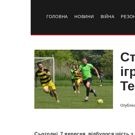
ГОЛОВНА
НОВИНИ
ВІЙНА
РЕЗО
Ст
іг
Те
Опубліко
Сьогодні, 7 вересня, відбулося шість 