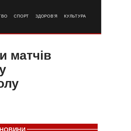
ТВО
СПОРТ
ЗДОРОВ’Я
КУЛЬТУРА
и матчів
у
олу
НОВИНИ