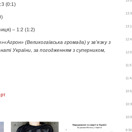
15:0
3 (0:1)
13:3
0)
13:1
ця) – 1:2 (1:2)
12:4
«Агрон» (Великогаївська громада) у зв’язку з
аті України, за погодженням з суперником,
12:0
11:5
11:4
10:5
рт
10:3
10:0
9:30