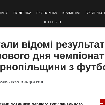
НАНС
ПОЛІТИКА
ЕКОНОМІКА
КРИМІНАЛ
СУСПІЛЬС
ІНТЕРВ’Ю
али відомі результат
рового дня чемпіонат
рнопільщини з футб
вано: 7 Вересня 2025р. о 19:00
з семи поєдинків першого туру фінального