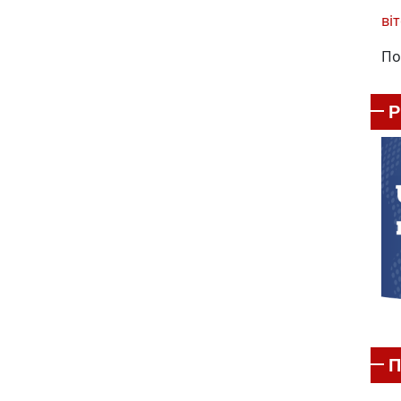
віт
По
П