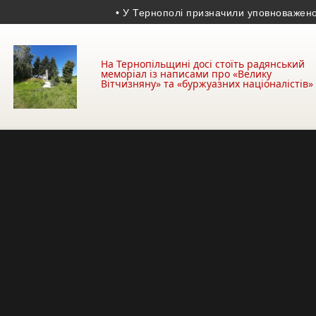
• У Тернополі призначили уповноваженого з 
На Тернопільщині досі стоїть радянський
меморіал із написами про «Велику
Вітчизняну» та «буржуазних націоналістів»