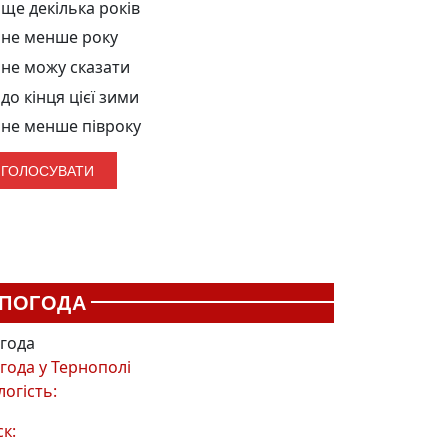
ще декілька років
не менше року
не можу сказати
до кінця цієї зими
не менше півроку
ПОГОДА
года
года у
Тернополі
логість:
ск: