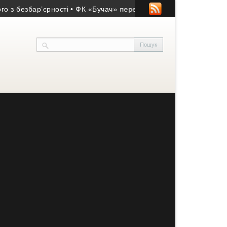
безбар’єрності
• ФК «Бучач» переміг у матчі пам’яті Володими