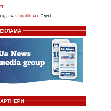
ер:
года на
sinoptik.ua
в Одесі
РЕКЛАМА
АРТНЕРИ