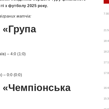
ті з футболу 2025 року.
7:30
іграних матчів:
. «Група
21:5
18:4
18:2
в) – 4:0 (1:0)
17:1
17:0
 – 0:0 (0:0)
. «Чемпіонська
16:4
15:3