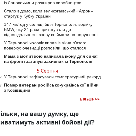
із Лановеччини розширив виробництво
Стало відомо, коли великогаївський «Агрон»
стартує у Кубку України
147 км/год у селищі біля Тернополя: водійку
BMW, яку 24 рази притягували до
відповідальності, знову спіймали на порушенні
У Тернополі чоловік випав із вікна п’ятого
поверху: очевидці розповіли, що сталося
Мама з молитвою написала ікону для сина:
на фронті загинув захисник із Тернополя
5 Серпня
У Тернополі зафіксували температурний рекорд
2
Помер ветеран російсько-української війни
7
з Козівщини
Більше >>
ільки, на вашу думку, ще
иватимуть активні бойові дії?