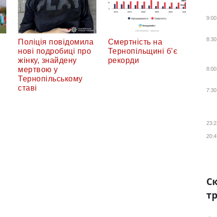
9:00
8:30
Поліція повідомила
Смертність на
нові подробиці про
Тернопільщині б’є
жінку, знайдену
рекорди
мертвою у
8:00
Тернопільському
ставі
7:30
23:2
20:4
Ск
тр