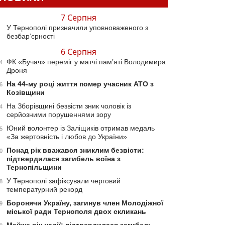
7 Серпня
У Тернополі призначили уповноваженого з
безбар’єрності
6 Серпня
ФК «Бучач» переміг у матчі пам’яті Володимира
4
Дроня
На 44-му році життя помер учасник АТО з
6
Козівщини
На Зборівщині безвісти зник чоловік із
4
серйозними порушеннями зору
Юний волонтер із Заліщиків отримав медаль
5
«За жертовність і любов до України»
Понад рік вважався зниклим безвісти:
0
підтвердилася загибель воїна з
Тернопільщини
У Тернополі зафіксували черговий
8
температурний рекорд
Боронячи Україну, загинув член Молодіжної
9
міської ради Тернополя двох скликань