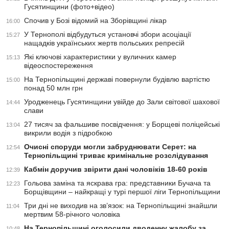
Гусятинщини (фото+відео)
Спочив у Бозі відомий на Зборівщині лікар
16:00
У Тернополі відбудуться установчі збори асоціації
15:27
нащадків українських жертв польських репресій
Які ключові характеристики у вуличних камер
15:13
відеоспостереження
На Тернопільщині державі повернули будівлю вартістю
15:00
понад 50 млн грн
Уродженець Гусятинщини увійде до Зали світової шахової
14:44
слави
27 тисяч за фальшиве посвідчення: у Борщеві поліцейські
13:04
викрили водія з підробкою
Очисні споруди могли забруднювати Серет: на
12:54
Тернопільщині триває кримінальне розслідування
Кабмін доручив звірити дані чоловіків 18-60 років
12:39
Гольова заміна та яскрава гра: представники Бучача та
12:23
Борщівщини – найкращі у турі першої ліги Тернопільщини
Три дні не виходив на зв’язок: на Тернопільщині знайшли
11:04
мертвим 58-річного чоловіка
На Тернопільщині оголосили дводенну жалобу за
10:48