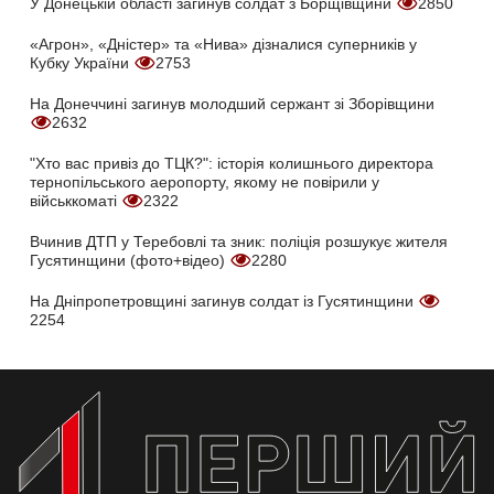
У Донецькій області загинув солдат з Борщівщини
2850
«Агрон», «Дністер» та «Нива» дізналися суперників у
Кубку України
2753
На Донеччині загинув молодший сержант зі Зборівщини
2632
"Хто вас привіз до ТЦК?": історія колишнього директора
тернопільського аеропорту, якому не повірили у
військкоматі
2322
Вчинив ДТП у Теребовлі та зник: поліція розшукує жителя
Гусятинщини (фото+відео)
2280
На Дніпропетровщині загинув солдат із Гусятинщини
2254