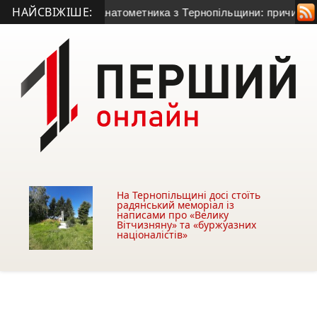
НАЙСВІЖІШЕ:
-річного гранатометника з Тернопільщини: причина смерті – 
На Тернопільщині досі стоїть
радянський меморіал із
написами про «Велику
Вітчизняну» та «буржуазних
націоналістів»