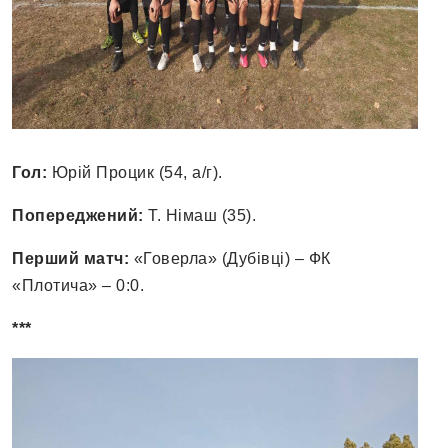
Гол:
Юрій Процик (54, а/г).
Попереджений:
Т. Німаш (35).
Перший матч:
«Говерла» (Дубівці) – ФК
«Плотича» – 0:0.
***