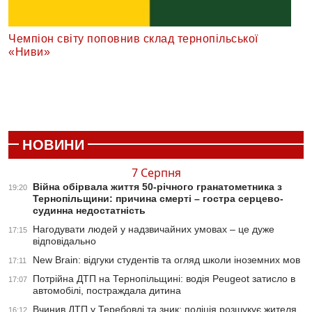
Чемпіон світу поповнив склад тернопільської
«Ниви»
НОВИНИ
7 Серпня
Війна обірвала життя 50-річного гранатометника з
19:20
Тернопільщини: причина смерті – гостра серцево-
судинна недостатність
Нагодувати людей у надзвичайних умовах – це дуже
17:15
відповідально
New Brain: відгуки студентів та огляд школи іноземних мов
17:11
Потрійна ДТП на Тернопільщині: водія Peugeot затисло в
17:07
автомобілі, постраждала дитина
Вчинив ДТП у Теребовлі та зник: поліція розшукує жителя
16:12