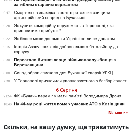
загиблим старшим сержантом
Смертельна знахідка в полі: піротехніки знищили
9:47
артилерійський снаряд на Бучаччині
Як купити комерційну нерухомість в Тернополі, яка
9:28
приноситиме прибуток?
Як бізнес може допомогти Україні не лише донатом
9:22
Історія Азову: шлях від добровольчого батальйону до
9:15
корпусу
Перестало битися серце військовослужбовця з
8:30
Бережанщини
Синод обрав єпископа для Бучацької єпархії УГКЦ
8:00
У Тернополі призначили уповноваженого з безбар’єрності
7:30
6 Серпня
ФК «Бучач» переміг у матчі пам’яті Володимира Дроня
21:54
На 44-му році життя помер учасник АТО з Козівщини
18:46
Більше >>
Скільки, на вашу думку, ще триватимуть