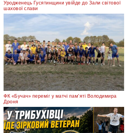
Уродженець Гусятинщини увійде до Зали світової
шахової слави
ФК «Бучач» переміг у матчі пам’яті Володимира
Дроня