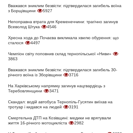
Вважався зниклим безвісти: підтвердилася загибель воїна
з Борщівщини
5927
Непоправна втрата для Кременеччини: трагічно загинув
Всеволод Штука
4546
Хресна хода до Почаєва викликала хвилю обурення: що
сталося
4497
Чемпіон світу поповнив склад тернопільської «Ниви»
3863
Вважався зниклим безвісти: підтвердилася загибель 30-
річного воїна із Зборівщини
3716
На Харківському напрямку загинув нацгвардієць з
Теребовлянщини
3471
Скандал: водій автобуса Тернопіль-Гусятин виїхав на
тротуар і кидався на людей
3191
Смертельна ДТП на Козівщині: медики не врятували
життя 16-річного мотоцикліста
2982