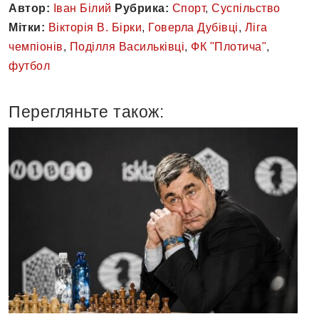
Автор:
Іван Білий
Рубрика:
Спорт
,
Суспільство
Мітки:
Вікторія В. Бірки
,
Говерла Дубівці
,
Ліга
чемпіонів
,
Поділля Васильківці
,
ФК "Плотича"
,
футбол
Перегляньте також: