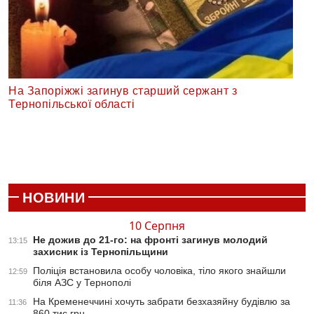
На Запоріжжі загинув старший сержант з
Тернопільської області
НОВИНИ
10 Серпня
Не дожив до 21-го: на фронті загинув молодий
13:15
захисник із Тернопільщини
Поліція встановила особу чоловіка, тіло якого знайшли
12:59
біля АЗС у Тернополі
На Кременеччині хочуть забрати безхазяйну будівлю за
11:36
860 тис грн