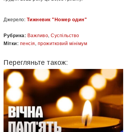
Джерело:
Тижневик "Номер один"
Рубрика:
Важливо
,
Суспільство
Мітки:
пенсія
,
прожитковий мінімум
Перегляньте також: