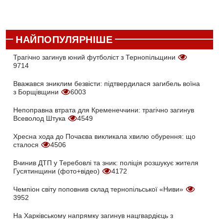
НАЙПОПУЛЯРНІШЕ
Трагічно загинув юний футболіст з Тернопільщини
9714
Вважався зниклим безвісти: підтвердилася загибель воїна
з Борщівщини
6003
Непоправна втрата для Кременеччини: трагічно загинув
Всеволод Штука
4549
Хресна хода до Почаєва викликала хвилю обурення: що
сталося
4506
Вчинив ДТП у Теребовлі та зник: поліція розшукує жителя
Гусятинщини (фото+відео)
4172
Чемпіон світу поповнив склад тернопільської «Ниви»
3952
На Харківському напрямку загинув нацгвардієць з