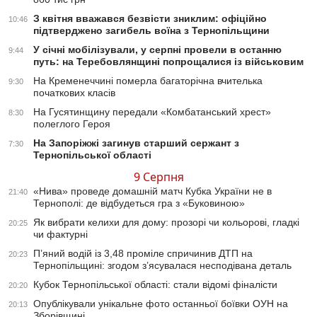
З квітня вважався безвісти зниклим: офіційно
10:46
підтверджено загибель воїна з Тернопільщини
У січні мобілізували, у серпні провели в останню
9:44
путь: на Теребовлянщині попрощалися із військовим
На Кременеччині померла багаторічна вчителька
9:30
початкових класів
На Гусятинщину передали «Комбатанський хрест»
8:30
полеглого Героя
На Запоріжжі загинув старший сержант з
7:30
Тернопільської області
9 Серпня
«Нива» проведе домашній матч Кубка України не в
21:40
Тернополі: де відбудеться гра з «Буковиною»
Як вибрати келихи для дому: прозорі чи кольорові, гладкі
20:25
чи фактурні
П’яний водій із 3,48 проміле спричинив ДТП на
20:23
Тернопільщині: згодом з’ясувалася несподівана деталь
Кубок Тернопільської області: стали відомі фіналісти
20:20
Опублікували унікальне фото останньої боївки ОУН на
20:13
Зборівщині