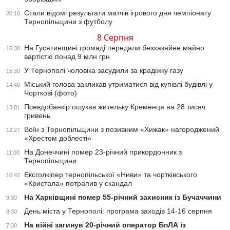
Стали відомі результати матчів ігрового дня чемпіонату
20:10
Тернопільщини з футболу
8 Серпня
На Гусятинщині громаді передали безхазяйне майно
16:30
вартістю понад 9 млн грн
У Тернополі чоловіка засудили за крадіжку газу
15:30
Міський голова закликав утриматися від купівлі будівлі у
14:40
Чорткові (фото)
Псевдобанкір ошукав жительку Кременця на 28 тисяч
13:01
гривень
Воїн з Тернопільщини з позивним «Хижак» нагороджений
12:27
«Хрестом доблесті»
На Донеччині помер 23-річний прикордонник з
11:00
Тернопільщини
Ексголкіпер тернопільської «Ниви» та чортківського
10:42
«Кристала» потрапив у скандал
На Харківщині помер 55-річний захисник із Бучаччини
9:30
День міста у Тернополі: програма заходів 14-16 серпня
8:30
На війні загинув 20-річний оператор БпЛА із
7:30