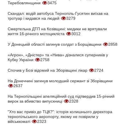
Теребовлянщини
3475
Скандал: водій автобуса Тернопіль-Гусятин виїхав на
тротуар і кидався на людей
3279
Смертельна ДТП на Козівщині: медики не врятували
життя 16-річного мотоцикліста
3012
У Донецькій області загинув солдат з Борщівщини
2858
«Агрон», «Дністер» та «Нива» дізналися суперників у
Кубку України
2758
Спочив у Бозі відомий на Зборівщині лікар
2724
На Донеччині загинув молодший сержант зі Зборівщини
2637
На Тернопільщині апеляційний суд підтвердив 15-річний
вирок за вбивство випускниці
2328
"Хто вас привіз до ТЦК?": історія колишнього директора
тернопільського аеропорту, якому не повірили у
військкоматі
2323