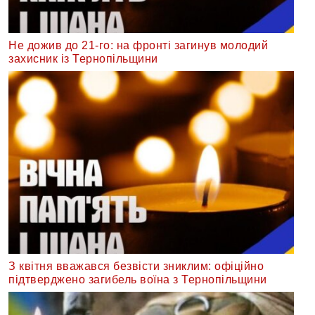
Не дожив до 21-го: на фронті загинув молодий
захисник із Тернопільщини
З квітня вважався безвісти зниклим: офіційно
підтверджено загибель воїна з Тернопільщини