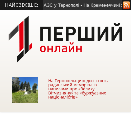
НАЙСВІЖІШЕ:
о знайшли біля АЗС у Тернополі
• На Кременеччині хочуть заб
На Тернопільщині досі стоїть
радянський меморіал із
написами про «Велику
Вітчизняну» та «буржуазних
націоналістів»