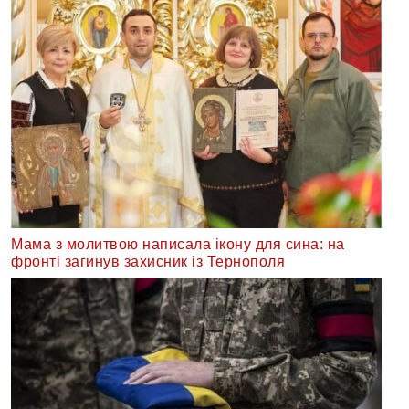
Мама з молитвою написала ікону для сина: на
фронті загинув захисник із Тернополя