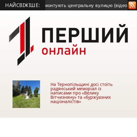
НАЙСВІЖІШЕ:
бовлі активно ремонтують центральну вулицю (відео)
• На Т
На Тернопільщині досі стоїть
радянський меморіал із
написами про «Велику
Вітчизняну» та «буржуазних
націоналістів»