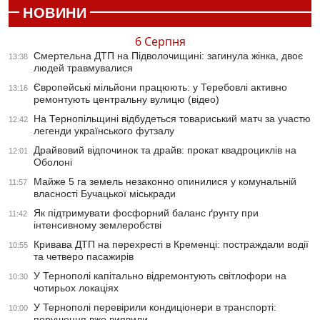
НОВИНИ
6 Серпня
Смертельна ДТП на Підволочищині: загинула жінка, двоє
13:38
людей травмувалися
Європейські мільйони працюють: у Теребовлі активно
13:16
ремонтують центральну вулицю (відео)
На Тернопільщині відбудеться товариський матч за участю
12:42
легенди українського футзалу
Драйвовий відпочинок та драйв: прокат квадроциклів на
12:01
Оболоні
Майже 5 га земель незаконно опинилися у комунальній
11:57
власності Бучацької міськради
Як підтримувати фосфорний баланс ґрунту при
11:42
інтенсивному землеробстві
Кривава ДТП на перехресті в Кременці: постраждали водії
10:55
та четверо пасажирів
У Тернополі капітально відремонтують світлофори на
10:30
чотирьох локаціях
У Тернополі перевірили кондиціонери в транспорті:
10:00
порушення вже виявили