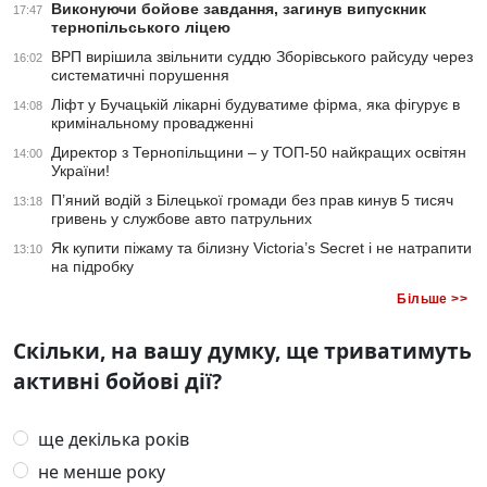
Виконуючи бойове завдання, загинув випускник
17:47
тернопільського ліцею
ВРП вирішила звільнити суддю Зборівського райсуду через
16:02
систематичні порушення
Ліфт у Бучацькій лікарні будуватиме фірма, яка фігурує в
14:08
кримінальному провадженні
Директор з Тернопільщини – у ТОП-50 найкращих освітян
14:00
України!
П’яний водій з Білецької громади без прав кинув 5 тисяч
13:18
гривень у службове авто патрульних
Як купити піжаму та білизну Victoria’s Secret і не натрапити
13:10
на підробку
Більше >>
Скільки, на вашу думку, ще триватимуть
активні бойові дії?
ще декілька років
не менше року