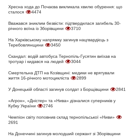
Хресна хода до Почаєва викликала хвилю обурення: що
сталося
4474
Вважався зниклим безвісти: підтвердилася загибель 30-
річного воїна із Зборівщини
3710
На Харківському напрямку загинув нацгвардієць з
Теребовлянщини
3450
Скандал: водій автобуса Тернопіль-Гусятин виїхав на
тротуар і кидався на людей
3044
Смертельна ДТП на Козівщині: медики не врятували
життя 16-річного мотоцикліста
2899
У Донецькій області загинув солдат з Борщівщини
2841
«Агрон», «Дністер» та «Нива» дізналися суперників у
Кубку України
2746
Чемпіон світу поповнив склад тернопільської «Ниви»
2691
На Донеччині загинув молодший сержант зі Зборівщини