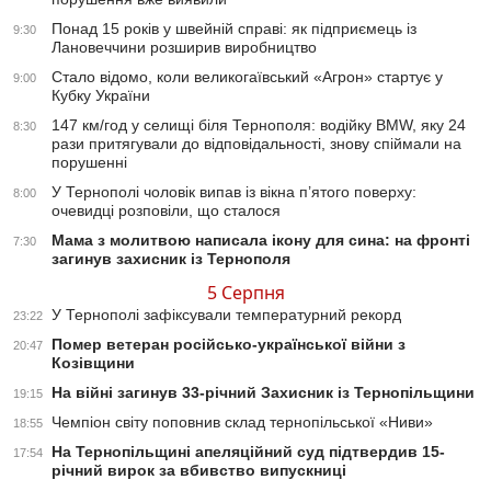
Понад 15 років у швейній справі: як підприємець із
9:30
Лановеччини розширив виробництво
Стало відомо, коли великогаївський «Агрон» стартує у
9:00
Кубку України
147 км/год у селищі біля Тернополя: водійку BMW, яку 24
8:30
рази притягували до відповідальності, знову спіймали на
порушенні
У Тернополі чоловік випав із вікна п’ятого поверху:
8:00
очевидці розповіли, що сталося
Мама з молитвою написала ікону для сина: на фронті
7:30
загинув захисник із Тернополя
5 Серпня
У Тернополі зафіксували температурний рекорд
23:22
Помер ветеран російсько-української війни з
20:47
Козівщини
На війні загинув 33-річний Захисник із Тернопільщини
19:15
Чемпіон світу поповнив склад тернопільської «Ниви»
18:55
На Тернопільщині апеляційний суд підтвердив 15-
17:54
річний вирок за вбивство випускниці