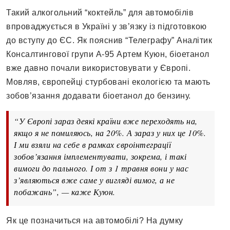
Такий алкогольний “коктейль” для автомобілів
впроваджується в Україні у зв’язку із підготовкою
до вступу до ЄС. Як пояснив “Телеграфу” Аналітик
Консалтингової групи А-95 Артем Куюн, біоетанол
вже давно почали використовувати у Європі.
Мовляв, європейці стурбовані екологією та мають
зобов’язання додавати біоетанол до бензину.
“У Європі зараз деякі країни вже переходять на,
якщо я не помиляюсь, на 20%. А зараз у них це 10%.
І ми взяли на себе в рамках євроінтеграції
зобов’язання імплементувати, зокрема, і такі
вимоги до пального. І от з 1 травня вони у нас
з’являються вже саме у вигляді вимог, а не
побажань”, — каже Куюн.
Як це позначиться на автомобілі? На думку