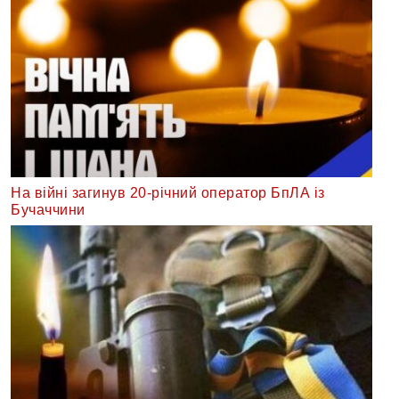
На війні загинув 20-річний оператор БпЛА із
Бучаччини