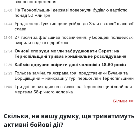
відеоспостереження
На Тернопільщині державі повернули будівлю вартістю
15:00
понад 50 млн грн
Уродженець Гусятинщини увійде до Зали світової шахової
14:44
слави
27 тисяч за фальшиве посвідчення: у Борщеві поліцейські
13:04
викрили водія з підробкою
Очисні споруди могли забруднювати Серет: на
12:54
Тернопільщині триває кримінальне розслідування
Кабмін доручив звірити дані чоловіків 18-60 років
12:39
Гольова заміна та яскрава гра: представники Бучача та
12:23
Борщівщини – найкращі у турі першої ліги Тернопільщини
Три дні не виходив на зв’язок: на Тернопільщині знайшли
11:04
мертвим 58-річного чоловіка
Більше >>
Скільки, на вашу думку, ще триватимуть
активні бойові дії?