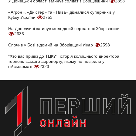
У Донецькій області загинув солдат з Борщівщини
2853
«Агрон», «Дністер» та «Нива» дізналися суперників у
Кубку України
2753
На Донеччині загинув молодший сержант зі Зборівщини
2636
Спочив у Бозі відомий на Зборівщині лікар
2598
"Хто вас привіз до ТЦК?": історія колишнього директора
тернопільського аеропорту, якому не повірили у
військкоматі
2323