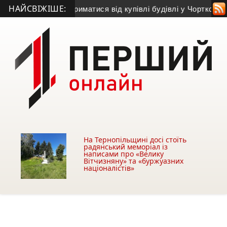
НАЙСВІЖІШЕ:
закликав утриматися від купівлі будівлі у Чорткові (фото)
• П
На Тернопільщині досі стоїть
радянський меморіал із
написами про «Велику
Вітчизняну» та «буржуазних
націоналістів»