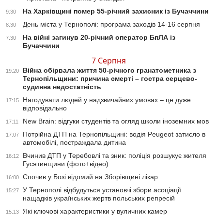
На Харківщині помер 55-річний захисник із Бучаччини
9:30
День міста у Тернополі: програма заходів 14-16 серпня
8:30
На війні загинув 20-річний оператор БпЛА із
7:30
Бучаччини
7 Серпня
Війна обірвала життя 50-річного гранатометника з
19:20
Тернопільщини: причина смерті – гостра серцево-
судинна недостатність
Нагодувати людей у надзвичайних умовах – це дуже
17:15
відповідально
New Brain: відгуки студентів та огляд школи іноземних мов
17:11
Потрійна ДТП на Тернопільщині: водія Peugeot затисло в
17:07
автомобілі, постраждала дитина
Вчинив ДТП у Теребовлі та зник: поліція розшукує жителя
16:12
Гусятинщини (фото+відео)
Спочив у Бозі відомий на Зборівщині лікар
16:00
У Тернополі відбудуться установчі збори асоціації
15:27
нащадків українських жертв польських репресій
Які ключові характеристики у вуличних камер
15:13