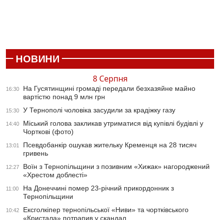
НОВИНИ
8 Серпня
На Гусятинщині громаді передали безхазяйне майно
16:30
вартістю понад 9 млн грн
У Тернополі чоловіка засудили за крадіжку газу
15:30
Міський голова закликав утриматися від купівлі будівлі у
14:40
Чорткові (фото)
Псевдобанкір ошукав жительку Кременця на 28 тисяч
13:01
гривень
Воїн з Тернопільщини з позивним «Хижак» нагороджений
12:27
«Хрестом доблесті»
На Донеччині помер 23-річний прикордонник з
11:00
Тернопільщини
Ексголкіпер тернопільської «Ниви» та чортківського
10:42
«Кристала» потрапив у скандал