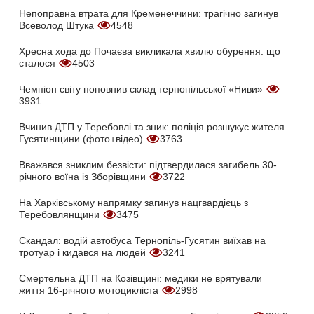
Непоправна втрата для Кременеччини: трагічно загинув
Всеволод Штука
4548
Хресна хода до Почаєва викликала хвилю обурення: що
сталося
4503
Чемпіон світу поповнив склад тернопільської «Ниви»
3931
Вчинив ДТП у Теребовлі та зник: поліція розшукує жителя
Гусятинщини (фото+відео)
3763
Вважався зниклим безвісти: підтвердилася загибель 30-
річного воїна із Зборівщини
3722
На Харківському напрямку загинув нацгвардієць з
Теребовлянщини
3475
Скандал: водій автобуса Тернопіль-Гусятин виїхав на
тротуар і кидався на людей
3241
Смертельна ДТП на Козівщині: медики не врятували
життя 16-річного мотоцикліста
2998