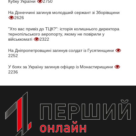
Кубку України
2750
На Донеччині загинув молодший сержант зі Зборівщини
2626
"Хто вас привіз до ТЦК?": історія колишнього директора
тернопільського аеропорту, якому не повірили у
військкоматі
2322
На Дніпропетровщині загинув солдат із Гусятинщини
2252
У боях за Україну загинув офіцер із Монастирищини
2236