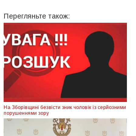
Перегляньте також:
На Зборівщині безвісти зник чоловік із серйозними
порушеннями зору