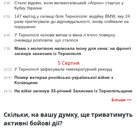
Стало відомо, коли великогаївський «Агрон» стартує у
9:00
Кубку України
147 км/год у селищі біля Тернополя: водійку BMW, яку 24
8:30
рази притягували до відповідальності, знову спіймали на
порушенні
У Тернополі чоловік випав із вікна п’ятого поверху:
8:00
очевидці розповіли, що сталося
Мама з молитвою написала ікону для сина: на фронті
7:30
загинув захисник із Тернополя
5 Серпня
У Тернополі зафіксували температурний рекорд
23:22
Помер ветеран російсько-української війни з
20:47
Козівщини
На війні загинув 33-річний Захисник із Тернопільщини
19:15
Більше >>
Скільки, на вашу думку, ще триватимуть
активні бойові дії?