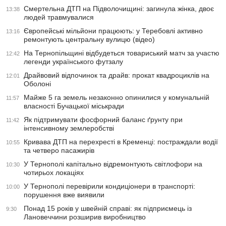
Смертельна ДТП на Підволочищині: загинула жінка, двоє
13:38
людей травмувалися
Європейські мільйони працюють: у Теребовлі активно
13:16
ремонтують центральну вулицю (відео)
На Тернопільщині відбудеться товариський матч за участю
12:42
легенди українського футзалу
Драйвовий відпочинок та драйв: прокат квадроциклів на
12:01
Оболоні
Майже 5 га земель незаконно опинилися у комунальній
11:57
власності Бучацької міськради
Як підтримувати фосфорний баланс ґрунту при
11:42
інтенсивному землеробстві
Кривава ДТП на перехресті в Кременці: постраждали водії
10:55
та четверо пасажирів
У Тернополі капітально відремонтують світлофори на
10:30
чотирьох локаціях
У Тернополі перевірили кондиціонери в транспорті:
10:00
порушення вже виявили
Понад 15 років у швейній справі: як підприємець із
9:30
Лановеччини розширив виробництво