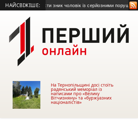
НАЙСВІЖІШЕ:
борівщині безвісти зник чоловік із серйозними порушеннями 
На Тернопільщині досі стоїть
радянський меморіал із
написами про «Велику
Вітчизняну» та «буржуазних
націоналістів»