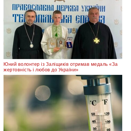
Юний волонтер із Заліщиків отримав медаль «За
жертовність і любов до України»