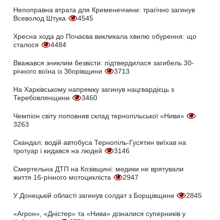
Непоправна втрата для Кременеччини: трагічно загинув
Всеволод Штука
4545
Хресна хода до Почаєва викликала хвилю обурення: що
сталося
4484
Вважався зниклим безвісти: підтвердилася загибель 30-
річного воїна із Зборівщини
3713
На Харківському напрямку загинув нацгвардієць з
Теребовлянщини
3460
Чемпіон світу поповнив склад тернопільської «Ниви»
3263
Скандал: водій автобуса Тернопіль-Гусятин виїхав на
тротуар і кидався на людей
3146
Смертельна ДТП на Козівщині: медики не врятували
життя 16-річного мотоцикліста
2947
У Донецькій області загинув солдат з Борщівщини
2845
«Агрон», «Дністер» та «Нива» дізналися суперників у