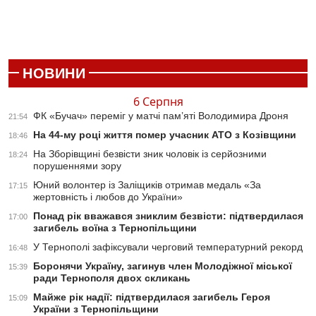
НОВИНИ
6 Серпня
ФК «Бучач» переміг у матчі пам’яті Володимира Дроня
21:54
На 44-му році життя помер учасник АТО з Козівщини
18:46
На Зборівщині безвісти зник чоловік із серйозними
18:24
порушеннями зору
Юний волонтер із Заліщиків отримав медаль «За
17:15
жертовність і любов до України»
Понад рік вважався зниклим безвісти: підтвердилася
17:00
загибель воїна з Тернопільщини
У Тернополі зафіксували черговий температурний рекорд
16:48
Боронячи Україну, загинув член Молодіжної міської
15:39
ради Тернополя двох скликань
Майже рік надії: підтвердилася загибель Героя
15:09
України з Тернопільщини