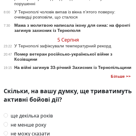
порушенні
У Тернополі чоловік випав із вікна п’ятого поверху:
8:00
очевидці розповіли, що сталося
Мама з молитвою написала ікону для сина: на фронті
7:30
загинув захисник із Тернополя
5 Серпня
У Тернополі зафіксували температурний рекорд
23:22
Помер ветеран російсько-української війни з
20:47
Козівщини
На війні загинув 33-річний Захисник із Тернопільщини
19:15
Більше >>
Скільки, на вашу думку, ще триватимуть
активні бойові дії?
ще декілька років
не менше року
не можу сказати