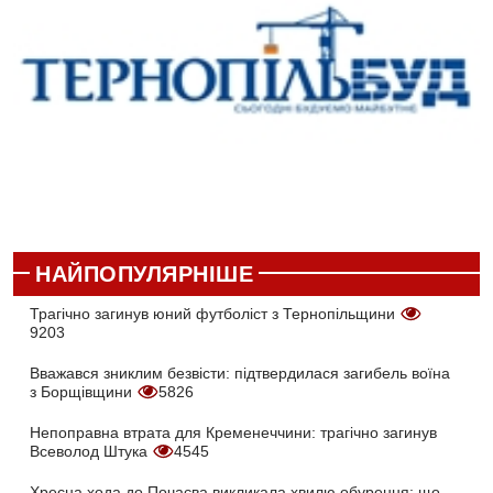
НАЙПОПУЛЯРНІШЕ
Трагічно загинув юний футболіст з Тернопільщини
9203
Вважався зниклим безвісти: підтвердилася загибель воїна
з Борщівщини
5826
Непоправна втрата для Кременеччини: трагічно загинув
Всеволод Штука
4545
Хресна хода до Почаєва викликала хвилю обурення: що