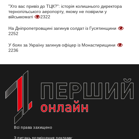
"Хто вас привіз до ТЦК?": історія колишнього директора
тернопільського аеропорту, якому не повірили у
військкоматі
2322
На Дніпропетровщині загинув солдат із Гусятинщини
2252
У боях за Україну загинув офіцер із Монастирищини
2236
Всі права захищено
З питань розміщення реклами: