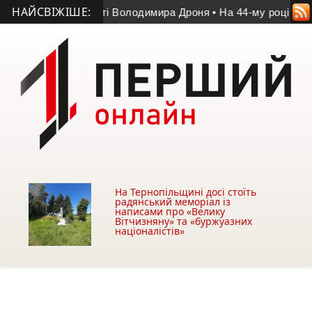
НАЙСВІЖІШЕ:
г у матчі пам’яті Володимира Дроня
• На 44-му році життя п
На Тернопільщині досі стоїть
радянський меморіал із
написами про «Велику
Вітчизняну» та «буржуазних
націоналістів»