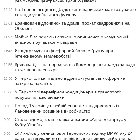
ремонтують центральну вулицю (відео)
На Тернопільщині відбудеться товариський матч за участю
12:42
легенди українського футзалу
Драйвовий відпочинок та драйв: прокат квадроциклів на
12:01
Оболоні
Майже 5 га земель незаконно опинилися у комунальній
11:57
власності Бучацької міськради
Як підтримувати фосфорний баланс ґрунту при
11:42
інтенсивному землеробстві
Кривава ДТП на перехресті в Кременці: постраждали водії
10:55
та четверо пасажирів
У Тернополі капітально відремонтують світлофори на
10:30
чотирьох локаціях
У Тернополі перевірили кондиціонери в транспорті:
10:00
порушення вже виявили
Понад 15 років у швейній справі: як підприємець із
9:30
Лановеччини розширив виробництво
Стало відомо, коли великогаївський «Агрон» стартує у
9:00
Кубку України
147 км/год у селищі біля Тернополя: водійку BMW, яку 24
8:30
рази притягували до відповідальності, знову спіймали на