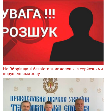
На Зборівщині безвісти зник чоловік із серйозними
порушеннями зору