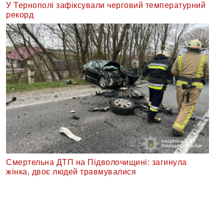
У Тернополі зафіксували черговий температурний
рекорд
Смертельна ДТП на Підволочищині: загинула
жінка, двоє людей травмувалися