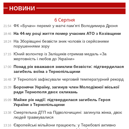
НОВИНИ
6 Серпня
ФК «Бучач» переміг у матчі пам’яті Володимира Дроня
21:54
На 44-му році життя помер учасник АТО з Козівщини
18:46
На Зборівщині безвісти зник чоловік із серйозними
18:24
порушеннями зору
Юний волонтер із Заліщиків отримав медаль «За
17:15
жертовність і любов до України»
Понад рік вважався зниклим безвісти: підтвердилася
17:00
загибель воїна з Тернопільщини
У Тернополі зафіксували черговий температурний рекорд
16:48
Боронячи Україну, загинув член Молодіжної міської
15:39
ради Тернополя двох скликань
Майже рік надії: підтвердилася загибель Героя
15:09
України з Тернопільщини
Смертельна ДТП на Підволочищині: загинула жінка, двоє
13:38
людей травмувалися
Європейські мільйони працюють: у Теребовлі активно
13:16