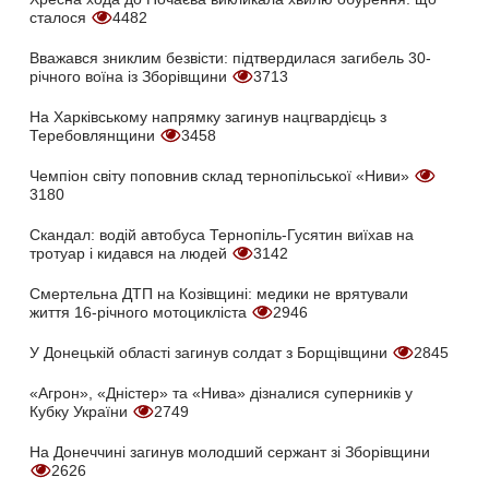
сталося
4482
Вважався зниклим безвісти: підтвердилася загибель 30-
річного воїна із Зборівщини
3713
На Харківському напрямку загинув нацгвардієць з
Теребовлянщини
3458
Чемпіон світу поповнив склад тернопільської «Ниви»
3180
Скандал: водій автобуса Тернопіль-Гусятин виїхав на
тротуар і кидався на людей
3142
Смертельна ДТП на Козівщині: медики не врятували
життя 16-річного мотоцикліста
2946
У Донецькій області загинув солдат з Борщівщини
2845
«Агрон», «Дністер» та «Нива» дізналися суперників у
Кубку України
2749
На Донеччині загинув молодший сержант зі Зборівщини
2626