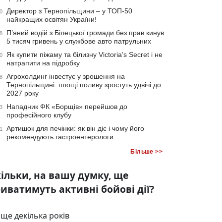
Директор з Тернопільщини – у ТОП-50
0
найкращих освітян України!
П’яний водій з Білецької громади без прав кинув
8
5 тисяч гривень у службове авто патрульних
Як купити піжаму та білизну Victoria’s Secret і не
0
натрапити на підробку
Агрохолдинг інвестує у зрошення на
8
Тернопільщині: площі поливу зростуть удвічі до
2027 року
Нападник ФК «Борщів» перейшов до
3
професійного клубу
Артишок для печінки: як він діє і чому його
1
рекомендують гастроентерологи
Більше >>
ільки, на вашу думку, ще
иватимуть активні бойові дії?
ще декілька років