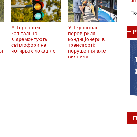
віт
По
У Тернополі
У Тернополі
капітально
перевірили
відремонтують
кондиціонери в
світлофори на
транспорті:
ої
чотирьох локаціях
порушення вже
виявили
П