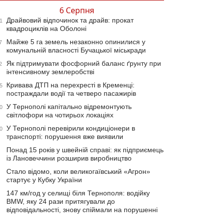
6 Серпня
Драйвовий відпочинок та драйв: прокат
1
квадроциклів на Оболоні
Майже 5 га земель незаконно опинилися у
7
комунальній власності Бучацької міськради
Як підтримувати фосфорний баланс ґрунту при
2
інтенсивному землеробстві
Кривава ДТП на перехресті в Кременці:
5
постраждали водії та четверо пасажирів
У Тернополі капітально відремонтують
0
світлофори на чотирьох локаціях
У Тернополі перевірили кондиціонери в
0
транспорті: порушення вже виявили
Понад 15 років у швейній справі: як підприємець
із Лановеччини розширив виробництво
Стало відомо, коли великогаївський «Агрон»
стартує у Кубку України
147 км/год у селищі біля Тернополя: водійку
BMW, яку 24 рази притягували до
відповідальності, знову спіймали на порушенні