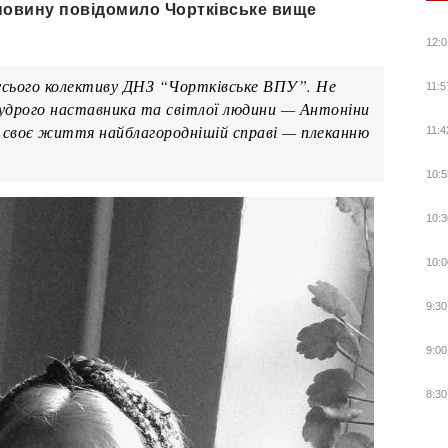
новину повідомило Чортківське вище
12:0
х усього колективу ДНЗ “Чортківське ВПУ”. Не
11:5
мудрого наставника та світлої людини — Антоніни
а своє життя найблагороднішій справі — плеканню
11:4
10:5
10:3
10:0
9:30
9:00
8:30