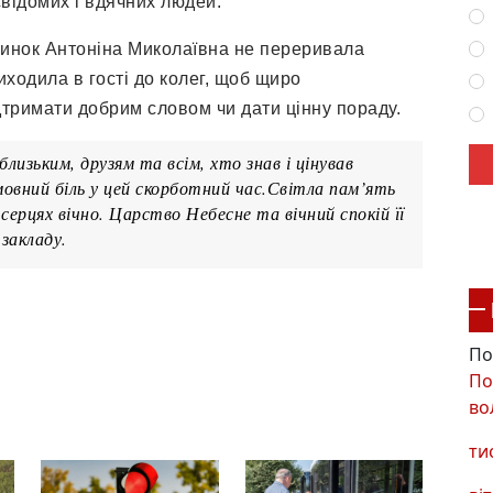
свідомих і вдячних людей.
чинок Антоніна Миколаївна не переривала
иходила в гості до колег, щоб щиро
дтримати добрим словом чи дати цінну пораду.
лизьким, друзям та всім, хто знав і цінував
мовний біль у цей скорботний час.Світла пам’ять
ерцях вічно. Царство Небесне та вічний спокій її
 закладу.
По
По
во
ти