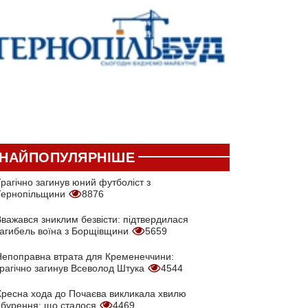
НАЙПОПУЛЯРНІШЕ
рагічно загинув юний футболіст з
Тернопільщини
8876
Вважався зниклим безвісти: підтвердилася
загибель воїна з Борщівщини
5659
Непоправна втрата для Кременеччини:
трагічно загинув Всеволод Штука
4544
Хресна хода до Почаєва викликала хвилю
обурення: що сталося
4469