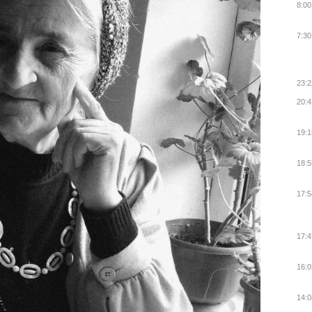
8:00
7:30
23:2
20:4
19:1
18:5
17:5
17:4
16:0
14:0