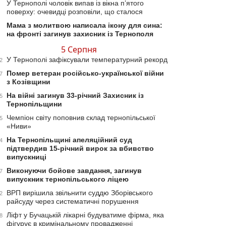
У Тернополі чоловік випав із вікна п’ятого
поверху: очевидці розповіли, що сталося
Мама з молитвою написала ікону для сина:
на фронті загинув захисник із Тернополя
5 Серпня
У Тернополі зафіксували температурний рекорд
2
Помер ветеран російсько-української війни
7
з Козівщини
На війні загинув 33-річний Захисник із
5
Тернопільщини
Чемпіон світу поповнив склад тернопільської
5
«Ниви»
На Тернопільщині апеляційний суд
4
підтвердив 15-річний вирок за вбивство
випускниці
Виконуючи бойове завдання, загинув
7
випускник тернопільського ліцею
ВРП вирішила звільнити суддю Зборівського
2
райсуду через систематичні порушення
Ліфт у Бучацькій лікарні будуватиме фірма, яка
8
фігурує в кримінальному провадженні