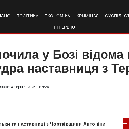
НАНС
ПОЛІТИКА
ЕКОНОМІКА
КРИМІНАЛ
СУСПІЛЬС
ІНТЕРВ’Ю
очила у Бозі відома 
дра наставниця з Т
вано: 4 Червня 2026р. о 9:28
льки та наставниці з Чортківщини Антоніни