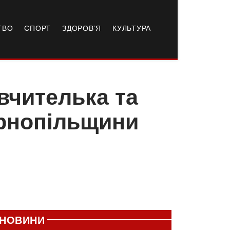
ТВО
СПОРТ
ЗДОРОВ’Я
КУЛЬТУРА
вчителька та
ернопільщини
НОВИНИ