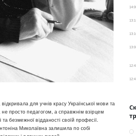
14:0
13:1
13:1
13:0
12:4
12:4
 відкривала для учнів красу Української мови та
Ск
а не просто педагогом, а справжнім взірцем
тр
і та безмежної відданості своїй професії.
 Антоніна Миколаївна залишила по собі