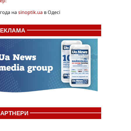
ер:
года на
sinoptik.ua
в Одесі
РЕКЛАМА
АРТНЕРИ