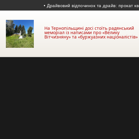
• Драйвовий відпочинок та драйв: прокат квадроци
На Тернопільщині досі стоїть радянський
меморіал із написами про «Велику
Вітчизняну» та «буржуазних націоналістів»