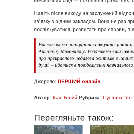
величезний слід — покоління грамотних, 
Навіть після виходу на заслужений відпо
зв’язку з рідним закладом. Вона не раз пр
поспілкуватися, розпитати про справи, пі
Висловлюємо найщиріші співчуття родині, б
Антоніну Миколаївну. Розділяємо ваш неви
про прекрасного педагога житиме в наших с
душі, – йдеться в повідомленні навчального
Джерело:
ПЕРШИЙ онлайн
Автор:
Іван Білий
Рубрика:
Суспільство
Перегляньте також: