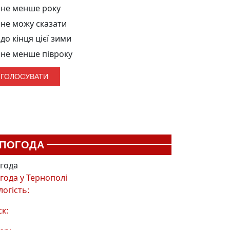
не менше року
не можу сказати
до кінця цієї зими
не менше півроку
ПОГОДА
года
года у
Тернополі
логість:
ск: