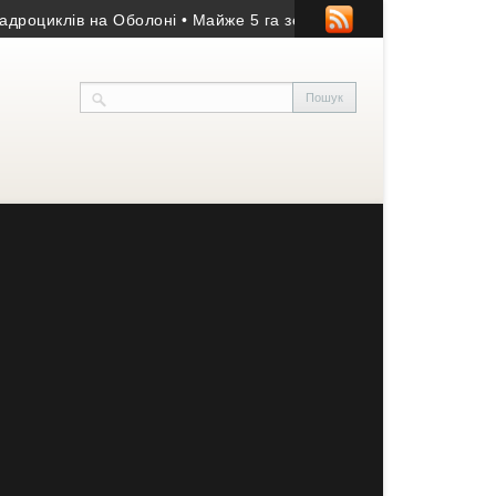
клів на Оболоні
• Майже 5 га земель незаконно опинилися у ком