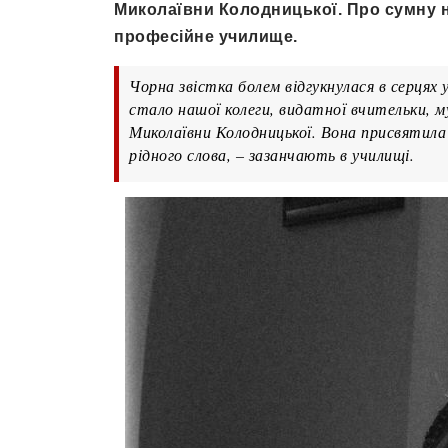
Миколаївни Колодницької. Про сумну 
професійне училище.
Чорна звістка болем відгукнулася в серця
стало нашої колеги, видатної вчительки, 
Миколаївни Колодницької. Вона присвятил
рідного слова, – зазанчають в училищі.