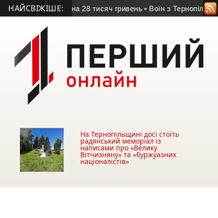
НАЙСВІЖІШЕ:
ку Кременця на 28 тисяч гривень
• Воїн з Тернопільщини з 
На Тернопільщині досі стоїть
радянський меморіал із
написами про «Велику
Вітчизняну» та «буржуазних
націоналістів»