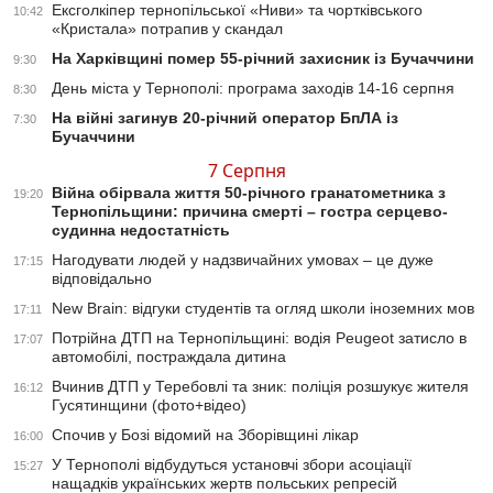
Ексголкіпер тернопільської «Ниви» та чортківського
10:42
«Кристала» потрапив у скандал
На Харківщині помер 55-річний захисник із Бучаччини
9:30
День міста у Тернополі: програма заходів 14-16 серпня
8:30
На війні загинув 20-річний оператор БпЛА із
7:30
Бучаччини
7 Серпня
Війна обірвала життя 50-річного гранатометника з
19:20
Тернопільщини: причина смерті – гостра серцево-
судинна недостатність
Нагодувати людей у надзвичайних умовах – це дуже
17:15
відповідально
New Brain: відгуки студентів та огляд школи іноземних мов
17:11
Потрійна ДТП на Тернопільщині: водія Peugeot затисло в
17:07
автомобілі, постраждала дитина
Вчинив ДТП у Теребовлі та зник: поліція розшукує жителя
16:12
Гусятинщини (фото+відео)
Спочив у Бозі відомий на Зборівщині лікар
16:00
У Тернополі відбудуться установчі збори асоціації
15:27
нащадків українських жертв польських репресій