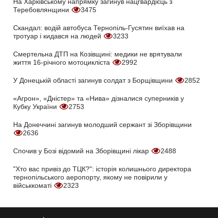
На Харківському напрямку загинув нацгвардієць з
Теребовлянщини
3475
Скандал: водій автобуса Тернопіль-Гусятин виїхав на
тротуар і кидався на людей
3233
Смертельна ДТП на Козівщині: медики не врятували
життя 16-річного мотоцикліста
2992
У Донецькій області загинув солдат з Борщівщини
2852
«Агрон», «Дністер» та «Нива» дізналися суперників у
Кубку України
2753
На Донеччині загинув молодший сержант зі Зборівщини
2636
Спочив у Бозі відомий на Зборівщині лікар
2488
"Хто вас привіз до ТЦК?": історія колишнього директора
тернопільського аеропорту, якому не повірили у
військкоматі
2323