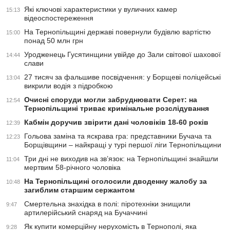
Які ключові характеристики у вуличних камер
15:13
відеоспостереження
На Тернопільщині державі повернули будівлю вартістю
15:00
понад 50 млн грн
Уродженець Гусятинщини увійде до Зали світової шахової
14:44
слави
27 тисяч за фальшиве посвідчення: у Борщеві поліцейські
13:04
викрили водія з підробкою
Очисні споруди могли забруднювати Серет: на
12:54
Тернопільщині триває кримінальне розслідування
Кабмін доручив звірити дані чоловіків 18-60 років
12:39
Гольова заміна та яскрава гра: представники Бучача та
12:23
Борщівщини – найкращі у турі першої ліги Тернопільщини
Три дні не виходив на зв’язок: на Тернопільщині знайшли
11:04
мертвим 58-річного чоловіка
На Тернопільщині оголосили дводенну жалобу за
10:48
загиблим старшим сержантом
Смертельна знахідка в полі: піротехніки знищили
9:47
артилерійський снаряд на Бучаччині
Як купити комерційну нерухомість в Тернополі, яка
9:28