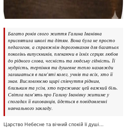
Багато років свого життя Галина Іванівна
присвятила школі та дітям. Вона була не просто
педагогом, а справжнім дороговказом для багатьох
поколінь випускників, плекаючи в їхніх серцях любов
до рідного слова, чесність та людську гідність. Її
мудрість, терпіння та душевне тепло назавжди
залишаться в пам’яті колег, учнів та всіх, хто її
знав. Висловлюємо щирі співчуття рідним,
близьким та усім, хто переживає цей важкий біль.
Світла пам’ять про Галину Іванівну житиме у
спогадах її вихованців, йдеться в повідомленні
навчального закладу.
Царство Небесне та вічний спокій її душі…