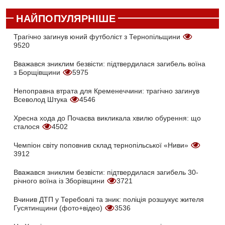
НАЙПОПУЛЯРНІШЕ
Трагічно загинув юний футболіст з Тернопільщини
9520
Вважався зниклим безвісти: підтвердилася загибель воїна
з Борщівщини
5975
Непоправна втрата для Кременеччини: трагічно загинув
Всеволод Штука
4546
Хресна хода до Почаєва викликала хвилю обурення: що
сталося
4502
Чемпіон світу поповнив склад тернопільської «Ниви»
3912
Вважався зниклим безвісти: підтвердилася загибель 30-
річного воїна із Зборівщини
3721
Вчинив ДТП у Теребовлі та зник: поліція розшукує жителя
Гусятинщини (фото+відео)
3536