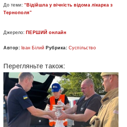
До теми:
“Відійшла у вічність відома лікарка з
Тернополя”
Джерело:
ПЕРШИЙ онлайн
Автор:
Іван Білий
Рубрика:
Суспільство
Перегляньте також: