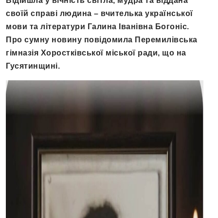
Відійшла у вічність світла, мудра та віддана
своїй справі людина – вчителька української
мови та літератури Галина Іванівна Богоніс.
Про сумну новину повідомила Перемилівська
гімназія Хоростківської міської ради, що на
Гусятинщині.