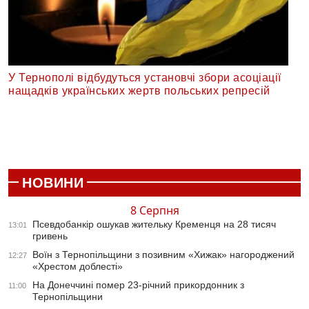
У Тернополі відбудуться установчі збори асоціації
нащадків українських жертв польських репресій
НОВИНИ
8 Серпня
Псевдобанкір ошукав жительку Кременця на 28 тисяч
13:01
гривень
Воїн з Тернопільщини з позивним «Хижак» нагороджений
12:27
«Хрестом доблесті»
На Донеччині помер 23-річний прикордонник з
11:00
Тернопільщини