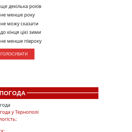
ще декілька років
не менше року
не можу сказати
до кінця цієї зими
не менше півроку
ПОГОДА
года
года у
Тернополі
логість:
ск: