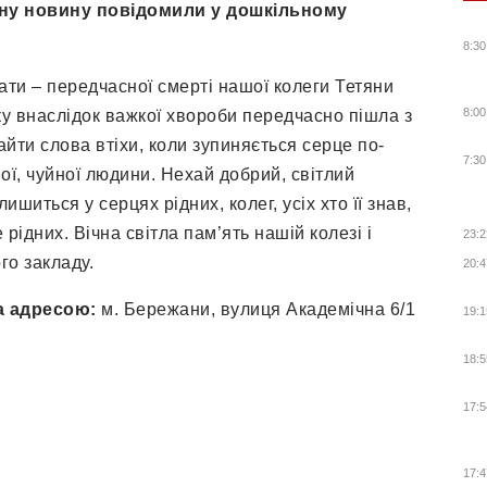
мну новину повідомили у дошкільному
8:30
ти – передчасної смерті нашої колеги Тетяни
8:00
ку внаслідок важкої хвороби передчасно пішла з
айти слова втіхи, коли зупиняється серце по-
7:30
ої, чуйної людини. Нехай добрий, світлий
шиться у серцях рідних, колег, усіх хто її знав,
рідних. Вічна світла пам’ять нашій колезі і
23:2
ого закладу.
20:4
а адресою:
м. Бережани, вулиця Академічна 6/1
19:1
18:5
17:5
17:4