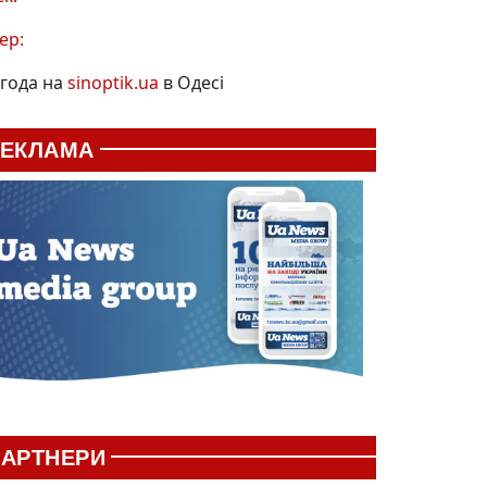
ер:
года на
sinoptik.ua
в Одесі
РЕКЛАМА
АРТНЕРИ