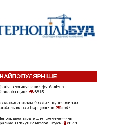
НАЙПОПУЛЯРНІШЕ
рагічно загинув юний футболіст з
Тернопільщини
8815
Вважався зниклим безвісти: підтвердилася
загибель воїна з Борщівщини
5597
Непоправна втрата для Кременеччини:
трагічно загинув Всеволод Штука
4544