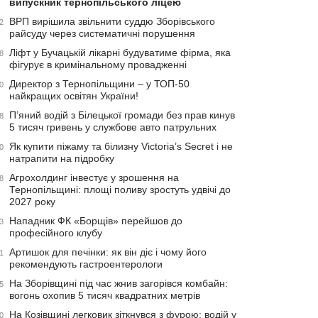
випускник тернопільського ліцею
ВРП вирішила звільнити суддю Зборівського
2
райсуду через систематичні порушення
Ліфт у Бучацькій лікарні будуватиме фірма, яка
8
фігурує в кримінальному провадженні
Директор з Тернопільщини – у ТОП-50
0
найкращих освітян України!
П’яний водій з Білецької громади без прав кинув
8
5 тисяч гривень у службове авто патрульних
Як купити піжаму та білизну Victoria’s Secret і не
0
натрапити на підробку
Агрохолдинг інвестує у зрошення на
8
Тернопільщині: площі поливу зростуть удвічі до
2027 року
Нападник ФК «Борщів» перейшов до
3
професійного клубу
Артишок для печінки: як він діє і чому його
1
рекомендують гастроентерологи
На Зборівщині під час жнив загорівся комбайн:
5
вогонь охопив 5 тисяч квадратних метрів
На Козівщині легковик зіткнувся з фурою: водій у
0