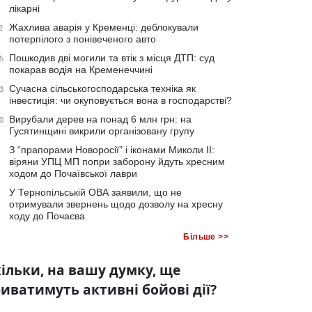
лікарні
Жахлива аварія у Кременці: деблокували
2
потерпілого з понівеченого авто
Пошкодив дві могили та втік з місця ДТП: суд
5
покарав водія на Кременеччині
Сучасна сільськогосподарська техніка як
3
інвестиція: чи окуповується вона в господарстві?
Вирубали дерев на понад 6 млн грн: на
0
Гусятинщині викрили організовану групу
З “прапорами Новоросії” і іконами Миколи ІІ:
віряни УПЦ МП попри заборону йдуть хресним
ходом до Почаївської лаври
У Тернопільській ОВА заявили, що не
отримували звернень щодо дозволу на хресну
ходу до Почаєва
Більше >>
ільки, на вашу думку, ще
иватимуть активні бойові дії?