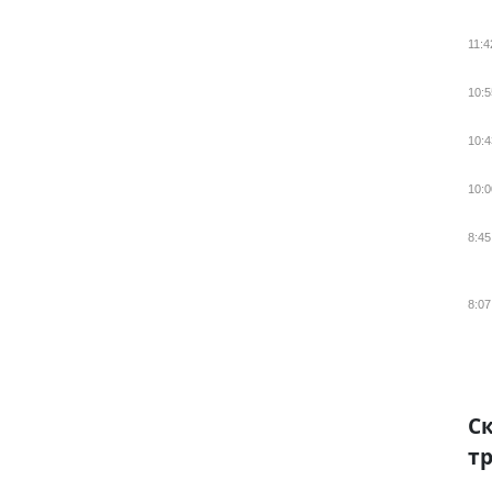
11:4
10:5
10:4
10:0
8:45
8:07
Ск
тр