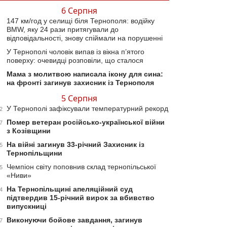
6 Серпня
147 км/год у селищі біля Тернополя: водійку
BMW, яку 24 рази притягували до
відповідальності, знову спіймали на порушенні
У Тернополі чоловік випав із вікна п’ятого
поверху: очевидці розповіли, що сталося
Мама з молитвою написала ікону для сина:
на фронті загинув захисник із Тернополя
5 Серпня
У Тернополі зафіксували температурний рекорд
2
Помер ветеран російсько-української війни
7
з Козівщини
На війні загинув 33-річний Захисник із
5
Тернопільщини
Чемпіон світу поповнив склад тернопільської
5
«Ниви»
На Тернопільщині апеляційний суд
4
підтвердив 15-річний вирок за вбивство
випускниці
Виконуючи бойове завдання, загинув
7