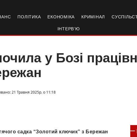
НАНС
ПОЛІТИКА
ЕКОНОМІКА
КРИМІНАЛ
СУСПІЛЬС
ІНТЕРВ’Ю
очила у Бозі праців
ережан
вано: 21 Травня 2025р. о 11:18
тячого садка “Золотий ключик” з Бережан