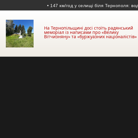
• 147 км/год у селищі біля Тернополя: водійку 
На Тернопільщині досі стоїть радянський
меморіал із написами про «Велику
Вітчизняну» та «буржуазних націоналістів»