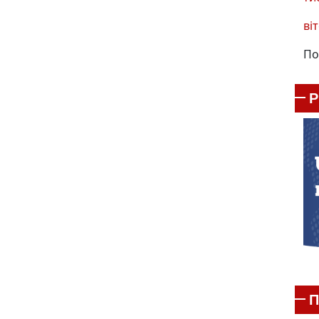
віт
По
П