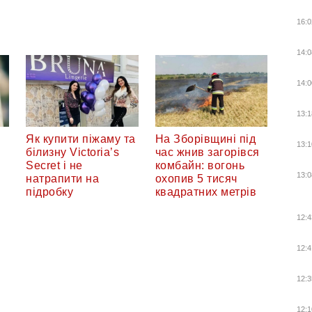
16:0
14:0
14:0
13:1
Як купити піжаму та
На Зборівщині під
13:1
білизну Victoria’s
час жнив загорівся
Secret і не
комбайн: вогонь
13:0
натрапити на
охопив 5 тисяч
підробку
квадратних метрів
12:4
12:4
12:3
12:1