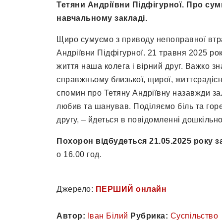
Тетяни Андріївни Підфігурної. Про су
навчальному закладі.
Щиро сумуємо з приводу непоправної втра
Андріївни Підфігурної. 21 травня 2025 ро
життя наша колега і вірний друг. Важко зн
справжньому близької, щирої, життєрадісн
спомин про Тетяну Андріївну назавжди зали
любив та шанував. Поділяємо біль та горе 
другу, – йдеться в повідомленні дошкільн
Похорон відбудеться 21.05.2025 року з
о 16.00 год.
Джерело:
ПЕРШИЙ онлайн
Автор:
Іван Білий
Рубрика:
Суспільство