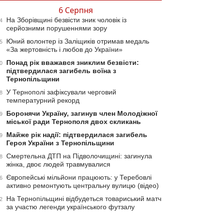
6 Серпня
На Зборівщині безвісти зник чоловік із
4
серйозними порушеннями зору
Юний волонтер із Заліщиків отримав медаль
5
«За жертовність і любов до України»
Понад рік вважався зниклим безвісти:
0
підтвердилася загибель воїна з
Тернопільщини
У Тернополі зафіксували черговий
8
температурний рекорд
Боронячи Україну, загинув член Молодіжної
9
міської ради Тернополя двох скликань
Майже рік надії: підтвердилася загибель
9
Героя України з Тернопільщини
Смертельна ДТП на Підволочищині: загинула
8
жінка, двоє людей травмувалися
Європейські мільйони працюють: у Теребовлі
6
активно ремонтують центральну вулицю (відео)
На Тернопільщині відбудеться товариський матч
2
за участю легенди українського футзалу