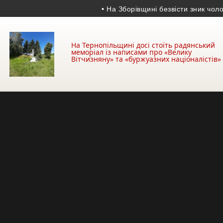
• На Зборівщині безвісти зник чоловік і
На Тернопільщині досі стоїть радянський
меморіал із написами про «Велику
Вітчизняну» та «буржуазних націоналістів»