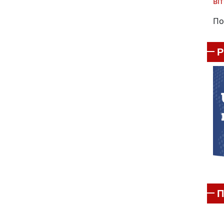
віт
По
П