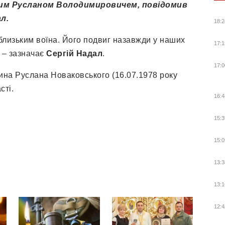
им Русланом Володимировичем, повідомив
ал.
18:2
 близьким воїна. Його подвиг назавжди у наших
17:1
, – зазначає
Сергій Надал
.
17:0
ина Руслана Новаковського (16.07.1978 року
сті.
16:4
15:3
15:0
13:3
13:1
12:4