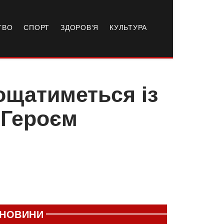
ТВО
СПОРТ
ЗДОРОВ’Я
КУЛЬТУРА
ощатиметься із
 Героєм
НОВИНИ