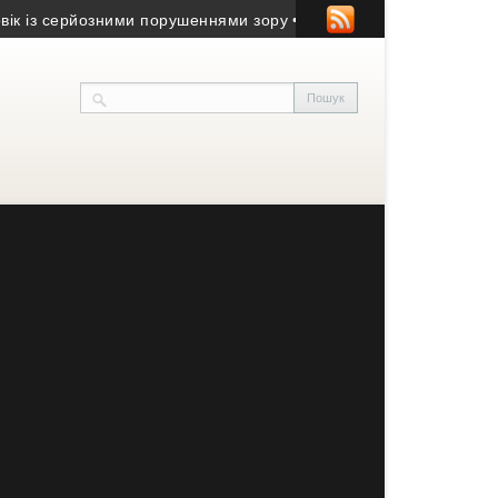
з серйозними порушеннями зору
• Юний волонтер із Заліщиків от