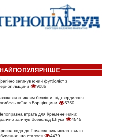
НАЙПОПУЛЯРНІШЕ
рагічно загинув юний футболіст з
Тернопільщини
9086
Вважався зниклим безвісти: підтвердилася
загибель воїна з Борщівщини
5750
Непоправна втрата для Кременеччини:
трагічно загинув Всеволод Штука
4545
Хресна хода до Почаєва викликала хвилю
обурення: що сталося
4479