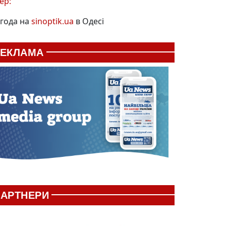
ер:
года на
sinoptik.ua
в Одесі
РЕКЛАМА
АРТНЕРИ