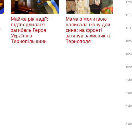
12:0
11:5
Майже рік надії:
Мама з молитвою
підтвердилася
написала ікону для
11:4
ї
загибель Героя
сина: на фронті
України з
загинув захисник із
Тернопільщини
Тернополя
10:5
10:3
10:0
9:30
9:00
8:30
8:00