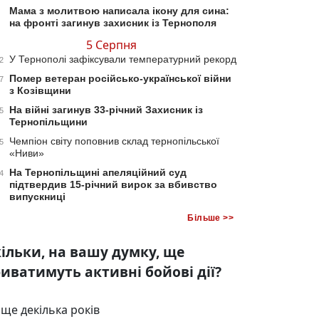
Мама з молитвою написала ікону для сина:
на фронті загинув захисник із Тернополя
5 Серпня
У Тернополі зафіксували температурний рекорд
2
Помер ветеран російсько-української війни
7
з Козівщини
На війні загинув 33-річний Захисник із
5
Тернопільщини
Чемпіон світу поповнив склад тернопільської
5
«Ниви»
На Тернопільщині апеляційний суд
4
підтвердив 15-річний вирок за вбивство
випускниці
Більше >>
ільки, на вашу думку, ще
иватимуть активні бойові дії?
ще декілька років