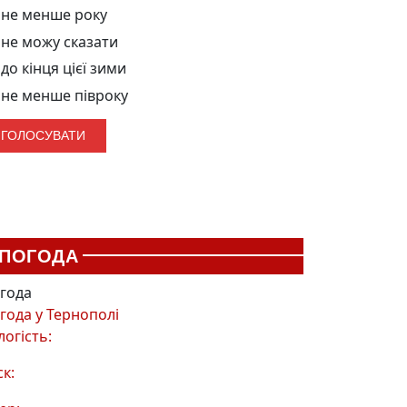
не менше року
не можу сказати
до кінця цієї зими
не менше півроку
ПОГОДА
года
года у
Тернополі
логість:
ск: