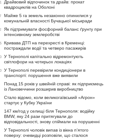
Драйвовий відпочинок та драйв: прокат
1
квадроциклів на Оболоні
Майже 5 га земель незаконно опинилися у
7
комунальній власності Бучацької міськради
Як підтримувати фосфорний баланс ґрунту при
2
інтенсивному землеробстві
Кривава ДТП на перехресті в Кременці:
5
постраждали водії та четверо пасажирів
У Тернополі капітально відремонтують
0
світлофори на чотирьох локаціях
У Тернополі перевірили кондиціонери в
0
транспорті: порушення вже виявили
Понад 15 років у швейній справі: як підприємець
із Лановеччини розширив виробництво
Стало відомо, коли великогаївський «Агрон»
стартує у Кубку України
147 км/год у селищі біля Тернополя: водійку
BMW, яку 24 рази притягували до
відповідальності, знову спіймали на порушенні
У Тернополі чоловік випав із вікна п’ятого
поверху: очевидці розповіли, що сталося