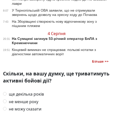
лаври
У Тернопільській ОВА заявили, що не отримували
8:07
звернень щодо дозволу на хресну ходу до Почаєва
На Зборівщині створюють нову відпочинкову зону з
7:43
піщаним пляжем
4 Серпня
На Сумщині загинув 53-річний оператор БпЛА з
20:31
Кременеччини
Кінцевий вимикач не спрацював: польові нотатки з
19:51
діагностики автоматичних воріт
Більше >>
Скільки, на вашу думку, ще триватимуть
активні бойові дії?
ще декілька років
не менше року
не можу сказати