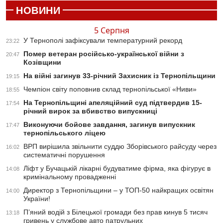
НОВИНИ
5 Серпня
У Тернополі зафіксували температурний рекорд
23:22
Помер ветеран російсько-української війни з
20:47
Козівщини
На війні загинув 33-річний Захисник із Тернопільщини
19:15
Чемпіон світу поповнив склад тернопільської «Ниви»
18:55
На Тернопільщині апеляційний суд підтвердив 15-
17:54
річний вирок за вбивство випускниці
Виконуючи бойове завдання, загинув випускник
17:47
тернопільського ліцею
ВРП вирішила звільнити суддю Зборівського райсуду через
16:02
систематичні порушення
Ліфт у Бучацькій лікарні будуватиме фірма, яка фігурує в
14:08
кримінальному провадженні
Директор з Тернопільщини – у ТОП-50 найкращих освітян
14:00
України!
П’яний водій з Білецької громади без прав кинув 5 тисяч
13:18
гривень у службове авто патрульних