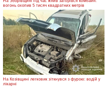
На Зборівщині під час жнив загорівся комбайн:
вогонь охопив 5 тисяч квадратних метрів
На Козівщині легковик зіткнувся з фурою: водій у
лікарні