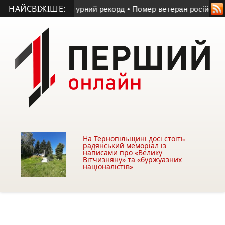
НАЙСВІЖІШЕ:
ували температурний рекорд
• Помер ветеран російсько-украї
На Тернопільщині досі стоїть
радянський меморіал із
написами про «Велику
Вітчизняну» та «буржуазних
націоналістів»