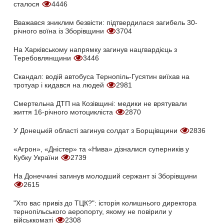
сталося
4446
Вважався зниклим безвісти: підтвердилася загибель 30-
річного воїна із Зборівщини
3704
На Харківському напрямку загинув нацгвардієць з
Теребовлянщини
3446
Скандал: водій автобуса Тернопіль-Гусятин виїхав на
тротуар і кидався на людей
2981
Смертельна ДТП на Козівщині: медики не врятували
життя 16-річного мотоцикліста
2870
У Донецькій області загинув солдат з Борщівщини
2836
«Агрон», «Дністер» та «Нива» дізналися суперників у
Кубку України
2739
На Донеччині загинув молодший сержант зі Зборівщини
2615
"Хто вас привіз до ТЦК?": історія колишнього директора
тернопільського аеропорту, якому не повірили у
військкоматі
2308