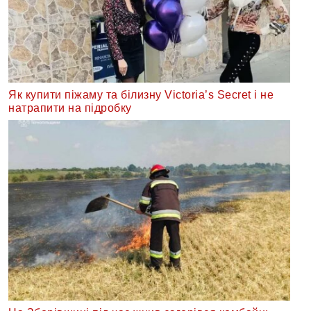
Як купити піжаму та білизну Victoria’s Secret і не
натрапити на підробку