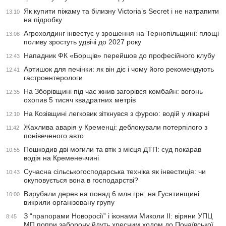
Як купити піжаму та білизну Victoria’s Secret і не натрапити
13:10
на підробку
Агрохолдинг інвестує у зрошення на Тернопільщині: площі
13:08
поливу зростуть удвічі до 2027 року
Нападник ФК «Борщів» перейшов до професійного клубу
12:43
Артишок для печінки: як він діє і чому його рекомендують
12:41
гастроентерологи
На Зборівщині під час жнив загорівся комбайн: вогонь
12:35
охопив 5 тисяч квадратних метрів
На Козівщині легковик зіткнувся з фурою: водій у лікарні
12:10
Жахлива аварія у Кременці: деблокували потерпілого з
11:42
понівеченого авто
Пошкодив дві могили та втік з місця ДТП: суд покарав
10:55
водія на Кременеччині
Сучасна сільськогосподарська техніка як інвестиція: чи
10:43
окуповується вона в господарстві?
Вирубали дерев на понад 6 млн грн: на Гусятинщині
10:00
викрили організовану групу
З “прапорами Новоросії” і іконами Миколи ІІ: віряни УПЦ
8:45
МП попри заборону йдуть хресним ходом до Почаївської