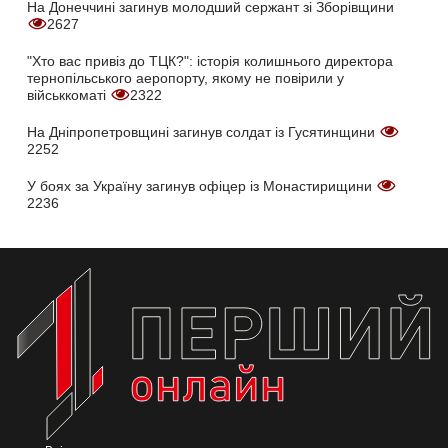
На Донеччині загинув молодший сержант зі Зборівщини
2627
"Хто вас привіз до ТЦК?": історія колишнього директора
тернопільського аеропорту, якому не повірили у
військкоматі
2322
На Дніпропетровщині загинув солдат із Гусятинщини
2252
У боях за Україну загинув офіцер із Монастирищини
2236