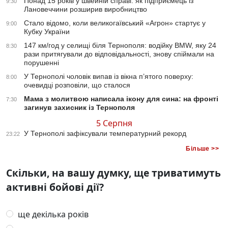
Понад 15 років у швейній справі: як підприємець із
9:30
Лановеччини розширив виробництво
Стало відомо, коли великогаївський «Агрон» стартує у
9:00
Кубку України
147 км/год у селищі біля Тернополя: водійку BMW, яку 24
8:30
рази притягували до відповідальності, знову спіймали на
порушенні
У Тернополі чоловік випав із вікна п’ятого поверху:
8:00
очевидці розповіли, що сталося
Мама з молитвою написала ікону для сина: на фронті
7:30
загинув захисник із Тернополя
5 Серпня
У Тернополі зафіксували температурний рекорд
23:22
Більше >>
Скільки, на вашу думку, ще триватимуть
активні бойові дії?
ще декілька років