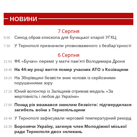
НОВИНИ
7 Серпня
Синод обрав єпископа для Бучацької єпархії УГКЦ
8:00
У Тернополі призначили уповноваженого з безбар’єрності
7:30
6 Серпня
ФК «Бучач» переміг у матчі пам’яті Володимира Дроня
21:54
На 44-му році життя помер учасник АТО з Козівщини
18:46
На Зборівщині безвісти зник чоловік із серйозними
18:24
порушеннями зору
Юний волонтер із Заліщиків отримав медаль «За
17:15
жертовність і любов до України»
Понад рік вважався зниклим безвісти: підтвердилася
17:00
загибель воїна з Тернопільщини
У Тернополі зафіксували черговий температурний рекорд
16:48
Боронячи Україну, загинув член Молодіжної міської
15:39
ради Тернополя двох скликань