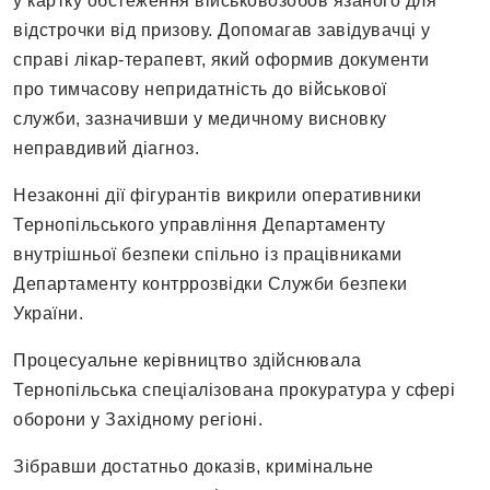
у картку обстеження військовозобов’язаного для
відстрочки від призову. Допомагав завідувачці у
справі лікар-терапевт, який оформив документи
про тимчасову непридатність до військової
служби, зазначивши у медичному висновку
неправдивий діагноз.
Незаконні дії фігурантів викрили оперативники
Тернопільського управління Департаменту
внутрішньої безпеки спільно із працівниками
Департаменту контррозвідки Служби безпеки
України.
Процесуальне керівництво здійснювала
Тернопільська спеціалізована прокуратура у сфері
оборони у Західному регіоні.
Зібравши достатньо доказів, кримінальне