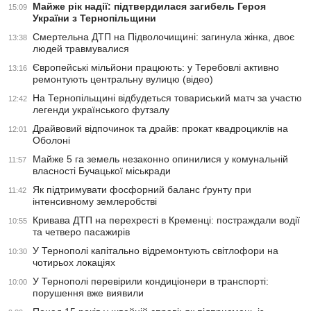
Майже рік надії: підтвердилася загибель Героя
15:09
України з Тернопільщини
Смертельна ДТП на Підволочищині: загинула жінка, двоє
13:38
людей травмувалися
Європейські мільйони працюють: у Теребовлі активно
13:16
ремонтують центральну вулицю (відео)
На Тернопільщині відбудеться товариський матч за участю
12:42
легенди українського футзалу
Драйвовий відпочинок та драйв: прокат квадроциклів на
12:01
Оболоні
Майже 5 га земель незаконно опинилися у комунальній
11:57
власності Бучацької міськради
Як підтримувати фосфорний баланс ґрунту при
11:42
інтенсивному землеробстві
Кривава ДТП на перехресті в Кременці: постраждали водії
10:55
та четверо пасажирів
У Тернополі капітально відремонтують світлофори на
10:30
чотирьох локаціях
У Тернополі перевірили кондиціонери в транспорті:
10:00
порушення вже виявили