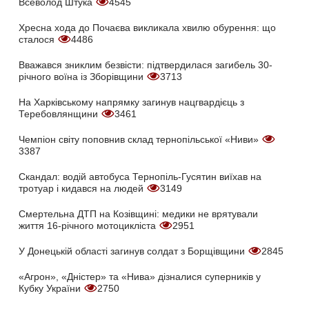
Всеволод Штука
4545
Хресна хода до Почаєва викликала хвилю обурення: що
сталося
4486
Вважався зниклим безвісти: підтвердилася загибель 30-
річного воїна із Зборівщини
3713
На Харківському напрямку загинув нацгвардієць з
Теребовлянщини
3461
Чемпіон світу поповнив склад тернопільської «Ниви»
3387
Скандал: водій автобуса Тернопіль-Гусятин виїхав на
тротуар і кидався на людей
3149
Смертельна ДТП на Козівщині: медики не врятували
життя 16-річного мотоцикліста
2951
У Донецькій області загинув солдат з Борщівщини
2845
«Агрон», «Дністер» та «Нива» дізналися суперників у
Кубку України
2750