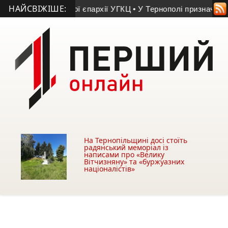
НАЙСВІЖІШЕ:
опа для Бучацької єпархії УГКЦ
• У Тернополі призначили уп
На Тернопільщині досі стоїть
радянський меморіал із
написами про «Велику
Вітчизняну» та «буржуазних
націоналістів»