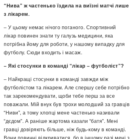
“Нива” ж частенько їздила на виїзні матчі лише
з лікарем.
– У цьому немає нічого поганого. Спортивний
лікар повинен знати ту галузь медицини, яка
потрібна йому для роботи, у нашому випадку для
футболу. Сюди входить і масаж.
– Які стосунки в команді “лікар – футболіст”?
– Найкращі стосунки в команді завжди між
футболістом та лікарем. Але спершу себе потрібно
так зарекомендувати, щоби тебе перш за все
поважали. Мій внук був трохи молодший за гравців
“Ниви”, а тому хлопці мене частенько називали
“дєдом”. А раніше жартома казали “батя”. Мені
гравці довіряють більше, ніж будь-кому в команді.
Вони повинні відкриватися, бо в іншому разі мені з