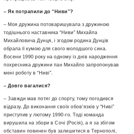
– Як потрапили до “Ниви”?
– Моя дружина потоваришувала з дружиною
тодішнього наставника “Ниви” Михайла
Михайловича Дунця, і згодом родина Дунців
обрала її кумою для свого молодшого сина.
Восени 1990 року на одному із днів народження
похресника дружини пан Михайло запропонував
мені роботу в “Ниві”.
– Довго вагалися?
– Завжди мав потяг до спорту, тому погодився
відразу. До виконання своїх обов’язків у “Ниві”
приступив у лютому 1990-го. Тоді команда
вирушила на збори в Сочі (Росія), а я за збігом
обставин повинен був залишитися в Тернополі,