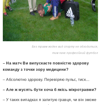
Без травм жоден вид спорту не обходиться,
тим паче професійний футбол
– На матч Ви випускаєте повністю здорову
команду з точки зору медицини?
– Абсолютно здорову. Перевіряю пульс, тиск…
– Але ж мусять бути хоча б якісь мікротравми?
– У таких випадках я запитую гравця, чи він зможе