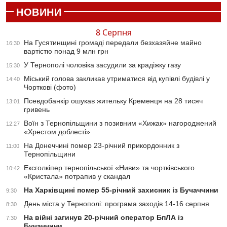
НОВИНИ
8 Серпня
На Гусятинщині громаді передали безхазяйне майно
16:30
вартістю понад 9 млн грн
У Тернополі чоловіка засудили за крадіжку газу
15:30
Міський голова закликав утриматися від купівлі будівлі у
14:40
Чорткові (фото)
Псевдобанкір ошукав жительку Кременця на 28 тисяч
13:01
гривень
Воїн з Тернопільщини з позивним «Хижак» нагороджений
12:27
«Хрестом доблесті»
На Донеччині помер 23-річний прикордонник з
11:00
Тернопільщини
Ексголкіпер тернопільської «Ниви» та чортківського
10:42
«Кристала» потрапив у скандал
На Харківщині помер 55-річний захисник із Бучаччини
9:30
День міста у Тернополі: програма заходів 14-16 серпня
8:30
На війні загинув 20-річний оператор БпЛА із
7:30
Бучаччини