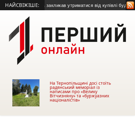
НАЙСВІЖІШЕ:
кий голова закликав утриматися від купівлі будівлі у Чортков
На Тернопільщині досі стоїть
радянський меморіал із
написами про «Велику
Вітчизняну» та «буржуазних
націоналістів»