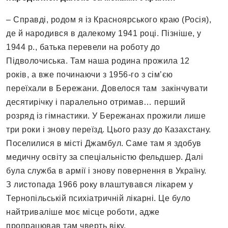
– Справді, родом я із Красноярського краю (Росія),
де й народився в далекому 1941 році. Пізніше, у
1944 р., батька перевели на роботу до
Підволочиська. Там наша родина прожила 12
років, а вже починаючи з 1956-го з сім’єю
переїхали в Бережани. Довелося там закінчувати
десятирічку і паралельно отримав… перший
розряд із гімнастики. У Бережанах прожили лише
три роки і знову переїзд. Цього разу до Казахстану.
Поселилися в місті Джамбул. Саме там я здобув
медичну освіту за спеціальністю фельдшер. Далі
була служба в армії і знову повернення в Україну.
З листопада 1966 року влаштувався лікарем у
Тернопільській психіатричній лікарні. Це було
найтриваліше моє місце роботи, адже
пропрацював там чверть віку.