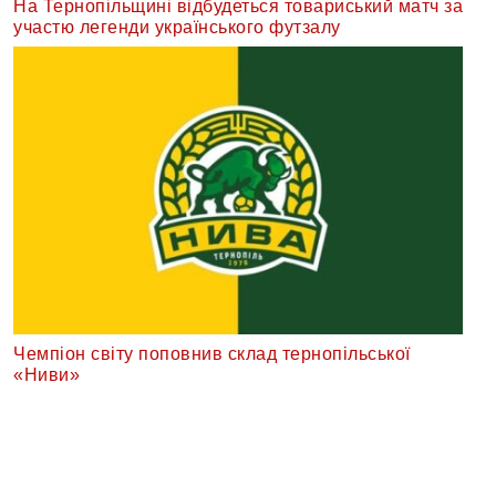
На Тернопільщині відбудеться товариський матч за
участю легенди українського футзалу
Чемпіон світу поповнив склад тернопільської
«Ниви»