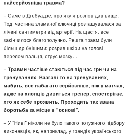
найсерйозніша травма?
– Саме в Дгебуадзе, про яку я розповідав вище.
Тоді частина зламаної ключиці розташувалася за
лічені сантиметри від артерії. На щастя, все
закінчилося благополучно. Решта травм були
більш дрібнішими: розрив шкіри на голові,
перелом пальця, струс мозку…
– Травми частіше стаються під час гри чи на
тренуваннях. Взагалі-то на тренуваннях,
мабуть, все набагато серйозніше, ніж у матчах,
адже на хлопців дивиться тренер, спостерігає,
хто як себе проявить. Проходить так звана
боротьба за місце в “основі”.
– У “Ниві” ніколи не було такого потужного підбору
виконавців, як, наприклад, у грандів українського