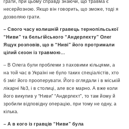
грати, при цьому справді знаючи, що травма є
несерйозною. Якщо він говорить, що зможе, тоді я
дозволяю грати.
– Свого часу колишній гравець тернопільської
“Ниви” та бельгійського “Андерлехту” Олег
Ящук розповів, що в “Ниві” його протримали
цілий сезон із травмою…
– В Олега були проблеми з паховими кільцями, а
на той час в Україні не було таких спеціалістів, хто
б зміг його прооперувати. Його оглядали і в міській
лікарні №3, і в столиці, але все марно. А вже коли
його викупив у “Ниви” “Андерлехт”, то там йому й
зробили відповідну операцію, при тому не одну, а
кілька.
– А в кого із гравців “Ниви” була