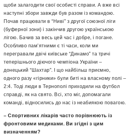
щоби залагодити свої особисті справи. А вже всі
наступні збори завжди був разом із командою.
Почав працювати в “Ниві” з другої союзної ліги
(буферної зони) і закінчив другою українською
лігою. Бачив за весь цей час і добре, і погане.
Особливо пам’ятними є ті часи, коли ми
перегравали двічі київське “Динамо” та тричі
теперішнього діючого чемпіона України –
донецький “Шахтар”. І що найбільш приємно,
одного разу «гірники» були биті на власному полі –
2:4. Тоді люди в Тернополі приходили на футбол
справді, як на свято. Всі, хто міг, допомагали
команді, відносились до нас із неабиякою повагою.
– Спортивних лікарів часто порівнюють із
фронтовими медиками. Ви згідні з цим
визначенням?