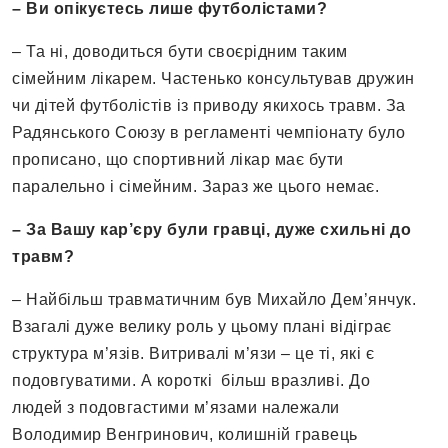
– Ви опікуєтесь лише футболістами?
– Та ні, доводиться бути своєрідним таким
сімейним лікарем. Частенько консультував дружин
чи дітей футболістів із приводу якихось травм. За
Радянського Союзу в регламенті чемпіонату було
прописано, що спортивний лікар має бути
паралельно і сімейним. Зараз же цього немає.
– За Вашу кар’єру були гравці, дуже схильні до
травм?
– Найбільш травматичним був Михайло Дем’янчук.
Взагалі дуже велику роль у цьому плані відіграє
структура м’язів. Витривалі м’язи – це ті, які є
подовгуватими. А короткі більш вразливі. До
людей з подовгастими м’язами належали
Володимир Венгринович, колишній гравець