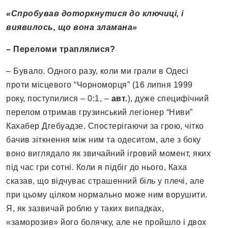
«Спробував доторкнутися до ключиці, і
виявилось, що вона зламана»
– Переломи траплялися?
– Бувало. Одного разу, коли ми грали в Одесі
проти місцевого “Чорноморця” (16 липня 1999
року, поступилися – 0:1, –
авт.
), дуже специфічний
перелом отримав грузинський легіонер “Ниви”
Кахабер Дгебуадзе. Спостерігаючи за грою, чітко
бачив зіткнення між ним та одеситом, але з боку
воно виглядало як звичайний ігровий момент, яких
під час гри сотні. Коли я підбіг до нього, Каха
сказав, що відчуває страшенний біль у плечі, але
при цьому цілком нормально може ним ворушити.
Я, як зазвичай роблю у таких випадках,
«заморозив» його болячку, але не пройшло і двох