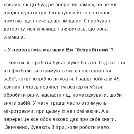
хвилин, як Дгебуадзе попросив заміну, бо не міг
продовжувати гри. Оглянувши його повторно,
помітив, що плече дещо зміщене. Спробував
доторкнутися ключиці, і виявилось, що вона
зламана.
– У перерві між матчами Ви “безробітний”?
– Зовсім ні. І роботи буває дуже багато. Під час гри
всі футболісти отримують якісь пошкодження,
забої, котрі потрібно лікувати. Гравці побігали 45
хвилин, і хтось повинен їм розтерти м’язи,
обробити рану, накласти лід, помасажувати, щоби
зняти забій. У матчі гравці часто отримують
мікротравми, при цьому їх не помічаючи. А в
перерві це все обов’язково дає про себе знати.
Звичайно, бувають й ігри, коли роботи мало.