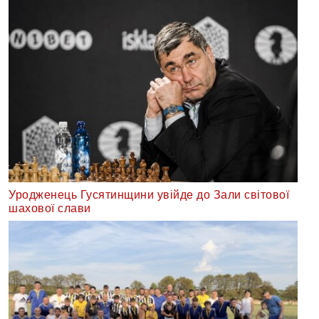
Уродженець Гусятинщини увійде до Зали світової
шахової слави