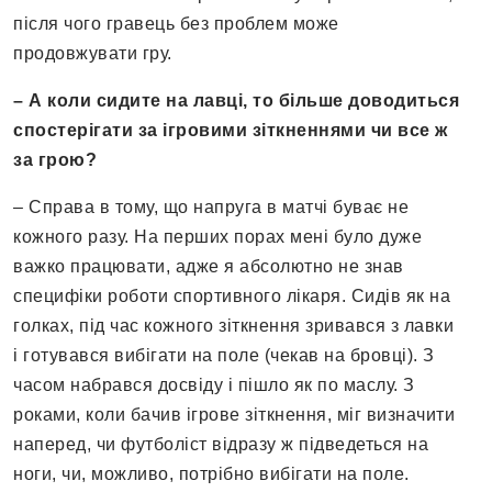
після чого гравець без проблем може
продовжувати гру.
– А коли сидите на лавці, то більше доводиться
спостерігати за ігровими зіткненнями чи все ж
за грою?
– Справа в тому, що напруга в матчі буває не
кожного разу. На перших порах мені було дуже
важко працювати, адже я абсолютно не знав
специфіки роботи спортивного лікаря. Сидів як на
голках, під час кожного зіткнення зривався з лавки
і готувався вибігати на поле (чекав на бровці). З
часом набрався досвіду і пішло як по маслу. З
роками, коли бачив ігрове зіткнення, міг визначити
наперед, чи футболіст відразу ж підведеться на
ноги, чи, можливо, потрібно вибігати на поле.