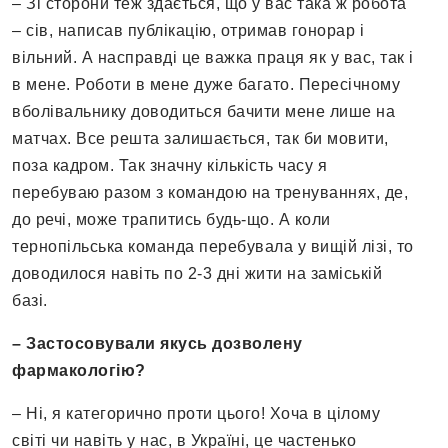
– Зі сторони теж здається, що у вас така ж робота
– сів, написав публікацію, отримав гонорар і
вільний. А насправді це важка праця як у вас, так і
в мене. Роботи в мене дуже багато. Пересічному
вболівальнику доводиться бачити мене лише на
матчах. Все решта залишається, так би мовити,
поза кадром. Так значну кількість часу я
перебуваю разом з командою на тренуваннях, де,
до речі, може трапитись будь-що. А коли
тернопільська команда перебувала у вищій лізі, то
доводилося навіть по 2-3 дні жити на заміській
базі.
– Застосовували якусь дозволену
фармакологію?
– Ні, я категорично проти цього! Хоча в цілому
світі чи навіть у нас, в Україні, це частенько