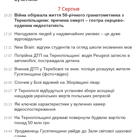
7 Серпня
Війна обірвала життя 50-річного гранатометника з
19:20
Тернопільщини: причина смерті – гостра серцево-
судинна недостатність
Нагодувати людей у надзвичайних умовах – це дуже
17:15
відповідально
New Brain: відгуки студентів та огляд школи іноземних мов
17:11
Потрійна ДТП на Тернопільщині: водія Peugeot затисло в
17:07
автомобілі, постраждала дитина
Вчинив ДТП у Теребовлі та зник: поліція розшукує жителя
16:12
Гусятинщини (фото+відео)
Спочив у Бозі відомий на Зборівщині лікар
16:00
У Тернополі відбудуться установчі збори асоціації
15:27
нащадків українських жертв польських репресій
Які ключові характеристики у вуличних камер
15:13
відеоспостереження
На Тернопільщині державі повернули будівлю вартістю
15:00
понад 50 млн грн
Уродженець Гусятинщини увійде до Зали світової шахової
14:44
слави