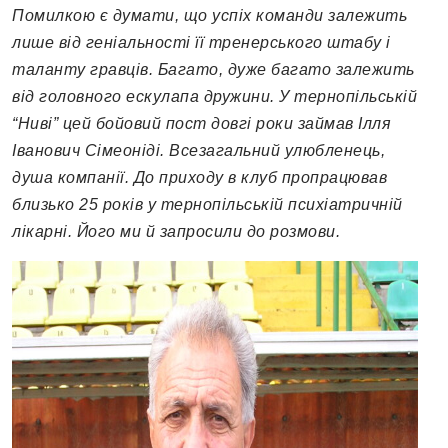
Помилкою є думати, що успіх команди залежить
лише від геніальності її тренерського штабу і
таланту гравців. Багато, дуже багато залежить
від головного ескулапа дружини. У тернопільській
“Ниві” цей бойовий пост
довгі роки
займав Ілля
Іванович Сімеоніді. Всезагальний улюбленець,
душа компанії. До приходу в клуб пропрацював
близько 25 років у тернопільській психіатричній
лікарні. Його ми й запросили до розмови.