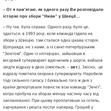
– От я пам’ятаю, як одного разу Ви розповідали
історію про збори “Ниви” у Швеції…
– Ну так, була справа. Одного разу, було це,
здається, в 1993 році, коли команда їздила на
збори у Швецію, там сталася одна цікава історія.
Щоправда, не з нами, а із санкт-петербурзьким
“Зенітом”. Один із «пітерців», зайшовши в
місцевий супермаркет вдягненим у шорти, вийшов
звідти відразу в двох (
сміється, –
авт.
). Звісно, це
відразу помітила охорона супермаркету. Наробили
тоді сильного галасу. І буквально того ж дня з
країни депортували повністю всю команду “Зеніт”,
котра пробула на зборах меншу частину часу від
запланованої. При цьому проплативши за готель,
харчування і решта послуг наперед. Грошей у