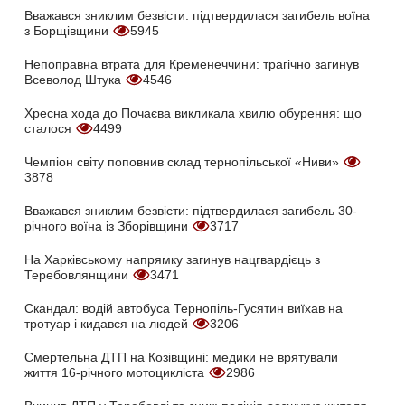
Вважався зниклим безвісти: підтвердилася загибель воїна
з Борщівщини
5945
Непоправна втрата для Кременеччини: трагічно загинув
Всеволод Штука
4546
Хресна хода до Почаєва викликала хвилю обурення: що
сталося
4499
Чемпіон світу поповнив склад тернопільської «Ниви»
3878
Вважався зниклим безвісти: підтвердилася загибель 30-
річного воїна із Зборівщини
3717
На Харківському напрямку загинув нацгвардієць з
Теребовлянщини
3471
Скандал: водій автобуса Тернопіль-Гусятин виїхав на
тротуар і кидався на людей
3206
Смертельна ДТП на Козівщині: медики не врятували
життя 16-річного мотоцикліста
2986