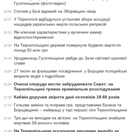
Гусятинщини (фото+відео)
Спочив у Бозі відомий на Зборівщині лікар
16:00
У Тернополі відбудуться установчі збори асоціації
15:27
нащадків українських жертв польських репресій
Які ключові характеристики у вуличних камер
15:13
відеоспостереження
На Тернопільщині державі повернули будівлю вартістю
15:00
понад 50 млн грн
Уродженець Гусятинщини увійде до Зали світової шахової
14:44
слави
27 тисяч за фальшиве посвідчення: у Борщеві поліцейські
13:04
викрили водія з підробкою
Очисні споруди могли забруднювати Серет: на
12:54
Тернопільщині триває кримінальне розслідування
Кабмін доручив звірити дані чоловіків 18-60 років
12:39
Гольова заміна та яскрава гра: представники Бучача та
12:23
Борщівщини – найкращі у турі першої ліги Тернопільщини
Три дні не виходив на зв’язок: на Тернопільщині знайшли
11:04
мертвим 58-річного чоловіка
На Тернопільщині оголосили дводенну жалобу за
10:48