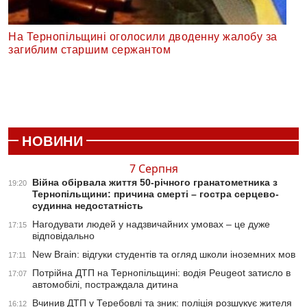
На Тернопільщині оголосили дводенну жалобу за
загиблим старшим сержантом
НОВИНИ
7 Серпня
Війна обірвала життя 50-річного гранатометника з
19:20
Тернопільщини: причина смерті – гостра серцево-
судинна недостатність
Нагодувати людей у надзвичайних умовах – це дуже
17:15
відповідально
New Brain: відгуки студентів та огляд школи іноземних мов
17:11
Потрійна ДТП на Тернопільщині: водія Peugeot затисло в
17:07
автомобілі, постраждала дитина
Вчинив ДТП у Теребовлі та зник: поліція розшукує жителя
16:12