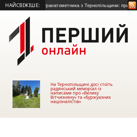
НАЙСВІЖІШЕ:
ття 50-річного гранатометника з Тернопільщини: причина сме
На Тернопільщині досі стоїть
радянський меморіал із
написами про «Велику
Вітчизняну» та «буржуазних
націоналістів»