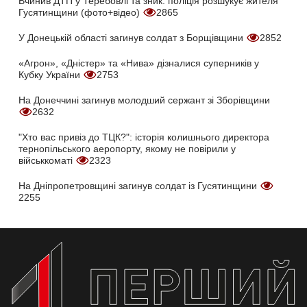
Вчинив ДТП у Теребовлі та зник: поліція розшукує жителя
Гусятинщини (фото+відео)
2865
У Донецькій області загинув солдат з Борщівщини
2852
«Агрон», «Дністер» та «Нива» дізналися суперників у
Кубку України
2753
На Донеччині загинув молодший сержант зі Зборівщини
2632
"Хто вас привіз до ТЦК?": історія колишнього директора
тернопільського аеропорту, якому не повірили у
військкоматі
2323
На Дніпропетровщині загинув солдат із Гусятинщини
2255