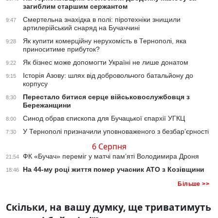
загиблим старшим сержантом
Смертельна знахідка в полі: піротехніки знищили
9:47
артилерійський снаряд на Бучаччині
Як купити комерційну нерухомість в Тернополі, яка
9:28
приноситиме прибуток?
Як бізнес може допомогти Україні не лише донатом
9:22
Історія Азову: шлях від добровольчого батальйону до
9:15
корпусу
Перестало битися серце військовослужбовця з
8:30
Бережанщини
Синод обрав єпископа для Бучацької єпархії УГКЦ
8:00
У Тернополі призначили уповноваженого з безбар’єрності
7:30
6 Серпня
ФК «Бучач» переміг у матчі пам’яті Володимира Дроня
21:54
На 44-му році життя помер учасник АТО з Козівщини
18:46
Більше >>
Скільки, на вашу думку, ще триватимуть