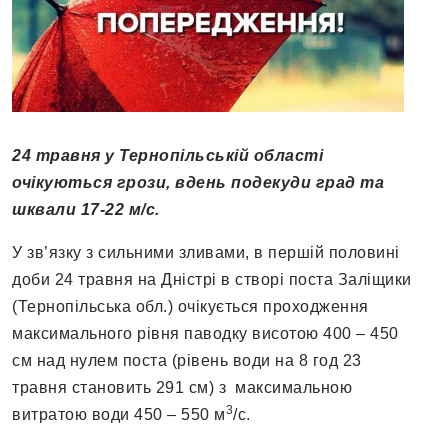
24 травня у Тернопільській області
очікуються грози, вдень подекуди град та
шквали 17-22 м/с.
У зв’язку з сильними зливами, в першiй половинi
доби 24 травня на Днiстрi в створі поста Залiщики
(Тернопiльська обл.) очiкується проходження
максимального рівня паводку висотою 400 – 450
см над нулем поста (рiвень води на 8 год 23
травня становить 291 см) з максимальною
3
витратою води 450 – 550 м
/с.