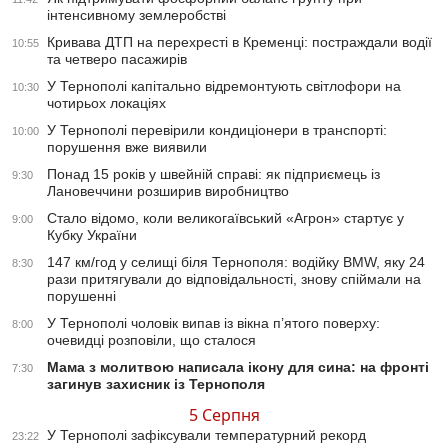
інтенсивному землеробстві
Кривава ДТП на перехресті в Кременці: постраждали водії
10:55
та четверо пасажирів
У Тернополі капітально відремонтують світлофори на
10:30
чотирьох локаціях
У Тернополі перевірили кондиціонери в транспорті:
10:00
порушення вже виявили
Понад 15 років у швейній справі: як підприємець із
9:30
Лановеччини розширив виробництво
Стало відомо, коли великогаївський «Агрон» стартує у
9:00
Кубку України
147 км/год у селищі біля Тернополя: водійку BMW, яку 24
8:30
рази притягували до відповідальності, знову спіймали на
порушенні
У Тернополі чоловік випав із вікна п’ятого поверху:
8:00
очевидці розповіли, що сталося
Мама з молитвою написала ікону для сина: на фронті
7:30
загинув захисник із Тернополя
5 Серпня
У Тернополі зафіксували температурний рекорд
23:22