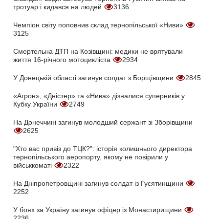
тротуар і кидався на людей
3136
Чемпіон світу поповнив склад тернопільської «Ниви»
3125
Смертельна ДТП на Козівщині: медики не врятували
життя 16-річного мотоцикліста
2934
У Донецькій області загинув солдат з Борщівщини
2845
«Агрон», «Дністер» та «Нива» дізналися суперників у
Кубку України
2749
На Донеччині загинув молодший сержант зі Зборівщини
2625
"Хто вас привіз до ТЦК?": історія колишнього директора
тернопільського аеропорту, якому не повірили у
військкоматі
2322
На Дніпропетровщині загинув солдат із Гусятинщини
2252
У боях за Україну загинув офіцер із Монастирищини
2236