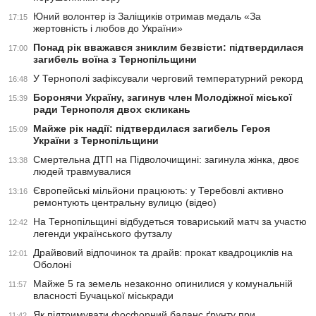
Юний волонтер із Заліщиків отримав медаль «За
17:15
жертовність і любов до України»
Понад рік вважався зниклим безвісти: підтвердилася
17:00
загибель воїна з Тернопільщини
У Тернополі зафіксували черговий температурний рекорд
16:48
Боронячи Україну, загинув член Молодіжної міської
15:39
ради Тернополя двох скликань
Майже рік надії: підтвердилася загибель Героя
15:09
України з Тернопільщини
Смертельна ДТП на Підволочищині: загинула жінка, двоє
13:38
людей травмувалися
Європейські мільйони працюють: у Теребовлі активно
13:16
ремонтують центральну вулицю (відео)
На Тернопільщині відбудеться товариський матч за участю
12:42
легенди українського футзалу
Драйвовий відпочинок та драйв: прокат квадроциклів на
12:01
Оболоні
Майже 5 га земель незаконно опинилися у комунальній
11:57
власності Бучацької міськради
Як підтримувати фосфорний баланс ґрунту при
11:42