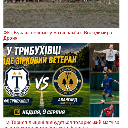
ФК «Бучач» переміг у матчі пам’яті Володимира
Дроня
На Тернопільщині відбудеться товариський матч за
участю легенди українського футзалу