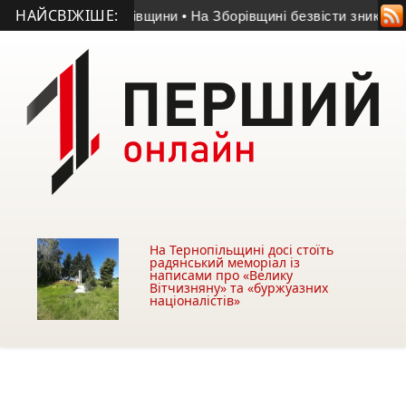
НАЙСВІЖІШЕ:
ТО з Козівщини
• На Зборівщині безвісти зник чоловік із сер
На Тернопільщині досі стоїть
радянський меморіал із
написами про «Велику
Вітчизняну» та «буржуазних
націоналістів»