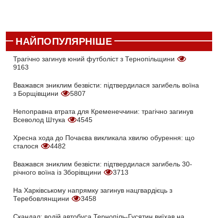
НАЙПОПУЛЯРНІШЕ
Трагічно загинув юний футболіст з Тернопільщини
9163
Вважався зниклим безвісти: підтвердилася загибель воїна
з Борщівщини
5807
Непоправна втрата для Кременеччини: трагічно загинув
Всеволод Штука
4545
Хресна хода до Почаєва викликала хвилю обурення: що
сталося
4482
Вважався зниклим безвісти: підтвердилася загибель 30-
річного воїна із Зборівщини
3713
На Харківському напрямку загинув нацгвардієць з
Теребовлянщини
3458
Скандал: водій автобуса Тернопіль-Гусятин виїхав на