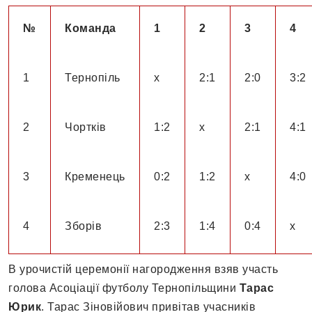
№
Команда
1
2
3
4
1
Тернопіль
х
2:1
2:0
3:2
2
Чортків
1:2
х
2:1
4:1
3
Кременець
0:2
1:2
х
4:0
4
Зборів
2:3
1:4
0:4
х
В урочистій церемонії нагородження взяв участь
голова Асоціації футболу Тернопільщини
Тарас
Юрик
. Тарас Зіновійович привітав учасників