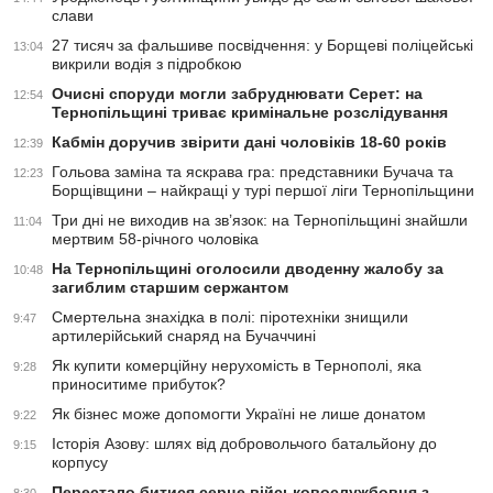
слави
27 тисяч за фальшиве посвідчення: у Борщеві поліцейські
13:04
викрили водія з підробкою
Очисні споруди могли забруднювати Серет: на
12:54
Тернопільщині триває кримінальне розслідування
Кабмін доручив звірити дані чоловіків 18-60 років
12:39
Гольова заміна та яскрава гра: представники Бучача та
12:23
Борщівщини – найкращі у турі першої ліги Тернопільщини
Три дні не виходив на зв’язок: на Тернопільщині знайшли
11:04
мертвим 58-річного чоловіка
На Тернопільщині оголосили дводенну жалобу за
10:48
загиблим старшим сержантом
Смертельна знахідка в полі: піротехніки знищили
9:47
артилерійський снаряд на Бучаччині
Як купити комерційну нерухомість в Тернополі, яка
9:28
приноситиме прибуток?
Як бізнес може допомогти Україні не лише донатом
9:22
Історія Азову: шлях від добровольчого батальйону до
9:15
корпусу
Перестало битися серце військовослужбовця з