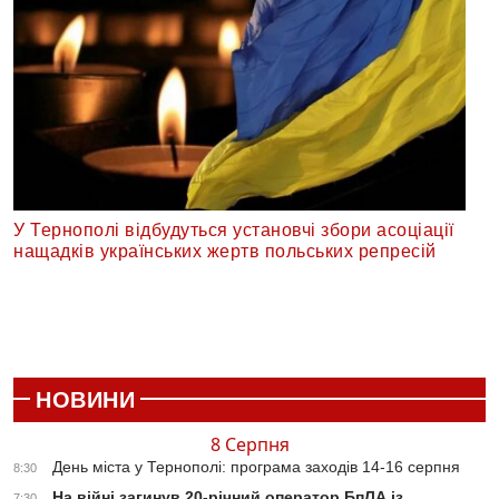
У Тернополі відбудуться установчі збори асоціації
нащадків українських жертв польських репресій
НОВИНИ
8 Серпня
День міста у Тернополі: програма заходів 14-16 серпня
8:30
На війні загинув 20-річний оператор БпЛА із
7:30