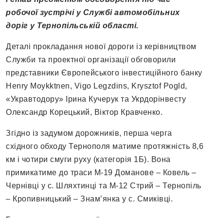
робочої зустрічі у Службі автомобільних
доріг у Тернопільській області.
Деталі прокладання нової дороги із керівництвом
Служби та проектної організації обговорили
представники Європейського інвестиційного банку
Henry Moykktnen, Vigo Legzdins, Krysztof Pogld,
«Укравтодору» Ірина Кучерук та Укрдорінвесту
Олександр Корецький, Віктор Кравченко.
Згідно із задумом дорожників, перша черга
східного обходу Тернополя матиме протяжність 8,6
км і чотири смуги руху (категорія 1Б). Вона
примикатиме до траси М-19 Доманове – Ковель –
Чернівці у с. Шляхтинці та М-12 Стрий – Тернопіль
– Кропивницький – Знам’янка у с. Смиківці.