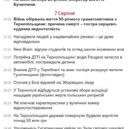
Бучаччини
7 Серпня
Війна обірвала життя 50-річного гранатометника з
19:20
Тернопільщини: причина смерті – гостра серцево-
судинна недостатність
Нагодувати людей у надзвичайних умовах – це дуже
17:15
відповідально
New Brain: відгуки студентів та огляд школи іноземних мов
17:11
Потрійна ДТП на Тернопільщині: водія Peugeot затисло в
17:07
автомобілі, постраждала дитина
Вчинив ДТП у Теребовлі та зник: поліція розшукує жителя
16:12
Гусятинщини (фото+відео)
Спочив у Бозі відомий на Зборівщині лікар
16:00
У Тернополі відбудуться установчі збори асоціації
15:27
нащадків українських жертв польських репресій
Які ключові характеристики у вуличних камер
15:13
відеоспостереження
На Тернопільщині державі повернули будівлю вартістю
15:00
понад 50 млн грн
Уродженець Гусятинщини увійде до Зали світової шахової
14:44