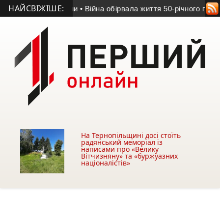
НАЙСВІЖІШЕ:
ЛА із Бучаччини
• Війна обірвала життя 50-річного гранатоме
На Тернопільщині досі стоїть
радянський меморіал із
написами про «Велику
Вітчизняну» та «буржуазних
націоналістів»