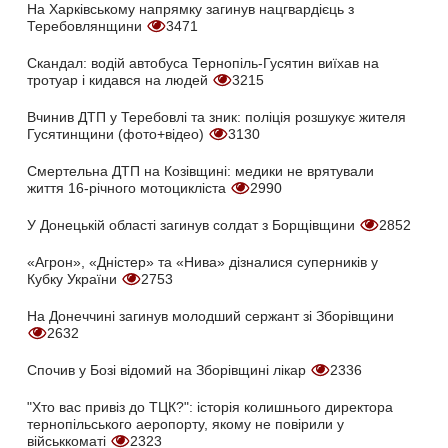
На Харківському напрямку загинув нацгвардієць з
Теребовлянщини
3471
Скандал: водій автобуса Тернопіль-Гусятин виїхав на
тротуар і кидався на людей
3215
Вчинив ДТП у Теребовлі та зник: поліція розшукує жителя
Гусятинщини (фото+відео)
3130
Смертельна ДТП на Козівщині: медики не врятували
життя 16-річного мотоцикліста
2990
У Донецькій області загинув солдат з Борщівщини
2852
«Агрон», «Дністер» та «Нива» дізналися суперників у
Кубку України
2753
На Донеччині загинув молодший сержант зі Зборівщини
2632
Спочив у Бозі відомий на Зборівщині лікар
2336
"Хто вас привіз до ТЦК?": історія колишнього директора
тернопільського аеропорту, якому не повірили у
військкоматі
2323