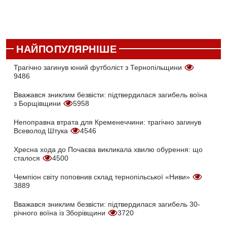
НАЙПОПУЛЯРНІШЕ
Трагічно загинув юний футболіст з Тернопільщини
9486
Вважався зниклим безвісти: підтвердилася загибель воїна
з Борщівщини
5958
Непоправна втрата для Кременеччини: трагічно загинув
Всеволод Штука
4546
Хресна хода до Почаєва викликала хвилю обурення: що
сталося
4500
Чемпіон світу поповнив склад тернопільської «Ниви»
3889
Вважався зниклим безвісти: підтвердилася загибель 30-
річного воїна із Зборівщини
3720