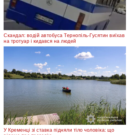
Скандал: водій автобуса Тернопіль-Гусятин виїхав
на тротуар і кидався на людей
У Кременці зі ставка підняли тіло чоловіка: що