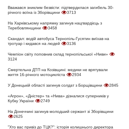
Вважався зниклим безвісти: підтвердилася загибель 30-
річного воїна із Зборівщини
3713
На Харківському напрямку загинув нацгвардієць з
Теребовлянщини
3458
Скандал: водій автобуса Тернопіль-Гусятин виїхав на
тротуар і кидався на людей
3136
Чемпіон світу поповнив склад тернопільської «Ниви»
3124
Смертельна ДТП на Козівщині: медики не врятували
життя 16-річного мотоцикліста
2934
У Донецькій області загинув солдат з Борщівщини
2845
«Агрон», «Дністер» та «Нива» дізналися суперників у
Кубку України
2749
На Донеччині загинув молодший сержант зі Зборівщини
2625
"Хто вас привіз до ТЦК?": історія колишнього директора