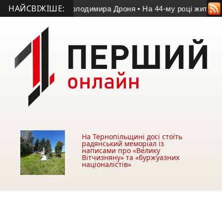
НАЙСВІЖІШЕ:
атчі пам’яті Володимира Дроня
• На 44-му році життя помер 
На Тернопільщині досі стоїть
радянський меморіал із
написами про «Велику
Вітчизняну» та «буржуазних
націоналістів»