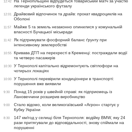
На Тернопільщині відбудеться товариський матч за участю
12:42
легенди українського футзалу
Драйвовий відпочинок та драйв: прокат квадроциклів на
12:01
Оболоні
Майже 5 га земель незаконно опинилися у комунальній
11:57
власності Бучацької міськради
Як підтримувати фосфорний баланс ґрунту при
11:42
інтенсивному землеробстві
Кривава ДТП на перехресті в Кременці: постраждали водії
10:55
та четверо пасажирів
У Тернополі капітально відремонтують світлофори на
10:30
чотирьох локаціях
У Тернополі перевірили кондиціонери в транспорті:
10:00
порушення вже виявили
Понад 15 років у швейній справі: як підприємець із
9:30
Лановеччини розширив виробництво
Стало відомо, коли великогаївський «Агрон» стартує у
9:00
Кубку України
147 км/год у селищі біля Тернополя: водійку BMW, яку 24
8:30
рази притягували до відповідальності, знову спіймали на
порушенні