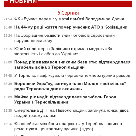
НОВИНИ
6 Серпня
ФК «Бучач» переміг у матчі пам’яті Володимира Дроня
21:54
На 44-му році життя помер учасник АТО з Козівщини
18:46
На Зборівщині безвісти зник чоловік із серйозними
18:24
порушеннями зору
Юний волонтер із Заліщиків отримав медаль «За
17:15
жертовність і любов до України»
Понад рік вважався зниклим безвісти: підтвердилася
17:00
загибель воїна з Тернопільщини
У Тернополі зафіксували черговий температурний рекорд
16:48
Боронячи Україну, загинув член Молодіжної міської
15:39
ради Тернополя двох скликань
Майже рік надії: підтвердилася загибель Героя
15:09
України з Тернопільщини
Смертельна ДТП на Підволочищині: загинула жінка, двоє
13:38
людей травмувалися
Європейські мільйони працюють: у Теребовлі активно
13:16
ремонтують центральну вулицю (відео)