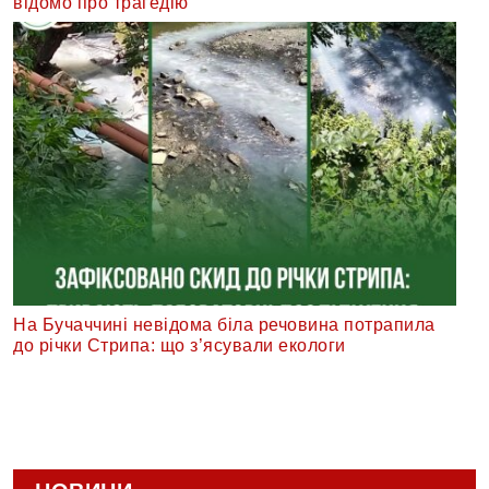
відомо про трагедію
На Бучаччині невідома біла речовина потрапила
до річки Стрипа: що з’ясували екологи