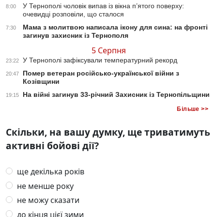
У Тернополі чоловік випав із вікна п’ятого поверху:
8:00
очевидці розповіли, що сталося
Мама з молитвою написала ікону для сина: на фронті
7:30
загинув захисник із Тернополя
5 Серпня
У Тернополі зафіксували температурний рекорд
23:22
Помер ветеран російсько-української війни з
20:47
Козівщини
На війні загинув 33-річний Захисник із Тернопільщини
19:15
Більше >>
Скільки, на вашу думку, ще триватимуть
активні бойові дії?
ще декілька років
не менше року
не можу сказати
до кінця цієї зими