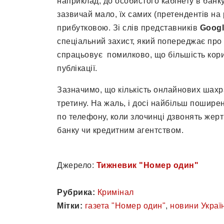
наприклад, до особистого кабінету в банк
зазвичай мало, їх самих (претендентів на
прибутковою. Зі слів представників
Googl
спеціальний захист, який попереджає про 
спрацьовує помилково, що більшість корис
публікації.
Зазначимо, що кількість онлайнових шахра
третину. На жаль, і досі найбільш пошир
по телефону, коли злочинці дзвонять жерт
банку чи кредитним агентством.
Джерело:
Тижневик "Номер один"
Рубрика:
Кримінал
Мітки:
газета "Номер один"
,
новини Украї