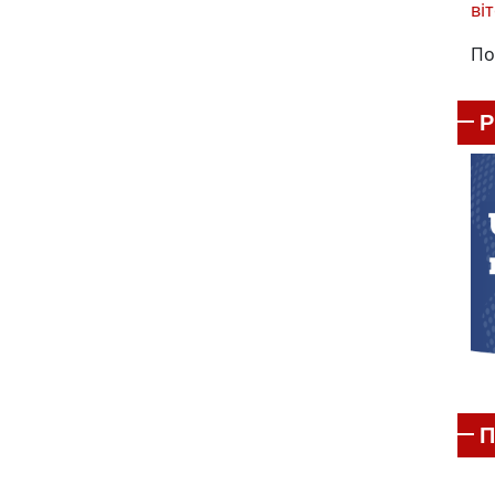
віт
По
П