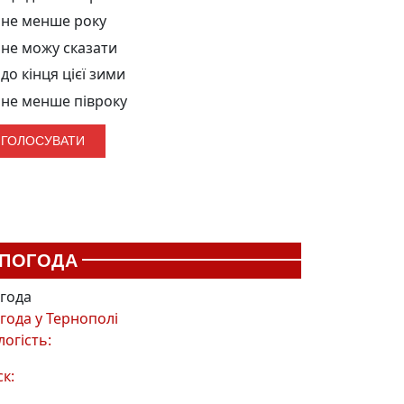
не менше року
не можу сказати
до кінця цієї зими
не менше півроку
ПОГОДА
года
года у
Тернополі
логість:
ск: