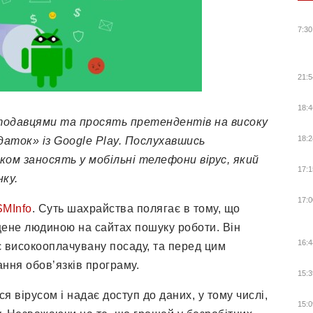
7:30
21:5
18:4
тодавцями
та
просять претендентів на
висок
у
18:2
одаток
»
і
з Google
Pla
у.
Послухавшись
тком заносять у
мобільні телефони вірус, який
17:1
нку.
17:0
MInfo
. Суть шахрайства полягає в тому, що
щене людиною на сайтах пошуку роботи. Він
16:4
 високооплачувану посаду, та перед цим
ння обов’язків програму.
15:3
я вірусом і надає доступ до даних, у тому числі,
15:0