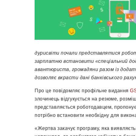
дурисвіти
почали
представля
тися
робо
зарплат
ню
встановити
«
спеціальний д
авантюриста, громадяни
разом із дода
дозволяє вкрасти дані банківського раху
Про це повідомляє профільне видання
GS
злочинець відгукується на резюме, розмі
представляється роботодавцем, пропонує
потрібно встановити необхідну для викона
«Жертва закачує програму, яка виявляєтьс