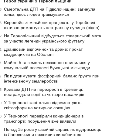
Героя України з Тернопільщини
Смертельна ДТП на Підволочищині: загинула
8
жінка, двоє людей травмувалися
Європейські мільйони працюють: у Теребовлі
6
активно ремонтують центральну вулицю (відео)
На Тернопільщині відбудеться товариський матч
2
за участю легенди українського футзалу
Драйвовий відпочинок та драйв: прокат
1
квадроциклів на Оболоні
Майже 5 га земель незаконно опинилися у
7
комунальній власності Бучацької міськради
Як підтримувати фосфорний баланс ґрунту при
2
інтенсивному землеробстві
Кривава ДТП на перехресті в Кременці:
5
постраждали водії та четверо пасажирів
У Тернополі капітально відремонтують
0
світлофори на чотирьох локаціях
У Тернополі перевірили кондиціонери в
0
транспорті: порушення вже виявили
Понад 15 років у швейній справі: як підприємець
із Лановеччини розширив виробництво