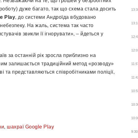
у. Незважаючи на те, що грошей у безробітних
 роботу) дуже багато, так що схема стала досить
13:3
e
Play
, до системи Андроїда вбудовано
13:1
небезпеку. На жаль, система так часто
тувачів звикли її ігнорувати», – йдеться у
12:4
12:0
їв за останній рік зросла приблизно на
еним залишається традиційний метод «розводу»
11:5
ві та представляються співробітниками поліції,
11:4
10:5
10:3
10:0
ни
,
шахраї Google Play
9:30