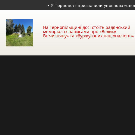
• У Тернополі призначили уповноваженого з бе
На Тернопільщині досі стоїть радянський
меморіал із написами про «Велику
Вітчизняну» та «буржуазних націоналістів»