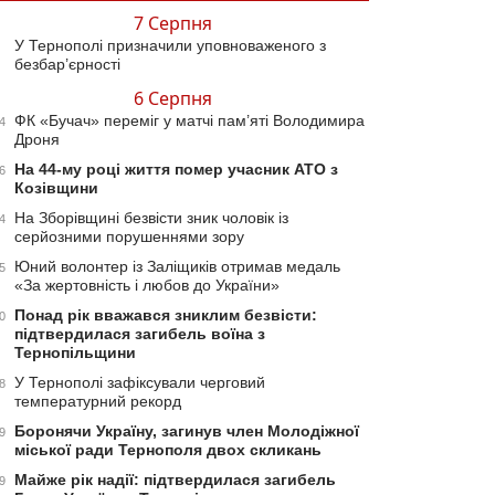
7 Серпня
У Тернополі призначили уповноваженого з
безбар’єрності
6 Серпня
ФК «Бучач» переміг у матчі пам’яті Володимира
4
Дроня
На 44-му році життя помер учасник АТО з
6
Козівщини
На Зборівщині безвісти зник чоловік із
4
серйозними порушеннями зору
Юний волонтер із Заліщиків отримав медаль
5
«За жертовність і любов до України»
Понад рік вважався зниклим безвісти:
0
підтвердилася загибель воїна з
Тернопільщини
У Тернополі зафіксували черговий
8
температурний рекорд
Боронячи Україну, загинув член Молодіжної
9
міської ради Тернополя двох скликань
Майже рік надії: підтвердилася загибель
9