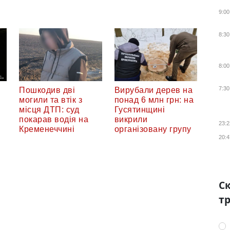
9:00
8:30
8:00
7:30
Пошкодив дві
Вирубали дерев на
могили та втік з
понад 6 млн грн: на
місця ДТП: суд
Гусятинщині
покарав водія на
викрили
23:2
Кременеччині
організовану групу
20:4
Ск
тр