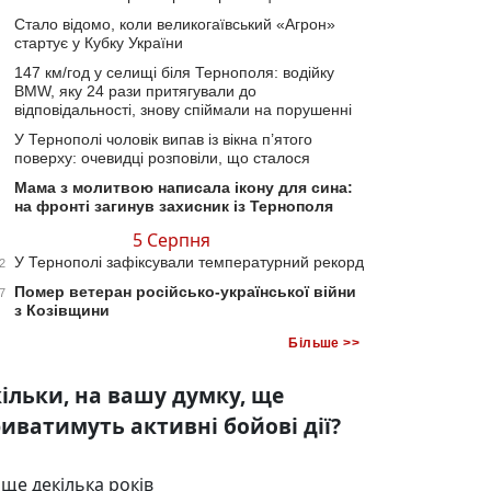
Стало відомо, коли великогаївський «Агрон»
стартує у Кубку України
147 км/год у селищі біля Тернополя: водійку
BMW, яку 24 рази притягували до
відповідальності, знову спіймали на порушенні
У Тернополі чоловік випав із вікна п’ятого
поверху: очевидці розповіли, що сталося
Мама з молитвою написала ікону для сина:
на фронті загинув захисник із Тернополя
5 Серпня
У Тернополі зафіксували температурний рекорд
2
Помер ветеран російсько-української війни
7
з Козівщини
Більше >>
ільки, на вашу думку, ще
иватимуть активні бойові дії?
ще декілька років