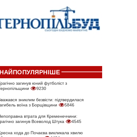
НАЙПОПУЛЯРНІШЕ
рагічно загинув юний футболіст з
Тернопільщини
9230
Вважався зниклим безвісти: підтвердилася
загибель воїна з Борщівщини
5846
Непоправна втрата для Кременеччини:
трагічно загинув Всеволод Штука
4545
Хресна хода до Почаєва викликала хвилю