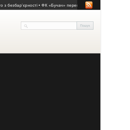
збар’єрності
• ФК «Бучач» переміг у матчі пам’яті Володимира 