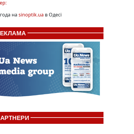
ер:
года на
sinoptik.ua
в Одесі
РЕКЛАМА
АРТНЕРИ