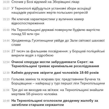
Спочив у Бозі відомий на Зборівщині лікар
16:00
У Тернополі відбудуться установчі збори асоціації
15:27
нащадків українських жертв польських репресій
Які ключові характеристики у вуличних камер
15:13
відеоспостереження
На Тернопільщині державі повернули будівлю вартістю
15:00
понад 50 млн грн
Уродженець Гусятинщини увійде до Зали світової шахової
14:44
слави
27 тисяч за фальшиве посвідчення: у Борщеві поліцейські
13:04
викрили водія з підробкою
Очисні споруди могли забруднювати Серет: на
12:54
Тернопільщині триває кримінальне розслідування
Кабмін доручив звірити дані чоловіків 18-60 років
12:39
Гольова заміна та яскрава гра: представники Бучача та
12:23
Борщівщини – найкращі у турі першої ліги Тернопільщини
Три дні не виходив на зв’язок: на Тернопільщині знайшли
11:04
мертвим 58-річного чоловіка
На Тернопільщині оголосили дводенну жалобу за
10:48
загиблим старшим сержантом