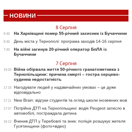
НОВИНИ
8 Серпня
На Харківщині помер 55-річний захисник із Бучаччини
9:30
День міста у Тернополі: програма заходів 14-16 серпня
8:30
На війні загинув 20-річний оператор БпЛА із
7:30
Бучаччини
7 Серпня
Війна обірвала життя 50-річного гранатометника з
19:20
Тернопільщини: причина смерті – гостра серцево-
судинна недостатність
Нагодувати людей у надзвичайних умовах – це дуже
17:15
відповідально
New Brain: відгуки студентів та огляд школи іноземних мов
17:11
Потрійна ДТП на Тернопільщині: водія Peugeot затисло в
17:07
автомобілі, постраждала дитина
Вчинив ДТП у Теребовлі та зник: поліція розшукує жителя
16:12
Гусятинщини (фото+відео)