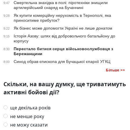
Смертельна знахідка в полі: піротехніки знищили
9:47
артилерійський снаряд на Бучаччині
Як купити комерційну нерухомість в Тернополі, яка
9:28
приноситиме прибуток?
Як бізнес може допомогти Україні не лише донатом
9:22
Історія Азову: шлях від добровольчого батальйону до
9:15
корпусу
Перестало битися серце військовослужбовця з
8:30
Бережанщини
Синод обрав єпископа для Бучацької єпархії УГКЦ
8:00
Більше >>
Скільки, на вашу думку, ще триватимуть
активні бойові дії?
ще декілька років
не менше року
не можу сказати