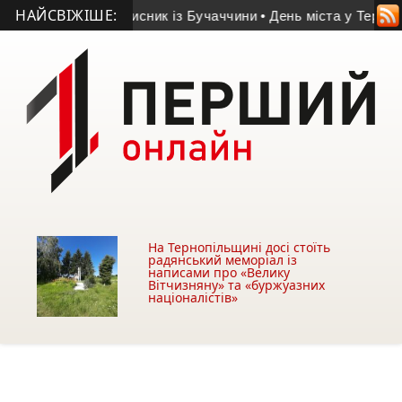
НАЙСВІЖІШЕ:
р 55-річний захисник із Бучаччини
• День міста у Тернополі: 
На Тернопільщині досі стоїть
радянський меморіал із
написами про «Велику
Вітчизняну» та «буржуазних
націоналістів»