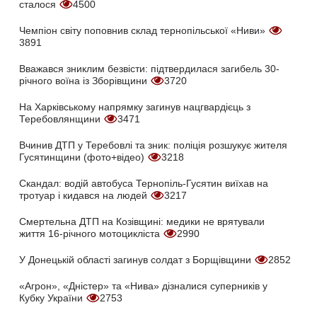
сталося
4500
Чемпіон світу поповнив склад тернопільської «Ниви»
3891
Вважався зниклим безвісти: підтвердилася загибель 30-
річного воїна із Зборівщини
3720
На Харківському напрямку загинув нацгвардієць з
Теребовлянщини
3471
Вчинив ДТП у Теребовлі та зник: поліція розшукує жителя
Гусятинщини (фото+відео)
3218
Скандал: водій автобуса Тернопіль-Гусятин виїхав на
тротуар і кидався на людей
3217
Смертельна ДТП на Козівщині: медики не врятували
життя 16-річного мотоцикліста
2990
У Донецькій області загинув солдат з Борщівщини
2852
«Агрон», «Дністер» та «Нива» дізналися суперників у
Кубку України
2753