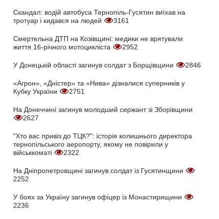
Скандал: водій автобуса Тернопіль-Гусятин виїхав на
тротуар і кидався на людей
3161
Смертельна ДТП на Козівщині: медики не врятували
життя 16-річного мотоцикліста
2952
У Донецькій області загинув солдат з Борщівщини
2846
«Агрон», «Дністер» та «Нива» дізналися суперників у
Кубку України
2751
На Донеччині загинув молодший сержант зі Зборівщини
2627
"Хто вас привіз до ТЦК?": історія колишнього директора
тернопільського аеропорту, якому не повірили у
військкоматі
2322
На Дніпропетровщині загинув солдат із Гусятинщини
2252
У боях за Україну загинув офіцер із Монастирищини
2236