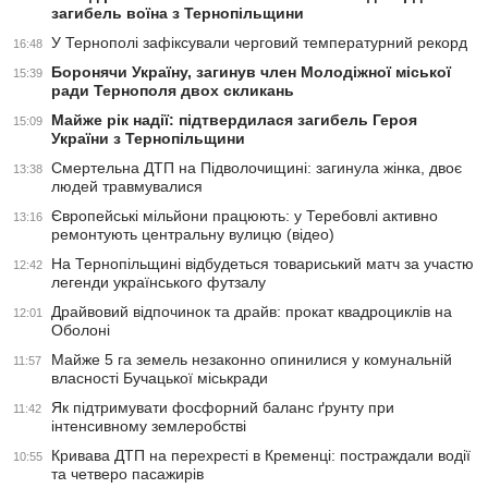
загибель воїна з Тернопільщини
У Тернополі зафіксували черговий температурний рекорд
16:48
Боронячи Україну, загинув член Молодіжної міської
15:39
ради Тернополя двох скликань
Майже рік надії: підтвердилася загибель Героя
15:09
України з Тернопільщини
Смертельна ДТП на Підволочищині: загинула жінка, двоє
13:38
людей травмувалися
Європейські мільйони працюють: у Теребовлі активно
13:16
ремонтують центральну вулицю (відео)
На Тернопільщині відбудеться товариський матч за участю
12:42
легенди українського футзалу
Драйвовий відпочинок та драйв: прокат квадроциклів на
12:01
Оболоні
Майже 5 га земель незаконно опинилися у комунальній
11:57
власності Бучацької міськради
Як підтримувати фосфорний баланс ґрунту при
11:42
інтенсивному землеробстві
Кривава ДТП на перехресті в Кременці: постраждали водії
10:55
та четверо пасажирів