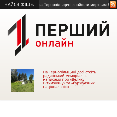
НАЙСВІЖІШЕ:
иходив на зв’язок: на Тернопільщині знайшли мертвим 58-річн
На Тернопільщині досі стоїть
радянський меморіал із
написами про «Велику
Вітчизняну» та «буржуазних
націоналістів»