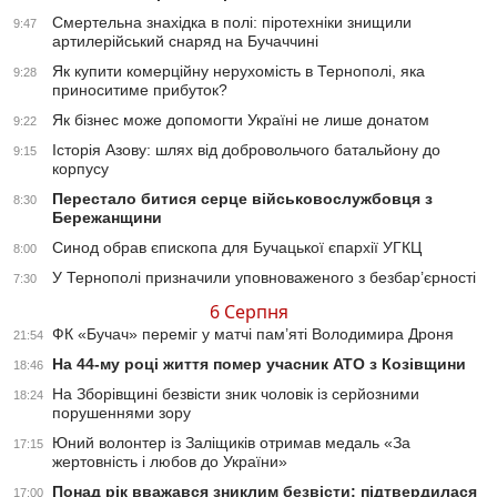
Смертельна знахідка в полі: піротехніки знищили
9:47
артилерійський снаряд на Бучаччині
Як купити комерційну нерухомість в Тернополі, яка
9:28
приноситиме прибуток?
Як бізнес може допомогти Україні не лише донатом
9:22
Історія Азову: шлях від добровольчого батальйону до
9:15
корпусу
Перестало битися серце військовослужбовця з
8:30
Бережанщини
Синод обрав єпископа для Бучацької єпархії УГКЦ
8:00
У Тернополі призначили уповноваженого з безбар’єрності
7:30
6 Серпня
ФК «Бучач» переміг у матчі пам’яті Володимира Дроня
21:54
На 44-му році життя помер учасник АТО з Козівщини
18:46
На Зборівщині безвісти зник чоловік із серйозними
18:24
порушеннями зору
Юний волонтер із Заліщиків отримав медаль «За
17:15
жертовність і любов до України»
Понад рік вважався зниклим безвісти: підтвердилася
17:00