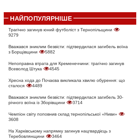
НАЙПОПУЛЯРНІШЕ
Трагічно загинув юний футболіст з Тернопільщини
9279
Вважався зниклим безвісти: підтвердилася загибель воїна
з Борщівщини
5882
Непоправна втрата для Кременеччини: трагічно загинув
Всеволод Штука
4545
Хресна хода до Почаєва викликала хвилю обурення: що
сталося
4489
Вважався зниклим безвісти: підтвердилася загибель 30-
річного воїна із Зборівщини
3714
Чемпіон світу поповнив склад тернопільської «Ниви»
3608
На Харківському напрямку загинув нацгвардієць з
Теребовлянщини
3464