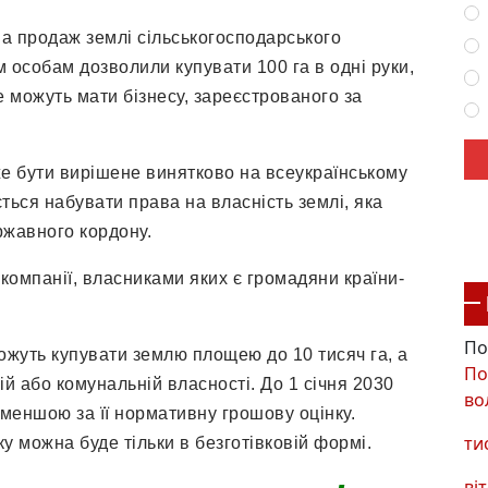
на продаж землі сільськогосподарського
особам дозволили купувати 100 га в одні руки,
е можуть мати бізнесу, зареєстрованого за
е бути вирішене винятково на всеукраїнському
ься набувати права на власність землі, яка
ржавного кордону.
компанії, власниками яких є громадяни країни-
По
ожуть купувати землю площею до 10 тисяч га, а
По
ій або комунальній власності. До 1 січня 2030
во
 меншою за її нормативну грошову оцінку.
ти
у можна буде тільки в безготівковій формі.
віт