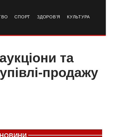
ТВО
СПОРТ
ЗДОРОВ’Я
КУЛЬТУРА
-аукціони та
упівлі-продажу
НОВИНИ