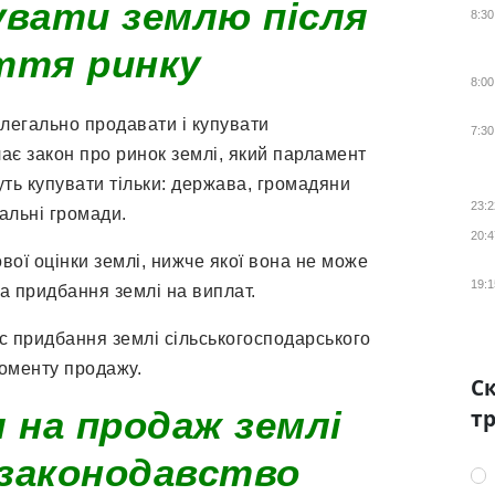
увати землю після
8:30
ття ринку
8:00
 легально продавати і купувати
7:30
ає закон про ринок землі, який парламент
ть купувати тільки: держава, громадяни
23:2
іальні громади.
20:4
ої оцінки землі, нижче якої вона не може
19:1
 придбання землі на виплат.
с придбання землі сільськогосподарського
моменту продажу.
Ск
 на продаж землі
тр
 законодавство