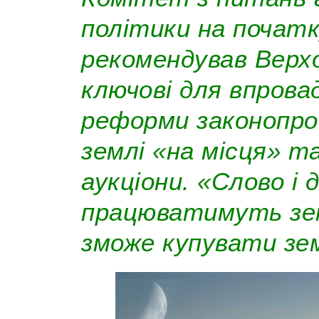
політики на почат
рекомендував Верхо
ключові для впрова
реформи законопро
землі «на місця» т
аукціони. «Слово і 
працюватимуть зем
зможе купувати зем