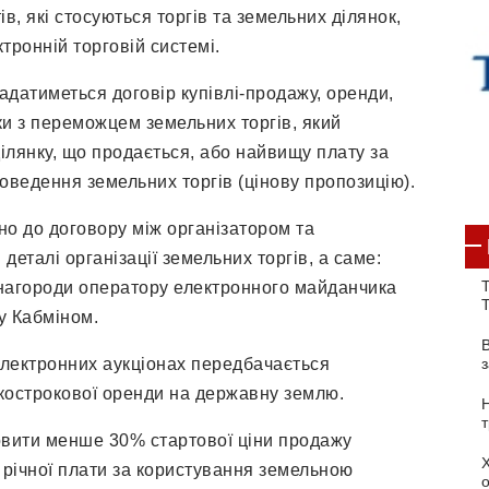
ів, які стосуються торгів та земельних ділянок,
ктронній торговій системі.
адатиметься договір купівлі-продажу, оренди,
ки з переможцем земельних торгів, який
ілянку, що продається, або найвищу плату за
оведення земельних торгів (цінову пропозицію).
но до договору між організатором та
еталі організації земельних торгів, а саме:
Т
инагороди оператору електронного майданчика
у Кабміном.
електронних аукціонах передбачається
кострокової оренди на державну землю.
овити менше 30% стартової ціни продажу
 річної плати за користування земельною