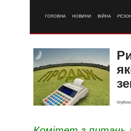
ГОЛОВНА
НОВИНИ
ВІЙНА
РЕЗО
Ри
як
зе
Опублік
Комітет з питань а