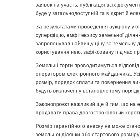
заявок на участь, публікація всіх документ
буде у загальнодоступній та відкритій еле
За результатами проведення аукціону укл
суперфіцію, емфітевзису земельної ділян
запропонував найвищу ціну за земельну д
користування нею, зафіксовану під час пр
Земельні торги проводитимуться відповід
оператором електронного майданчика. Усі д
розмір, порядок сплати та повернення в
будуть визначені у встановленому порядк
Законопроєкт важливий ще й тим, що на 
продавати права довгострокової чи корот
Розмір гарантійного внеску не може стан
земельної ділянки або стартового розміру