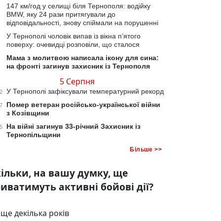
147 км/год у селищі біля Тернополя: водійку
BMW, яку 24 рази притягували до
відповідальності, знову спіймали на порушенні
У Тернополі чоловік випав із вікна п’ятого
поверху: очевидці розповіли, що сталося
Мама з молитвою написала ікону для сина:
на фронті загинув захисник із Тернополя
5 Серпня
У Тернополі зафіксували температурний рекорд
2
Помер ветеран російсько-української війни
7
з Козівщини
На війні загинув 33-річний Захисник із
5
Тернопільщини
Більше >>
ільки, на вашу думку, ще
иватимуть активні бойові дії?
ще декілька років