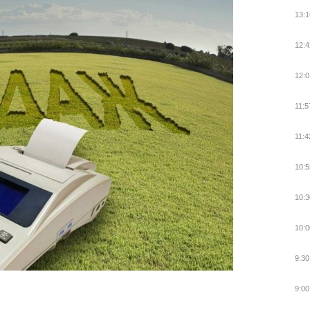
13:1
12:4
12:0
11:5
11:4
10:5
10:3
10:0
9:30
9:00