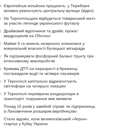
Європейські мільйони працюють: у Теребовлі
6
активно ремонтують центральну вулицю (відео)
На Тернопільщині відбудеться товариський матч
2
за участю легенди українського футзалу
Драйвовий відпочинок та драйв: прокат
1
квадроциклів на Оболоні
Майже 5 га земель незаконно опинилися у
7
комунальній власності Бучацької міськради
Як підтримувати фосфорний баланс ґрунту при
2
інтенсивному землеробстві
Кривава ДТП на перехресті в Кременці:
5
постраждали водії та четверо пасажирів
У Тернополі капітально відремонтують
0
світлофори на чотирьох локаціях
У Тернополі перевірили кондиціонери в
0
транспорті: порушення вже виявили
Понад 15 років у швейній справі: як підприємець
із Лановеччини розширив виробництво
Стало відомо, коли великогаївський «Агрон»
стартує у Кубку України