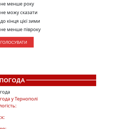
не менше року
не можу сказати
до кінця цієї зими
не менше півроку
ПОГОДА
года
года у
Тернополі
логість:
ск:
ер: