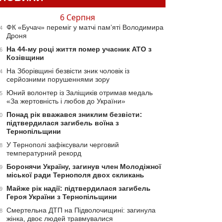
6 Серпня
ФК «Бучач» переміг у матчі пам’яті Володимира
4
Дроня
На 44-му році життя помер учасник АТО з
6
Козівщини
На Зборівщині безвісти зник чоловік із
4
серйозними порушеннями зору
Юний волонтер із Заліщиків отримав медаль
5
«За жертовність і любов до України»
Понад рік вважався зниклим безвісти:
0
підтвердилася загибель воїна з
Тернопільщини
У Тернополі зафіксували черговий
8
температурний рекорд
Боронячи Україну, загинув член Молодіжної
9
міської ради Тернополя двох скликань
Майже рік надії: підтвердилася загибель
9
Героя України з Тернопільщини
Смертельна ДТП на Підволочищині: загинула
8
жінка, двоє людей травмувалися