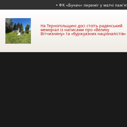
• ФК «Бучач» переміг у матчі пам’яті Во
На Тернопільщині досі стоїть радянський
меморіал із написами про «Велику
Вітчизняну» та «буржуазних націоналістів»