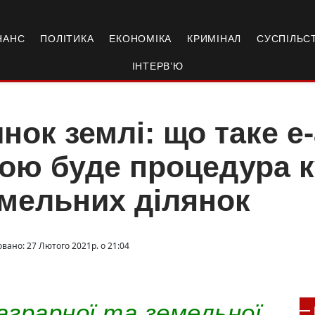
НАНС
ПОЛІТИКА
ЕКОНОМІКА
КРИМІНАЛ
СУСПІЛЬС
ІНТЕРВ’Ю
нок землі: що таке е
ою буде процедура к
мельних ділянок
овано: 27 Лютого 2021р. о 21:04
грарної та земельної