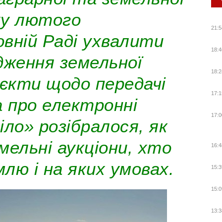
ку лютого
21:5
вній Раді ухвалити
18:4
дження земельної
18:2
єкти щодо передачі
17:1
а про електронні
17:0
діло» розібралося, як
ельні аукціони, хто
16:4
лю і на яких умовах.
15:3
15:0
13:3