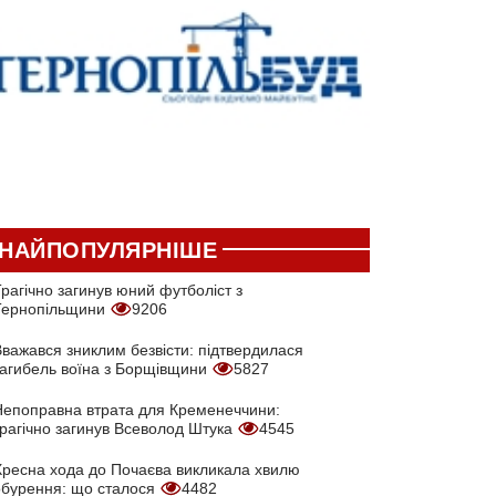
НАЙПОПУЛЯРНІШЕ
рагічно загинув юний футболіст з
Тернопільщини
9206
Вважався зниклим безвісти: підтвердилася
загибель воїна з Борщівщини
5827
Непоправна втрата для Кременеччини:
трагічно загинув Всеволод Штука
4545
Хресна хода до Почаєва викликала хвилю
обурення: що сталося
4482