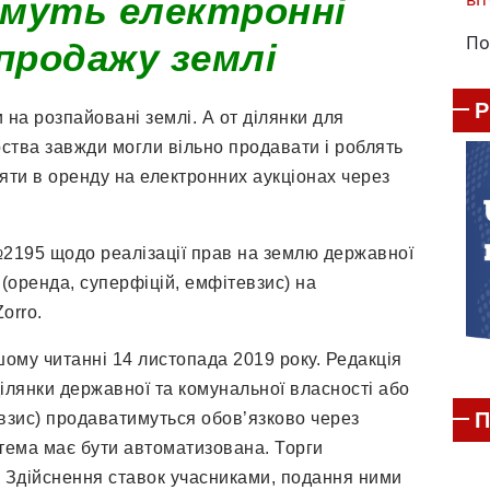
муть електронні
По
 продажу землі
 на розпайовані землі. А от ділянки для
ства завжди могли вільно продавати і роблять
яти в оренду на електронних аукціонах через
2195 щодо реалізації прав на землю державної
 (оренда, суперфіцій, емфітевзис) на
orro.
ому читанні 14 листопада 2019 року. Редакція
ілянки державної та комунальної власності або
П
евзис) продаватимуться обов’язково через
стема має бути автоматизована. Торги
. Здійснення ставок учасниками, подання ними