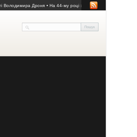
лодимира Дроня
• На 44-му році життя помер учасник АТО з Козі