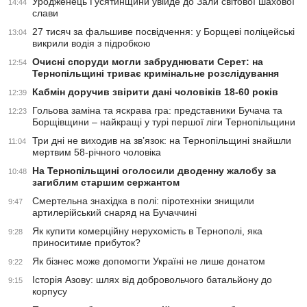
Уродженець Гусятинщини увійде до Зали світової шахової
14:44
слави
27 тисяч за фальшиве посвідчення: у Борщеві поліцейські
13:04
викрили водія з підробкою
Очисні споруди могли забруднювати Серет: на
12:54
Тернопільщині триває кримінальне розслідування
Кабмін доручив звірити дані чоловіків 18-60 років
12:39
Гольова заміна та яскрава гра: представники Бучача та
12:23
Борщівщини – найкращі у турі першої ліги Тернопільщини
Три дні не виходив на зв’язок: на Тернопільщині знайшли
11:04
мертвим 58-річного чоловіка
На Тернопільщині оголосили дводенну жалобу за
10:48
загиблим старшим сержантом
Смертельна знахідка в полі: піротехніки знищили
9:47
артилерійський снаряд на Бучаччині
Як купити комерційну нерухомість в Тернополі, яка
9:28
приноситиме прибуток?
Як бізнес може допомогти Україні не лише донатом
9:22
Історія Азову: шлях від добровольчого батальйону до
9:15
корпусу