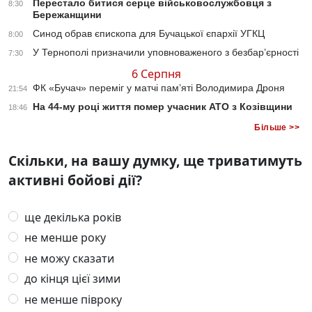
Перестало битися серце військовослужбовця з
8:30
Бережанщини
Синод обрав єпископа для Бучацької єпархії УГКЦ
8:00
У Тернополі призначили уповноваженого з безбар’єрності
7:30
6 Серпня
ФК «Бучач» переміг у матчі пам’яті Володимира Дроня
21:54
На 44-му році життя помер учасник АТО з Козівщини
18:46
Більше >>
Скільки, на вашу думку, ще триватимуть
активні бойові дії?
ще декілька років
не менше року
не можу сказати
до кінця цієї зими
не менше півроку