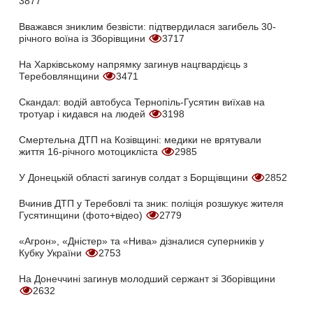
3877
Вважався зниклим безвісти: підтвердилася загибель 30-
річного воїна із Зборівщини
3717
На Харківському напрямку загинув нацгвардієць з
Теребовлянщини
3471
Скандал: водій автобуса Тернопіль-Гусятин виїхав на
тротуар і кидався на людей
3198
Смертельна ДТП на Козівщині: медики не врятували
життя 16-річного мотоцикліста
2985
У Донецькій області загинув солдат з Борщівщини
2852
Вчинив ДТП у Теребовлі та зник: поліція розшукує жителя
Гусятинщини (фото+відео)
2779
«Агрон», «Дністер» та «Нива» дізналися суперників у
Кубку України
2753
На Донеччині загинув молодший сержант зі Зборівщини
2632