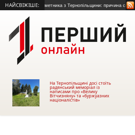
НАЙСВІЖІШЕ:
річного гранатометника з Тернопільщини: причина смерті – го
На Тернопільщині досі стоїть
радянський меморіал із
написами про «Велику
Вітчизняну» та «буржуазних
націоналістів»