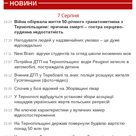
НОВИНИ
7 Серпня
Війна обірвала життя 50-річного гранатометника з
19:20
Тернопільщини: причина смерті – гостра серцево-
судинна недостатність
Нагодувати людей у надзвичайних умовах – це дуже
17:15
відповідально
New Brain: відгуки студентів та огляд школи іноземних мов
17:11
Потрійна ДТП на Тернопільщині: водія Peugeot затисло в
17:07
автомобілі, постраждала дитина
Вчинив ДТП у Теребовлі та зник: поліція розшукує жителя
16:12
Гусятинщини (фото+відео)
Спочив у Бозі відомий на Зборівщині лікар
16:00
У Тернополі відбудуться установчі збори асоціації
15:27
нащадків українських жертв польських репресій
Які ключові характеристики у вуличних камер
15:13
відеоспостереження
На Тернопільщині державі повернули будівлю вартістю
15:00
понад 50 млн грн