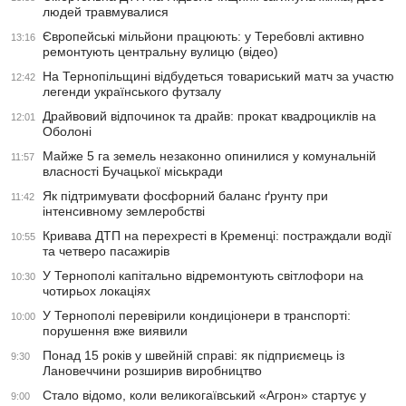
людей травмувалися
Європейські мільйони працюють: у Теребовлі активно
13:16
ремонтують центральну вулицю (відео)
На Тернопільщині відбудеться товариський матч за участю
12:42
легенди українського футзалу
Драйвовий відпочинок та драйв: прокат квадроциклів на
12:01
Оболоні
Майже 5 га земель незаконно опинилися у комунальній
11:57
власності Бучацької міськради
Як підтримувати фосфорний баланс ґрунту при
11:42
інтенсивному землеробстві
Кривава ДТП на перехресті в Кременці: постраждали водії
10:55
та четверо пасажирів
У Тернополі капітально відремонтують світлофори на
10:30
чотирьох локаціях
У Тернополі перевірили кондиціонери в транспорті:
10:00
порушення вже виявили
Понад 15 років у швейній справі: як підприємець із
9:30
Лановеччини розширив виробництво
Стало відомо, коли великогаївський «Агрон» стартує у
9:00