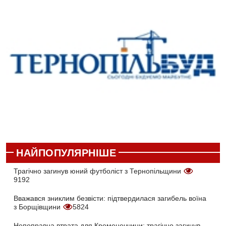
НАЙПОПУЛЯРНІШЕ
Трагічно загинув юний футболіст з Тернопільщини
9192
Вважався зниклим безвісти: підтвердилася загибель воїна
з Борщівщини
5824
Непоправна втрата для Кременеччини: трагічно загинув