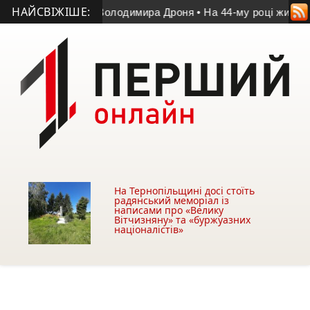
НАЙСВІЖІШЕ:
 матчі пам’яті Володимира Дроня
• На 44-му році життя поме
На Тернопільщині досі стоїть
радянський меморіал із
написами про «Велику
Вітчизняну» та «буржуазних
націоналістів»