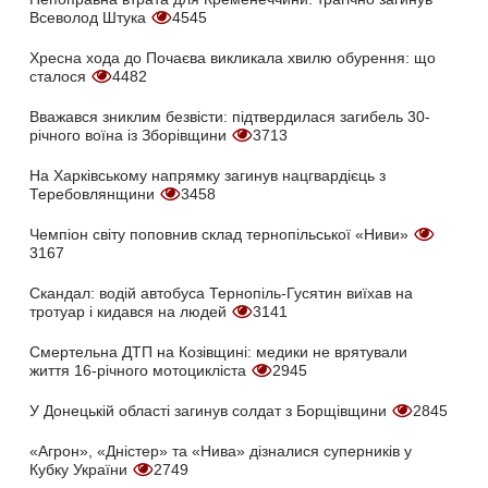
Всеволод Штука
4545
Хресна хода до Почаєва викликала хвилю обурення: що
сталося
4482
Вважався зниклим безвісти: підтвердилася загибель 30-
річного воїна із Зборівщини
3713
На Харківському напрямку загинув нацгвардієць з
Теребовлянщини
3458
Чемпіон світу поповнив склад тернопільської «Ниви»
3167
Скандал: водій автобуса Тернопіль-Гусятин виїхав на
тротуар і кидався на людей
3141
Смертельна ДТП на Козівщині: медики не врятували
життя 16-річного мотоцикліста
2945
У Донецькій області загинув солдат з Борщівщини
2845
«Агрон», «Дністер» та «Нива» дізналися суперників у
Кубку України
2749