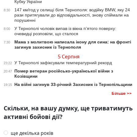
Кубку України
147 км/год у селищі біля Тернополя: водійку BMW, яку 24
8:30
рази притягували до відповідальності, знову спіймали на
порушенні
У Тернополі чоловік випав із вікна п’ятого поверху:
8:00
очевидці розповіли, що сталося
Мама з молитвою написала ікону для сина: на фронті
7:30
загинув захисник із Тернополя
5 Серпня
У Тернополі зафіксували температурний рекорд
23:22
Помер ветеран російсько-української війни з
20:47
Козівщини
На війні загинув 33-річний Захисник із Тернопільщини
19:15
Більше >>
Скільки, на вашу думку, ще триватимуть
активні бойові дії?
ще декілька років