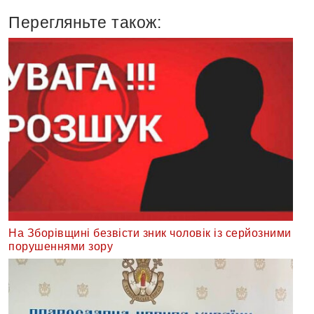
Перегляньте також:
На Зборівщині безвісти зник чоловік із серйозними
порушеннями зору