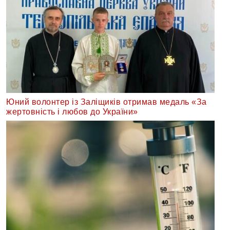
Юний волонтер із Заліщиків отримав медаль «За
жертовність і любов до України»