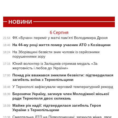
НОВИНИ
6 Серпня
ФК «Бучач» переміг у матчі пам’яті Володимира Дроня
21:54
На 44-му році життя помер учасник АТО з Козівщини
18:46
На Зборівщині безвісти зник чоловік із серйозними
18:24
порушеннями зору
Юний волонтер із Заліщиків отримав медаль «За
17:15
жертовність і любов до України»
Понад рік вважався зниклим безвісти: підтвердилася
17:00
загибель воїна з Тернопільщини
У Тернополі зафіксували черговий температурний рекорд
16:48
Боронячи Україну, загинув член Молодіжної міської
15:39
ради Тернополя двох скликань
Майже рік надії: підтвердилася загибель Героя
15:09
України з Тернопільщини
Смертельна ДТП на Підволочищині: загинула жінка, двоє
13:38