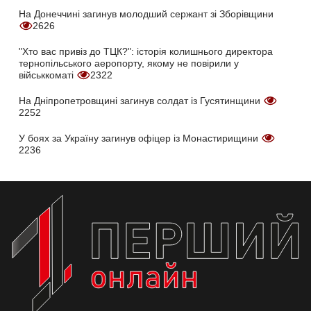
На Донеччині загинув молодший сержант зі Зборівщини
2626
"Хто вас привіз до ТЦК?": історія колишнього директора
тернопільського аеропорту, якому не повірили у
військкоматі
2322
На Дніпропетровщині загинув солдат із Гусятинщини
2252
У боях за Україну загинув офіцер із Монастирищини
2236