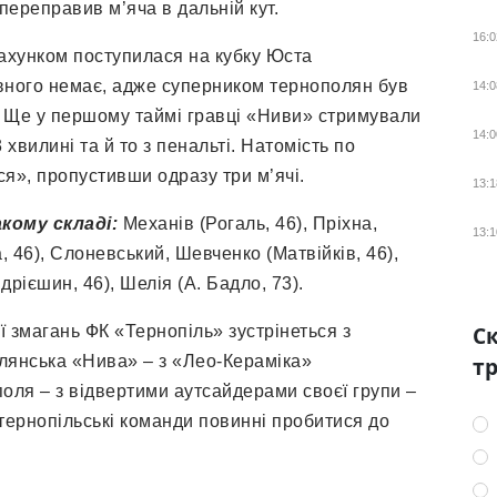
 переправив м’яча в дальній кут.
16:0
 рахунком поступилася на кубку Юста
дивного немає, адже суперником тернополян був
14:0
. Ще у першому таймі гравці «Ниви» стримували
14:0
хвилині та й то з пенальті. Натомість по
ся», пропустивши одразу три м’ячі.
13:1
кому складі:
Механів (Рогаль, 46), Пріхна,
13:1
, 46), Слоневський, Шевченко (Матвійків, 46),
рієшин, 46), Шелія (А. Бадло, 73).
Ск
ї змагань ФК «Тернопіль» зустрінеться з
лянська «Нива» – з «Лео-Кераміка»
тр
ополя – з відвертими аутсайдерами своєї групи –
 тернопільські команди повинні пробитися до