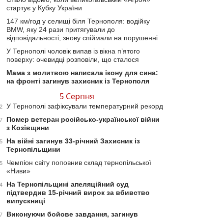
стартує у Кубку України
147 км/год у селищі біля Тернополя: водійку
BMW, яку 24 рази притягували до
відповідальності, знову спіймали на порушенні
У Тернополі чоловік випав із вікна п’ятого
поверху: очевидці розповіли, що сталося
Мама з молитвою написала ікону для сина:
на фронті загинув захисник із Тернополя
5 Серпня
У Тернополі зафіксували температурний рекорд
2
Помер ветеран російсько-української війни
7
з Козівщини
На війні загинув 33-річний Захисник із
5
Тернопільщини
Чемпіон світу поповнив склад тернопільської
5
«Ниви»
На Тернопільщині апеляційний суд
4
підтвердив 15-річний вирок за вбивство
випускниці
Виконуючи бойове завдання, загинув
7