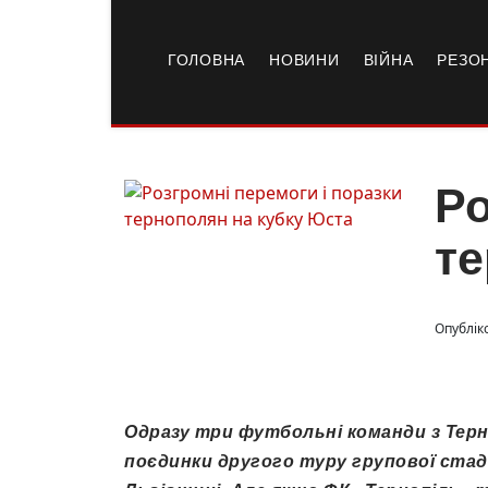
ГОЛОВНА
НОВИНИ
ВІЙНА
РЕЗО
Ро
те
Опублік
Одразу три футбольні команди з Терн
поєдинки другого туру групової стад