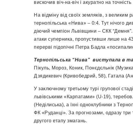
вискочив віч-на-віч і акуратно на точність
На відміну від своїх земляків, з великим
тернопільська «Нива» – 0:4. Тут нічого 
діючий чемпіон Львівщини – СКК “Демня”
атаки суперника, пропустивши лише на 43 
перерві підопічні Петра Бадла «посипали
Тернопільська “Нива” виступала в та
Пікуль, Мороз, Коник, Понєдєльнік (Музика
Дзядикевич (Кривобедрий, 58), Гатала (Анд
У заключному третьому турі групової стаді
львівськими «Карпатами» (U-19), теребов
(Неділиська), а їхні одноклубники з Терн
ФК «Руданці». За прогнозами, одразу три
другого етапу змагань.