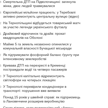
Смертельна ДТП на Підволочищині: загинула
8
жінка, двоє людей травмувалися
Європейські мільйони працюють: у Теребовлі
6
активно ремонтують центральну вулицю (відео)
На Тернопільщині відбудеться товариський матч
2
за участю легенди українського футзалу
Драйвовий відпочинок та драйв: прокат
1
квадроциклів на Оболоні
Майже 5 га земель незаконно опинилися у
7
комунальній власності Бучацької міськради
Як підтримувати фосфорний баланс ґрунту при
2
інтенсивному землеробстві
Кривава ДТП на перехресті в Кременці:
5
постраждали водії та четверо пасажирів
У Тернополі капітально відремонтують
0
світлофори на чотирьох локаціях
У Тернополі перевірили кондиціонери в
0
транспорті: порушення вже виявили
Понад 15 років у швейній справі: як підприємець
із Лановеччини розширив виробництво
Стало відомо, коли великогаївський «Агрон»