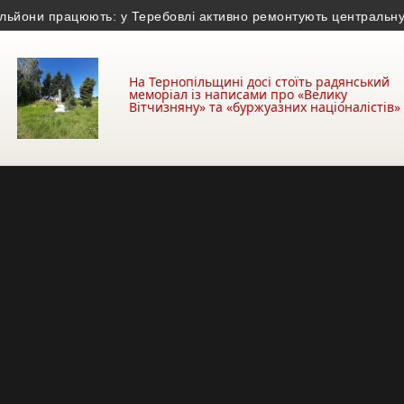
ни працюють: у Теребовлі активно ремонтують центральну вулиц
На Тернопільщині досі стоїть радянський
меморіал із написами про «Велику
Вітчизняну» та «буржуазних націоналістів»