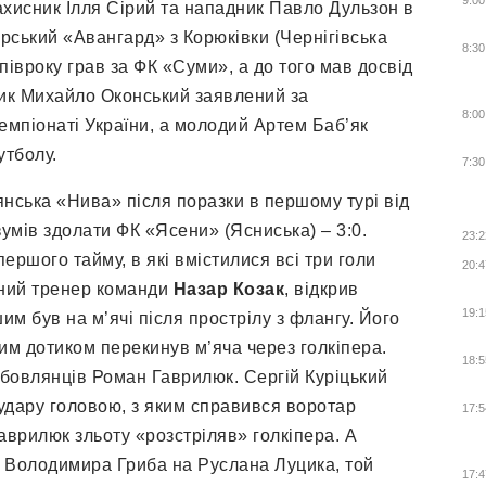
9:00
ахисник Ілля Сірий та нападник Павло Дульзон в
орський «Авангард» з Корюківки (Чернігівська
8:30
півроку грав за ФК «Суми», а до того мав досвід
ник Михайло Оконський заявлений за
8:00
мпіонаті України, а молодий Артем Баб’як
утболу.
7:30
янська «Нива» після поразки в першому турі від
зумів здолати ФК «Ясени» (Ясниська) – 3:0.
23:2
ершого тайму, в які вмістилися всі три голи
20:4
вний тренер команди
Назар Козак
, відкрив
19:1
им був на м’ячі після прострілу з флангу. Його
им дотиком перекинув м’яча через голкіпера.
18:5
бовлянців Роман Гаврилюк. Сергій Куріцький
 удару головою, з яким справився воротар
17:5
Гаврилюк зльоту «розстріляв» голкіпера. А
ід Володимира Гриба на Руслана Луцика, той
17:4