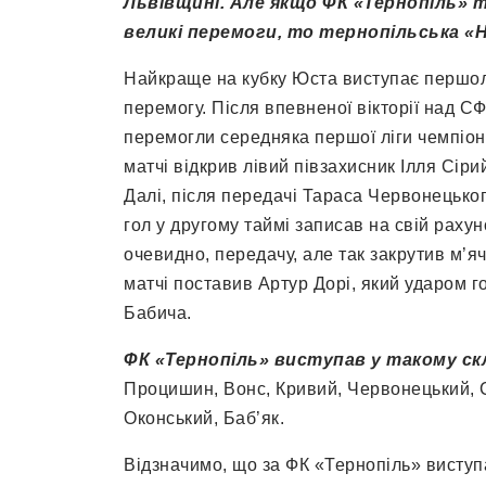
Львівщині. Але якщо ФК «Тернопіль» 
великі перемоги, то тернопільська «
Найкраще на кубку Юста виступає першолі
перемогу. Після впевненої вікторії над С
перемогли середняка першої ліги чемпіон
матчі відкрив лівий півзахисник Ілля Сіри
Далі, після передачі Тараса Червонецько
гол у другому таймі записав на свій рахун
очевидно, передачу, але так закрутив м’яч
матчі поставив Артур Дорі, який ударом 
Бабича.
ФК «Тернопіль» виступав у такому ск
Процишин, Вонс, Кривий, Червонецький, Сі
Оконський, Баб’як.
Відзначимо, що за ФК «Тернопіль» виступа