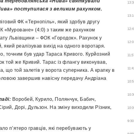
та теребовлянська «Нива» святкували
13:3
Нива» поступилася з великим рахунком.
13:1
говий ФК «Тернопіль», який здобув другу
12:4
ФК «Муроване» (4:0) з таким же рахунком
ату Львівщини – ФОК «Городок». Рахунок у
12:0
й, який реалізував вихід на одного воротаря.
го, точним був удар Тараса Кривого. Курйозний
11:5
ок той же Кривий. Тарас із флангу виконував,
11:4
а, що той залетів у ворота суперника. А крапку в
головою завершив навісну передачу Андріана
10:5
10:3
ладі:
Воробей, Курило, Полянчук, Бабич,
рий, Дорі, Дульзон. На зміну виходили Різник,
10:0
9:30
ло п’ятеро гравців, які перебувають у