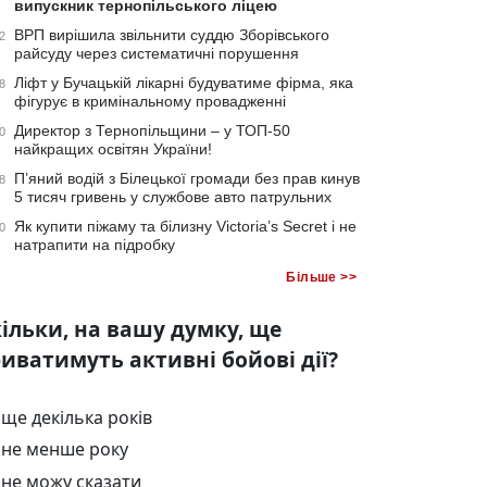
випускник тернопільського ліцею
ВРП вирішила звільнити суддю Зборівського
2
райсуду через систематичні порушення
Ліфт у Бучацькій лікарні будуватиме фірма, яка
8
фігурує в кримінальному провадженні
Директор з Тернопільщини – у ТОП-50
0
найкращих освітян України!
П’яний водій з Білецької громади без прав кинув
8
5 тисяч гривень у службове авто патрульних
Як купити піжаму та білизну Victoria’s Secret і не
0
натрапити на підробку
Більше >>
ільки, на вашу думку, ще
иватимуть активні бойові дії?
ще декілька років
не менше року
не можу сказати