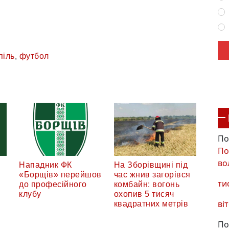
піль
,
футбол
По
По
во
Нападник ФК
На Зборівщині під
«Борщів» перейшов
час жнив загорівся
ти
до професійного
комбайн: вогонь
клубу
охопив 5 тисяч
віт
квадратних метрів
По