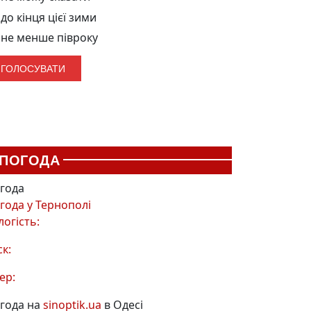
до кінця цієї зими
не менше півроку
ПОГОДА
года
года у
Тернополі
логість:
ск:
ер:
года на
sinoptik.ua
в Одесі