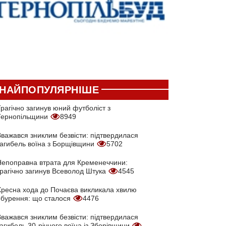
НАЙПОПУЛЯРНІШЕ
рагічно загинув юний футболіст з
Тернопільщини
8949
Вважався зниклим безвісти: підтвердилася
загибель воїна з Борщівщини
5702
Непоправна втрата для Кременеччини:
трагічно загинув Всеволод Штука
4545
Хресна хода до Почаєва викликала хвилю
обурення: що сталося
4476
Вважався зниклим безвісти: підтвердилася
агибель 30-річного воїна із Зборівщини