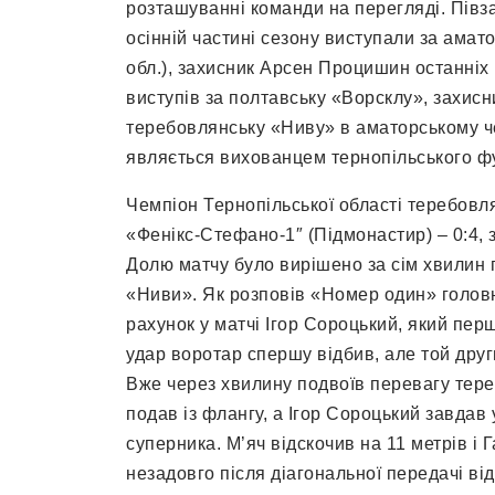
розташуванні команди на перегляді. Півз
осінній частині сезону виступали за амат
обл.), захисник Арсен Процишин останніх 
виступів за полтавську «Ворсклу», захис
теребовлянську «Ниву» в аматорському че
являється вихованцем тернопільського ф
Чемпіон Тернопільської області теребовл
«Фенікс-Стефано-1″ (Підмонастир) – 0:4, 
Долю матчу було вирішено за сім хвилин п
«Ниви». Як розповів «Номер один» голо
рахунок у матчі Ігор Сороцький, який перш
удар воротар спершу відбив, але той друг
Вже через хвилину подвоїв перевагу тере
подав із флангу, а Ігор Сороцький завдав
суперника. М’яч відскочив на 11 метрів і 
незадовго після діагональної передачі в