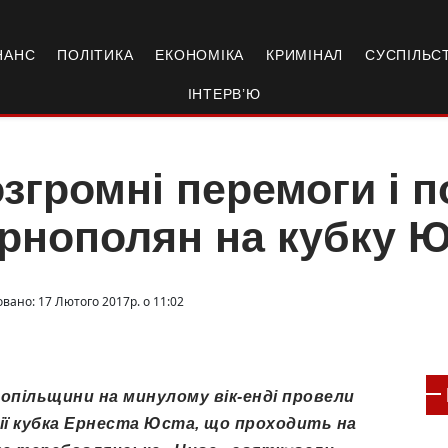
НАНС
ПОЛІТИКА
ЕКОНОМІКА
КРИМІНАЛ
СУСПІЛЬС
ІНТЕРВ’Ю
згромні перемоги і 
рнополян на кубку 
овано: 17 Лютого 2017р. о 11:02
опільщини на минулому вік-енді провели
ії кубка Ернеста Юста, що проходить на