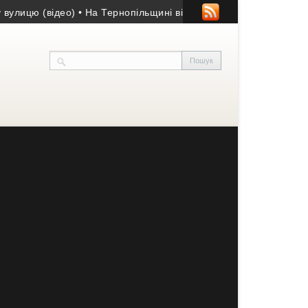
ю (відео)
• На Тернопільщині відбудеться товариський матч за