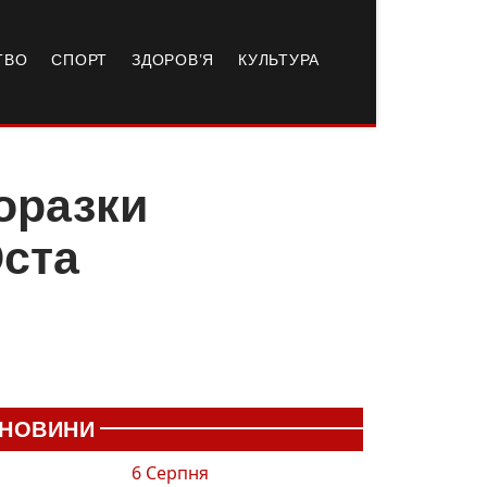
ТВО
СПОРТ
ЗДОРОВ’Я
КУЛЬТУРА
поразки
Юста
НОВИНИ
6 Серпня