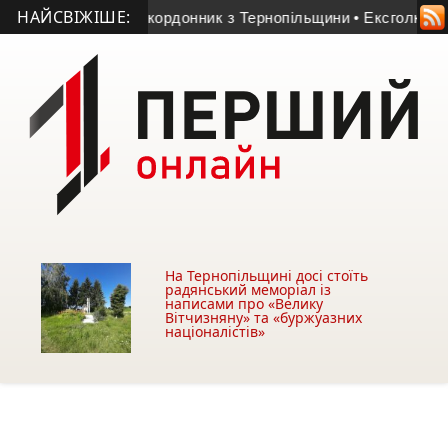
НАЙСВІЖІШЕ:
 23-річний прикордонник з Тернопільщини
• Ексголкіпер терн
На Тернопільщині досі стоїть
радянський меморіал із
написами про «Велику
Вітчизняну» та «буржуазних
націоналістів»