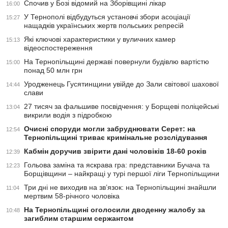
Спочив у Бозі відомий на Зборівщині лікар
16:00
У Тернополі відбудуться установчі збори асоціації
15:27
нащадків українських жертв польських репресій
Які ключові характеристики у вуличних камер
15:13
відеоспостереження
На Тернопільщині державі повернули будівлю вартістю
15:00
понад 50 млн грн
Уродженець Гусятинщини увійде до Зали світової шахової
14:44
слави
27 тисяч за фальшиве посвідчення: у Борщеві поліцейські
13:04
викрили водія з підробкою
Очисні споруди могли забруднювати Серет: на
12:54
Тернопільщині триває кримінальне розслідування
Кабмін доручив звірити дані чоловіків 18-60 років
12:39
Гольова заміна та яскрава гра: представники Бучача та
12:23
Борщівщини – найкращі у турі першої ліги Тернопільщини
Три дні не виходив на зв’язок: на Тернопільщині знайшли
11:04
мертвим 58-річного чоловіка
На Тернопільщині оголосили дводенну жалобу за
10:48
загиблим старшим сержантом