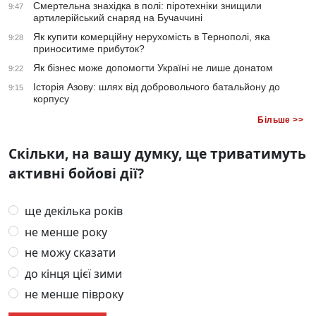
Смертельна знахідка в полі: піротехніки знищили
9:47
артилерійський снаряд на Бучаччині
Як купити комерційну нерухомість в Тернополі, яка
9:28
приноситиме прибуток?
Як бізнес може допомогти Україні не лише донатом
9:22
Історія Азову: шлях від добровольчого батальйону до
9:15
корпусу
Більше >>
Скільки, на вашу думку, ще триватимуть
активні бойові дії?
ще декілька років
не менше року
не можу сказати
до кінця цієї зими
не менше півроку