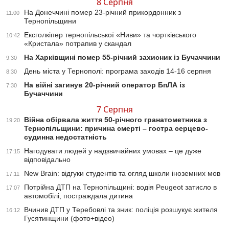
8 Серпня
На Донеччині помер 23-річний прикордонник з
11:00
Тернопільщини
Ексголкіпер тернопільської «Ниви» та чортківського
10:42
«Кристала» потрапив у скандал
На Харківщині помер 55-річний захисник із Бучаччини
9:30
День міста у Тернополі: програма заходів 14-16 серпня
8:30
На війні загинув 20-річний оператор БпЛА із
7:30
Бучаччини
7 Серпня
Війна обірвала життя 50-річного гранатометника з
19:20
Тернопільщини: причина смерті – гостра серцево-
судинна недостатність
Нагодувати людей у надзвичайних умовах – це дуже
17:15
відповідально
New Brain: відгуки студентів та огляд школи іноземних мов
17:11
Потрійна ДТП на Тернопільщині: водія Peugeot затисло в
17:07
автомобілі, постраждала дитина
Вчинив ДТП у Теребовлі та зник: поліція розшукує жителя
16:12
Гусятинщини (фото+відео)