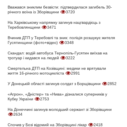
Вважався зниклим безвісти: підтвердилася загибель 30-
річного воїна із Зборівщини
3720
На Харківському напрямку загинув нацгвардієць з
Теребовлянщини
3471
Вчинив ДТП у Теребовлі та зник: поліція розшукує жителя
Гусятинщини (фото+відео)
3348
Скандал: водій автобуса Тернопіль-Гусятин виїхав на
тротуар і кидався на людей
3222
Смертельна ДТП на Козівщині: медики не врятували
життя 16-річного мотоцикліста
2991
У Донецькій області загинув солдат з Борщівщини
2852
«Агрон», «Дністер» та «Нива» дізналися суперників у
Кубку України
2753
На Донеччині загинув молодший сержант зі Зборівщини
2634
Спочив у Бозі відомий на Зборівщині лікар
2418