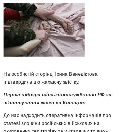
На особистій сторінці Ірина Венедіктова
підтвердила цю жахаючу звістку.
Перша підозра військовослужбовцю РФ за
зґвалтування жінки на Київщині
До нас надходить оперативна інформація про
статеві злочини російських військових на
окупованих територіях та у «гарячих точках».