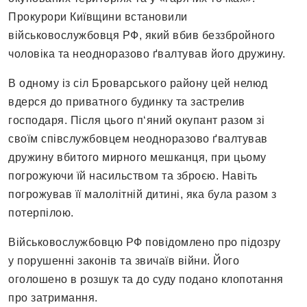
Прокурори Київщини встановили
військовослужбовця РФ, який вбив беззбройного
чоловіка та неодноразово ґвалтував його дружину.
В одному із сіл Броварського району цей нелюд
вдерся до приватного будинку та застрелив
господаря. Після цього п‘яний окупант разом зі
своїм співслужбовцем неодноразово ґвалтував
дружину вбитого мирного мешканця, при цьому
погрожуючи їй насильством та зброєю. Навіть
погрожував її малолітній дитині, яка була разом з
потерпілою.
Військовослужбовцю РФ повідомлено про підозру
у порушенні законів та звичаїв війни. Його
оголошено в розшук та до суду подано клопотання
про затримання.