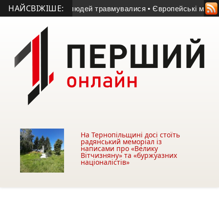
НАЙСВІЖІШЕ:
 жінка, двоє людей травмувалися
• Європейські мільйони п
На Тернопільщині досі стоїть
радянський меморіал із
написами про «Велику
Вітчизняну» та «буржуазних
націоналістів»