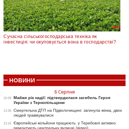
Сучасна сільськогосподарська техніка як
інвестиція: чи окуповується вона в господарстві?
НОВИНИ
6 Серпня
Майже рік надії: підтвердилася загибель Героя
15:09
України з Тернопільщини
Смертельна ДТП на Підволочищині: загинула жінка, двоє
13:38
людей травмувалися
Європейські мільйони працюють: у Теребовлі активно
13:16
ремонтують центральну вулицю (відео)