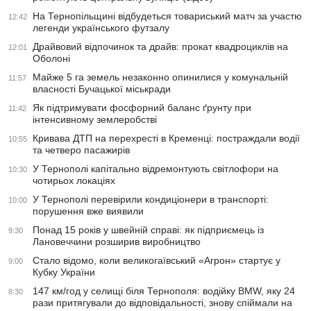
На Тернопільщині відбудеться товариський матч за участю
12:42
легенди українського футзалу
Драйвовий відпочинок та драйв: прокат квадроциклів на
12:01
Оболоні
Майже 5 га земель незаконно опинилися у комунальній
11:57
власності Бучацької міськради
Як підтримувати фосфорний баланс ґрунту при
11:42
інтенсивному землеробстві
Кривава ДТП на перехресті в Кременці: постраждали водії
10:55
та четверо пасажирів
У Тернополі капітально відремонтують світлофори на
10:30
чотирьох локаціях
У Тернополі перевірили кондиціонери в транспорті:
10:00
порушення вже виявили
Понад 15 років у швейній справі: як підприємець із
9:30
Лановеччини розширив виробництво
Стало відомо, коли великогаївський «Агрон» стартує у
9:00
Кубку України
147 км/год у селищі біля Тернополя: водійку BMW, яку 24
8:30
рази притягували до відповідальності, знову спіймали на