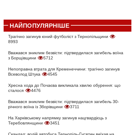
НАЙПОПУЛЯРНІШЕ
Трагічно загинув юний футболіст з Тернопільщини
8993
Вважався зниклим безвісти: підтвердилася загибель воїна
з Борщівщини
5712
Непоправна втрата для Кременеччини: трагічно загинув
Всеволод Штука
4545
Хресна хода до Почаєва викликала хвилю обурення: що
сталося
4476
Вважався зниклим безвісти: підтвердилася загибель 30-
річного воїна із Зборівщини
3711
На Харківському напрямку загинув нацгвардієць з
Теребовлянщини
3451
Скандал: водій автобуса Тернопіль-Гусятин виїхав на