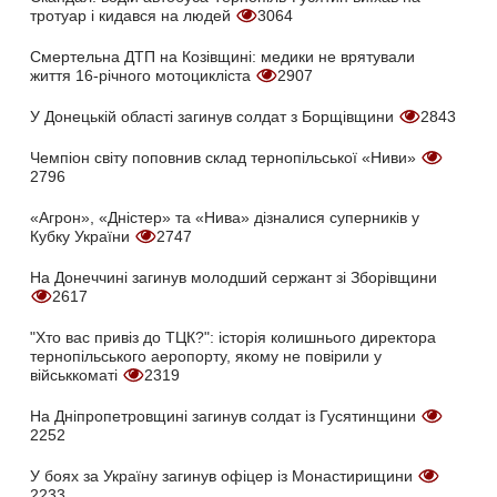
тротуар і кидався на людей
3064
Смертельна ДТП на Козівщині: медики не врятували
життя 16-річного мотоцикліста
2907
У Донецькій області загинув солдат з Борщівщини
2843
Чемпіон світу поповнив склад тернопільської «Ниви»
2796
«Агрон», «Дністер» та «Нива» дізналися суперників у
Кубку України
2747
На Донеччині загинув молодший сержант зі Зборівщини
2617
"Хто вас привіз до ТЦК?": історія колишнього директора
тернопільського аеропорту, якому не повірили у
військкоматі
2319
На Дніпропетровщині загинув солдат із Гусятинщини
2252
У боях за Україну загинув офіцер із Монастирищини
2233