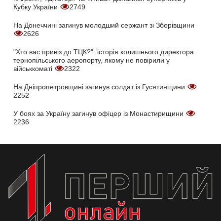
Кубку України
2749
На Донеччині загинув молодший сержант зі Зборівщини
2626
"Хто вас привіз до ТЦК?": історія колишнього директора
тернопільського аеропорту, якому не повірили у
військкоматі
2322
На Дніпропетровщині загинув солдат із Гусятинщини
2252
У боях за Україну загинув офіцер із Монастирищини
2236