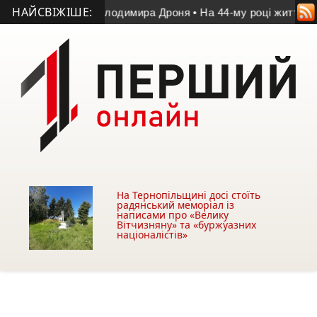
НАЙСВІЖІШЕ:
 матчі пам’яті Володимира Дроня
• На 44-му році життя поме
На Тернопільщині досі стоїть
радянський меморіал із
написами про «Велику
Вітчизняну» та «буржуазних
націоналістів»