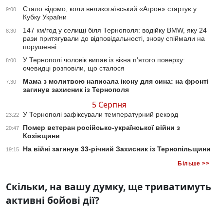
Стало відомо, коли великогаївський «Агрон» стартує у
9:00
Кубку України
147 км/год у селищі біля Тернополя: водійку BMW, яку 24
8:30
рази притягували до відповідальності, знову спіймали на
порушенні
У Тернополі чоловік випав із вікна п’ятого поверху:
8:00
очевидці розповіли, що сталося
Мама з молитвою написала ікону для сина: на фронті
7:30
загинув захисник із Тернополя
5 Серпня
У Тернополі зафіксували температурний рекорд
23:22
Помер ветеран російсько-української війни з
20:47
Козівщини
На війні загинув 33-річний Захисник із Тернопільщини
19:15
Більше >>
Скільки, на вашу думку, ще триватимуть
активні бойові дії?