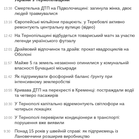
Смертельна ДТП на Підволочищині: загинула жінка, двоє
13:38
людей травмувалися
Європейські мільйони працюють: у Теребовлі активно
13:16
ремонтують центральну вулицю (відео)
На Тернопільщині відбудеться товариський матч за участю
12:42
легенди українського футзалу
Драйвовий відпочинок та драйв: прокат квадроциклів на
12:01
Оболоні
Майже 5 га земель незаконно опинилися у комунальній
11:57
власності Бучацької міськради
Як підтримувати фосфорний баланс ґрунту при
11:42
інтенсивному землеробстві
Кривава ДТП на перехресті в Кременці: постраждали водії
10:55
та четверо пасажирів
У Тернополі капітально відремонтують світлофори на
10:30
чотирьох локаціях
У Тернополі перевірили кондиціонери в транспорті:
10:00
порушення вже виявили
Понад 15 років у швейній справі: як підприємець із
9:30
Лановеччини розширив виробництво