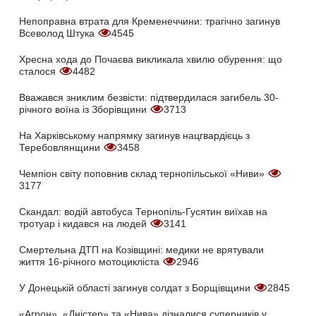
Непоправна втрата для Кременеччини: трагічно загинув
Всеволод Штука
4545
Хресна хода до Почаєва викликала хвилю обурення: що
сталося
4482
Вважався зниклим безвісти: підтвердилася загибель 30-
річного воїна із Зборівщини
3713
На Харківському напрямку загинув нацгвардієць з
Теребовлянщини
3458
Чемпіон світу поповнив склад тернопільської «Ниви»
3177
Скандал: водій автобуса Тернопіль-Гусятин виїхав на
тротуар і кидався на людей
3141
Смертельна ДТП на Козівщині: медики не врятували
життя 16-річного мотоцикліста
2946
У Донецькій області загинув солдат з Борщівщини
2845
«Агрон», «Дністер» та «Нива» дізналися суперників у