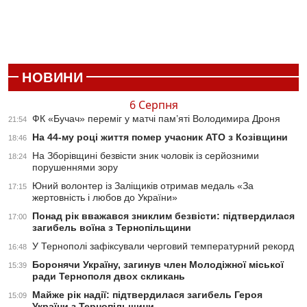
НОВИНИ
6 Серпня
ФК «Бучач» переміг у матчі пам’яті Володимира Дроня
21:54
На 44-му році життя помер учасник АТО з Козівщини
18:46
На Зборівщині безвісти зник чоловік із серйозними
18:24
порушеннями зору
Юний волонтер із Заліщиків отримав медаль «За
17:15
жертовність і любов до України»
Понад рік вважався зниклим безвісти: підтвердилася
17:00
загибель воїна з Тернопільщини
У Тернополі зафіксували черговий температурний рекорд
16:48
Боронячи Україну, загинув член Молодіжної міської
15:39
ради Тернополя двох скликань
Майже рік надії: підтвердилася загибель Героя
15:09
України з Тернопільщини