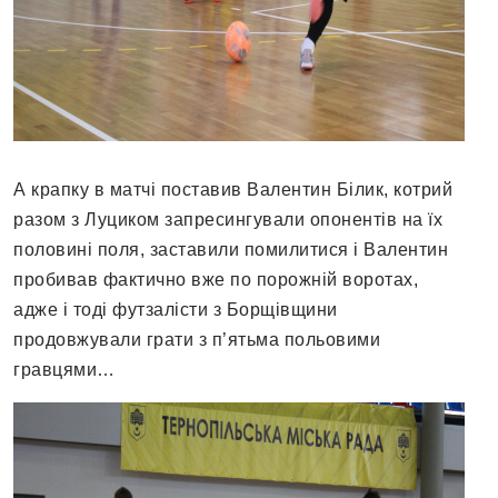
А крапку в матчі поставив Валентин Білик, котрий
разом з Луциком запресингували опонентів на їх
половині поля, заставили помилитися і Валентин
пробивав фактично вже по порожній воротах,
адже і тоді футзалісти з Борщівщини
продовжували грати з п’ятьма польовими
гравцями…