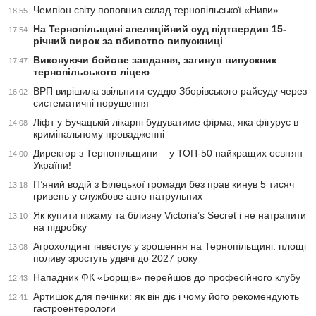
Чемпіон світу поповнив склад тернопільської «Ниви»
18:55
На Тернопільщині апеляційний суд підтвердив 15-
17:54
річний вирок за вбивство випускниці
Виконуючи бойове завдання, загинув випускник
17:47
тернопільського ліцею
ВРП вирішила звільнити суддю Зборівського райсуду через
16:02
систематичні порушення
Ліфт у Бучацькій лікарні будуватиме фірма, яка фігурує в
14:08
кримінальному провадженні
Директор з Тернопільщини – у ТОП-50 найкращих освітян
14:00
України!
П’яний водій з Білецької громади без прав кинув 5 тисяч
13:18
гривень у службове авто патрульних
Як купити піжаму та білизну Victoria’s Secret і не натрапити
13:10
на підробку
Агрохолдинг інвестує у зрошення на Тернопільщині: площі
13:08
поливу зростуть удвічі до 2027 року
Нападник ФК «Борщів» перейшов до професійного клубу
12:43
Артишок для печінки: як він діє і чому його рекомендують
12:41
гастроентерологи