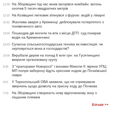
На Зборівщині під час жнив загорівся комбайн: вогонь
12:35
охопив 5 тисяч квадратних метрів
На Козівщині легковик зіткнувся з фурою: водій у лікарні
12:10
Жахлива аварія у Кременці: деблокували потерпілого з
11:42
понівеченого авто
Пошкодив дві могили та втік з місця ДТП: суд покарав
10:55
водія на Кременеччині
Сучасна сільськогосподарська техніка як інвестиція: чи
10:43
окуповується вона в господарстві?
Вирубали дерев на понад 6 млн грн: на Гусятинщині
10:00
викрили організовану групу
З “прапорами Новоросії” і іконами Миколи ІІ: віряни УПЦ
8:45
МП попри заборону йдуть хресним ходом до Почаївської
лаври
У Тернопільській ОВА заявили, що не отримували
8:07
звернень щодо дозволу на хресну ходу до Почаєва
На Зборівщині створюють нову відпочинкову зону з
7:43
піщаним пляжем
Більше >>