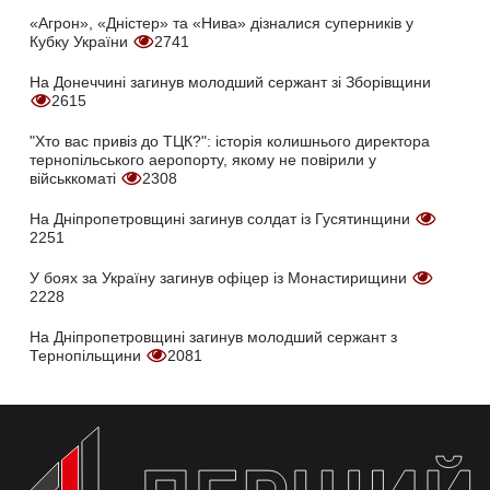
«Агрон», «Дністер» та «Нива» дізналися суперників у
Кубку України
2741
На Донеччині загинув молодший сержант зі Зборівщини
2615
"Хто вас привіз до ТЦК?": історія колишнього директора
тернопільського аеропорту, якому не повірили у
військкоматі
2308
На Дніпропетровщині загинув солдат із Гусятинщини
2251
У боях за Україну загинув офіцер із Монастирищини
2228
На Дніпропетровщині загинув молодший сержант з
Тернопільщини
2081