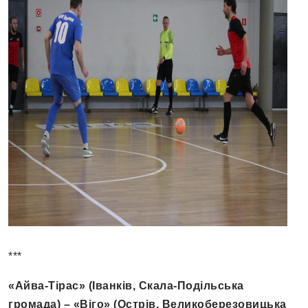
***
«Айва-Тірас» (Іванків, Скала-Подільська
громада) – «Віго» (Острів, Великоберезовицька