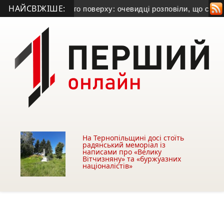
НАЙСВІЖІШЕ:
 п’ятого поверху: очевидці розповіли, що сталося
• Мама з мо
На Тернопільщині досі стоїть
радянський меморіал із
написами про «Велику
Вітчизняну» та «буржуазних
націоналістів»