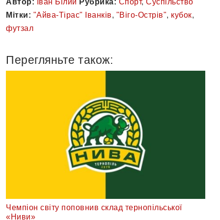
Автор:
Іван Білий
Рубрика:
Спорт
,
Суспільство
Мітки:
"Айва-Тірас" Іванків
,
"Віго-Острів"
,
кубок
,
футзал
Перегляньте також:
Чемпіон світу поповнив склад тернопільської
«Ниви»