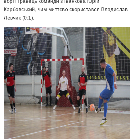
воріт гравець команди з Іванкова Юрій
Карбовський, чим миттєво скористався Владислав
Левчик (0:1).