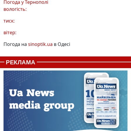
Погода у
Тернополі
вологість:
тиск:
вітер:
Погода на
sinoptik.ua
в Одесі
РЕКЛАМА