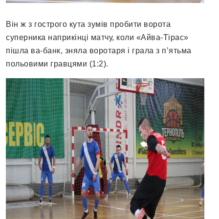
Він ж з гострого кута зумів пробити ворота
суперника наприкінці матчу, коли «Айва-Тірас»
пішла ва-банк, зняла воротаря і грала з п’ятьма
польовими гравцями (1:2).