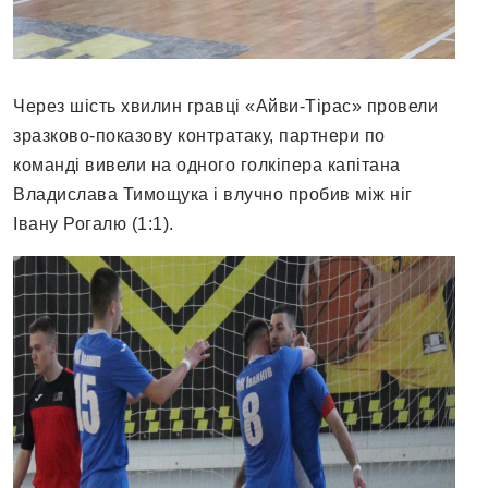
Через шість хвилин гравці «Айви-Тірас» провели
зразково-показову контратаку, партнери по
команді вивели на одного голкіпера капітана
Владислава Тимощука і влучно пробив між ніг
Івану Рогалю (1:1).