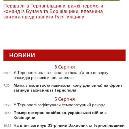
Перша ліга Тернопільщини: важкі перемоги
команд із Бучача та Борщівщини, впевнена
звитяга представника Гусятинщини
НОВИНИ
6 Серпня
У Тернополі чоловік випав із вікна п’ятого поверху:
8:00
очевидці розповіли, що сталося
Мама з молитвою написала ікону для сина: на фронті
7:30
загинув захисник із Тернополя
5 Серпня
У Тернополі зафіксували температурний рекорд
23:22
Помер ветеран російсько-української війни з
20:47
Козівщини
На війні загинув 33-річний Захисник із Тернопільщини
19:15