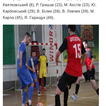
Квятковський (8), Р. Гришак (23), М. Костів (23), Ю.
Карбовський (29), В. Білик (38), В. Левчик (39), М.
Карпа (45), Я. Гаращук (46).