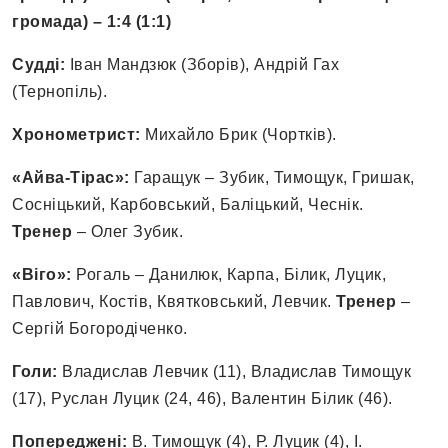
громада) – 1:4 (1:1)
Судді:
Іван Мандзюк (Зборів), Андрій Гах
(Тернопіль).
Хронометрист:
Михайло Брик (Чортків).
«Айва-Тірас»:
Гаращук – Зубик, Тимощук, Гришак,
Сосніцький, Карбовський, Баліцький, Чеснік.
Тренер
– Олег Зубик.
«Віго»:
Рогаль – Данилюк, Карпа, Білик, Луцик,
Павлович, Костів, Квятковський, Левчик.
Тренер
–
Сергій Богородіченко.
Голи:
Владислав Левчик (11), Владислав Тимощук
(17), Руслан Луцик (24, 46), Валентин Білик (46).
Попереджені:
В. Тимощук (4), Р. Луцик (4), І.