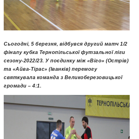
Сьогодні, 5 березня, відбувся другий матч 1/2
фіналу кубка Тернопільської футзальної ліги
сезону-2022/23. У поєдинку між «Віго» (Острів)
та «Айва-Тірас» (Іванків) перемогу
святкувала команда з Великоберезовицької
громади – 4:1.