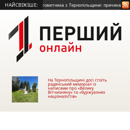
НАЙСВІЖІШЕ:
-річного гранатометника з Тернопільщини: причина смерті – г
На Тернопільщині досі стоїть
радянський меморіал із
написами про «Велику
Вітчизняну» та «буржуазних
націоналістів»