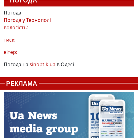
ПОГОДА
Погода
Погода у
Тернополі
вологість:
тиск:
вітер:
Погода на
sinoptik.ua
в Одесі
РЕКЛАМА