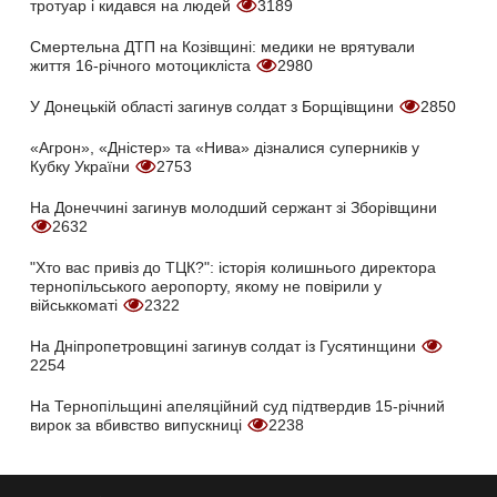
тротуар і кидався на людей
3189
Смертельна ДТП на Козівщині: медики не врятували
життя 16-річного мотоцикліста
2980
У Донецькій області загинув солдат з Борщівщини
2850
«Агрон», «Дністер» та «Нива» дізналися суперників у
Кубку України
2753
На Донеччині загинув молодший сержант зі Зборівщини
2632
"Хто вас привіз до ТЦК?": історія колишнього директора
тернопільського аеропорту, якому не повірили у
військкоматі
2322
На Дніпропетровщині загинув солдат із Гусятинщини
2254
На Тернопільщині апеляційний суд підтвердив 15-річний
вирок за вбивство випускниці
2238