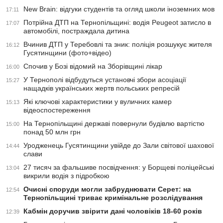
New Brain: відгуки студентів та огляд школи іноземних мов
17:11
Потрійна ДТП на Тернопільщині: водія Peugeot затисло в
17:07
автомобілі, постраждала дитина
Вчинив ДТП у Теребовлі та зник: поліція розшукує жителя
16:12
Гусятинщини (фото+відео)
Спочив у Бозі відомий на Зборівщині лікар
16:00
У Тернополі відбудуться установчі збори асоціації
15:27
нащадків українських жертв польських репресій
Які ключові характеристики у вуличних камер
15:13
відеоспостереження
На Тернопільщині державі повернули будівлю вартістю
15:00
понад 50 млн грн
Уродженець Гусятинщини увійде до Зали світової шахової
14:44
слави
27 тисяч за фальшиве посвідчення: у Борщеві поліцейські
13:04
викрили водія з підробкою
Очисні споруди могли забруднювати Серет: на
12:54
Тернопільщині триває кримінальне розслідування
Кабмін доручив звірити дані чоловіків 18-60 років
12:39