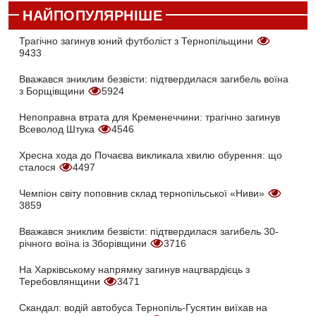
НАЙПОПУЛЯРНІШЕ
Трагічно загинув юний футболіст з Тернопільщини
9433
Вважався зниклим безвісти: підтвердилася загибель воїна
з Борщівщини
5924
Непоправна втрата для Кременеччини: трагічно загинув
Всеволод Штука
4546
Хресна хода до Почаєва викликала хвилю обурення: що
сталося
4497
Чемпіон світу поповнив склад тернопільської «Ниви»
3859
Вважався зниклим безвісти: підтвердилася загибель 30-
річного воїна із Зборівщини
3716
На Харківському напрямку загинув нацгвардієць з
Теребовлянщини
3471
Скандал: водій автобуса Тернопіль-Гусятин виїхав на