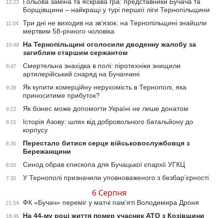
Гольова заміна та яскрава гра: представники Бучача та
12:23
Борщівщини – найкращі у турі першої ліги Тернопільщини
Три дні не виходив на зв’язок: на Тернопільщині знайшли
11:04
мертвим 58-річного чоловіка
На Тернопільщині оголосили дводенну жалобу за
10:48
загиблим старшим сержантом
Смертельна знахідка в полі: піротехніки знищили
9:47
артилерійський снаряд на Бучаччині
Як купити комерційну нерухомість в Тернополі, яка
9:28
приноситиме прибуток?
Як бізнес може допомогти Україні не лише донатом
9:22
Історія Азову: шлях від добровольчого батальйону до
9:15
корпусу
Перестало битися серце військовослужбовця з
8:30
Бережанщини
Синод обрав єпископа для Бучацької єпархії УГКЦ
8:00
У Тернополі призначили уповноваженого з безбар’єрності
7:30
6 Серпня
ФК «Бучач» переміг у матчі пам’яті Володимира Дроня
21:54
На 44-му році життя помер учасник АТО з Козівщини
18:46