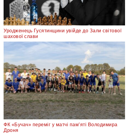
Уродженець Гусятинщини увійде до Зали світової
шахової слави
ФК «Бучач» переміг у матчі пам’яті Володимира
Дроня