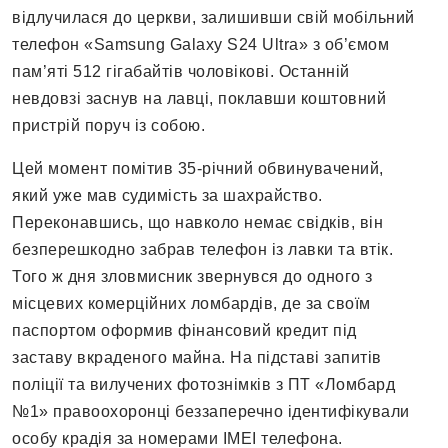
відлучилася до церкви, залишивши свій мобільний
телефон «Samsung Galaxy S24 Ultra» з об’ємом
пам’яті 512 гігабайтів чоловікові. Останній
невдовзі заснув на лавці, поклавши коштовний
пристрій поруч із собою.
Цей момент помітив 35-річний обвинувачений,
який уже мав судимість за шахрайство.
Переконавшись, що навколо немає свідків, він
безперешкодно забрав телефон із лавки та втік.
Того ж дня зловмисник звернувся до одного з
місцевих комерційних ломбардів, де за своїм
паспортом оформив фінансовий кредит під
заставу вкраденого майна. На підставі запитів
поліції та вилучених фотознімків з ПТ «Ломбард
№1» правоохоронці беззаперечно ідентифікували
особу крадія за номерами IMEI телефона.