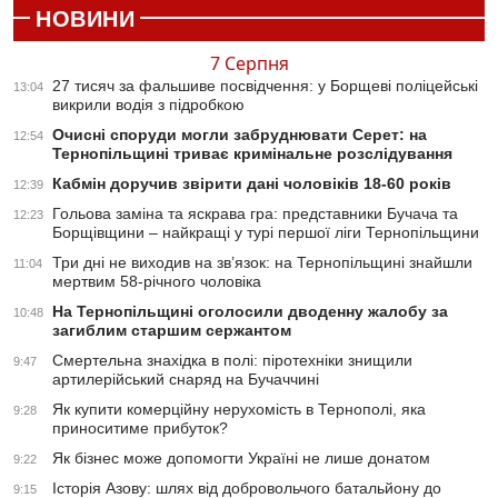
НОВИНИ
7 Серпня
27 тисяч за фальшиве посвідчення: у Борщеві поліцейські
13:04
викрили водія з підробкою
Очисні споруди могли забруднювати Серет: на
12:54
Тернопільщині триває кримінальне розслідування
Кабмін доручив звірити дані чоловіків 18-60 років
12:39
Гольова заміна та яскрава гра: представники Бучача та
12:23
Борщівщини – найкращі у турі першої ліги Тернопільщини
Три дні не виходив на зв’язок: на Тернопільщині знайшли
11:04
мертвим 58-річного чоловіка
На Тернопільщині оголосили дводенну жалобу за
10:48
загиблим старшим сержантом
Смертельна знахідка в полі: піротехніки знищили
9:47
артилерійський снаряд на Бучаччині
Як купити комерційну нерухомість в Тернополі, яка
9:28
приноситиме прибуток?
Як бізнес може допомогти Україні не лише донатом
9:22
Історія Азову: шлях від добровольчого батальйону до
9:15