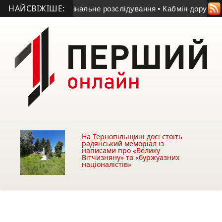
НАЙСВІЖІШЕ:
і триває кримінальне розслідування
• Кабмін доручив звірити
На Тернопільщині досі стоїть
радянський меморіал із
написами про «Велику
Вітчизняну» та «буржуазних
націоналістів»