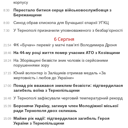
корпусу
Перестало битися серце військовослужбовця з
8:30
Бережанщини
Синод обрав єпископа для Бучацької єпархії УГКЦ
8:00
У Тернополі призначили уповноваженого з безбар’єрності
7:30
6 Серпня
ФК «Бучач» переміг у матчі пам’яті Володимира Дроня
21:54
На 44-му році життя помер учасник АТО з Козівщини
18:46
На Зборівщині безвісти зник чоловік із серйозними
18:24
порушеннями зору
Юний волонтер із Заліщиків отримав медаль «За
17:15
жертовність і любов до України»
Понад рік вважався зниклим безвісти: підтвердилася
17:00
загибель воїна з Тернопільщини
У Тернополі зафіксували черговий температурний рекорд
16:48
Боронячи Україну, загинув член Молодіжної міської
15:39
ради Тернополя двох скликань
Майже рік надії: підтвердилася загибель Героя
15:09
України з Тернопільщини