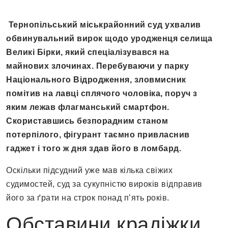
Тернопільський міськрайонний суд ухвалив
обвинувальний вирок щодо уродженця селища
Великі Бірки, який спеціалізувався на
майнових злочинах. Перебуваючи у парку
Національного Відродження, зловмисник
помітив на лавці сплячого чоловіка, поруч з
яким лежав флагманський смартфон.
Скориставшись безпорадним станом
потерпілого, фігурант таємно привласнив
гаджет і того ж дня здав його в ломбард.
Оскільки підсудний уже мав кілька свіжих
судимостей, суд за сукупністю вироків відправив
його за ґрати на строк понад п’ять років.
Обставини крадіжки