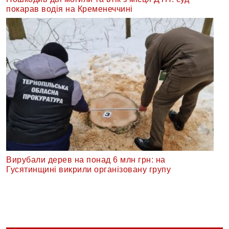
покарав водія на Кременеччині
Вирубали дерев на понад 6 млн грн: на
Гусятинщині викрили організовану групу