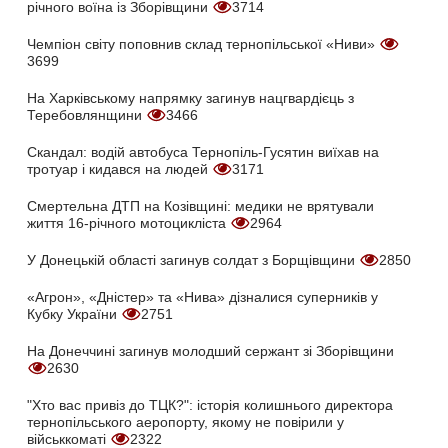
річного воїна із Зборівщини
3714
Чемпіон світу поповнив склад тернопільської «Ниви»
3699
На Харківському напрямку загинув нацгвардієць з
Теребовлянщини
3466
Скандал: водій автобуса Тернопіль-Гусятин виїхав на
тротуар і кидався на людей
3171
Смертельна ДТП на Козівщині: медики не врятували
життя 16-річного мотоцикліста
2964
У Донецькій області загинув солдат з Борщівщини
2850
«Агрон», «Дністер» та «Нива» дізналися суперників у
Кубку України
2751
На Донеччині загинув молодший сержант зі Зборівщини
2630
"Хто вас привіз до ТЦК?": історія колишнього директора
тернопільського аеропорту, якому не повірили у
військкоматі
2322