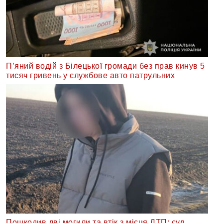
П’яний водій з Білецької громади без прав кинув 5
тисяч гривень у службове авто патрульних
Пошкодив дві могили та втік з місця ДТП: суд