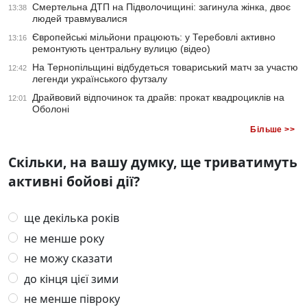
Смертельна ДТП на Підволочищині: загинула жінка, двоє
13:38
людей травмувалися
Європейські мільйони працюють: у Теребовлі активно
13:16
ремонтують центральну вулицю (відео)
На Тернопільщині відбудеться товариський матч за участю
12:42
легенди українського футзалу
Драйвовий відпочинок та драйв: прокат квадроциклів на
12:01
Оболоні
Більше >>
Скільки, на вашу думку, ще триватимуть
активні бойові дії?
ще декілька років
не менше року
не можу сказати
до кінця цієї зими
не менше півроку