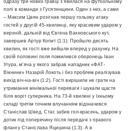
одразу три нових гравці з’явилася на футбольному
полі в команди з Гусятинщини. Один з них, а саме
– Максим Цвян розігнав першу гольову атаку
гостей у другій 45-хвилинці, яку красивим ударом у
верхній, дальній від Євгена Вахновського кут,
завершив Артур Копит (1:1). Пройшло десять
хвилин, як гості вже вийшли вперед у рахунку. На
своїй половині поля помилився оборонець Іван
Угура, м’яча у якого забрав нападник «ФАТ-
Вікнини» Назарій Локоть і без проблем реалізував
вихід віч-на-віч (1:2). Гості вирішили не грати на
утримання мінімальної переваги і шукали щастя
біля воріт суперника. На 73-й хвилині у їхньому
складі третім точним влучанням відзначився
Станіслав Швед. Стас забив гол-красень, ударом у
дотик під поперечину після передачі з правого
флангу Станіслава Яцишина (1:3). А в