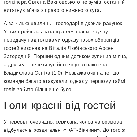
голкіпера Євгена Вахновського не зумів, останній
витягнув м’яча з правого нижнього кута.
А за кілька хвилин…. господарі відкрили рахунок.
У них пройшла атака правим краєм, зручну
передачу над головами одразу трьох оборонців
гостей виконав на Віталія Любінського Арсен
Загородній. Перший одним дотиком зупинив м’яча,
а другим – перекинув його через голкіпера
Владислава Осніка (1:0). Незважаючи на те, що
команди багато атакували, однак у першому таймі
голів забито більше не було.
Голи-красні від гостей
У перерві, очевидно, серйозна чоловіча розмова
відбулася в роздягальні «ФАТ-Вікнини». До того ж