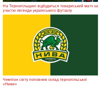
На Тернопільщині відбудеться товариський матч за
участю легенди українського футзалу
Чемпіон світу поповнив склад тернопільської
«Ниви»