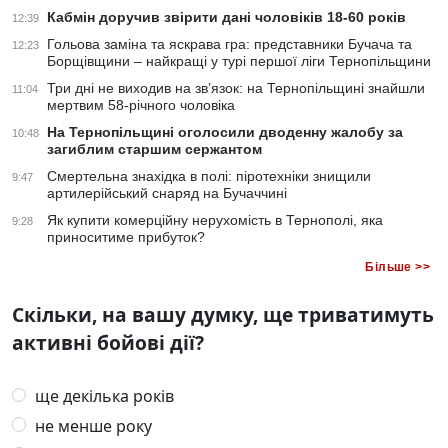
Кабмін доручив звірити дані чоловіків 18-60 років
12:39
Гольова заміна та яскрава гра: представники Бучача та
12:23
Борщівщини – найкращі у турі першої ліги Тернопільщини
Три дні не виходив на зв’язок: на Тернопільщині знайшли
11:04
мертвим 58-річного чоловіка
На Тернопільщині оголосили дводенну жалобу за
10:48
загиблим старшим сержантом
Смертельна знахідка в полі: піротехніки знищили
9:47
артилерійський снаряд на Бучаччині
Як купити комерційну нерухомість в Тернополі, яка
9:28
приноситиме прибуток?
Більше >>
Скільки, на вашу думку, ще триватимуть
активні бойові дії?
ще декілька років
не менше року