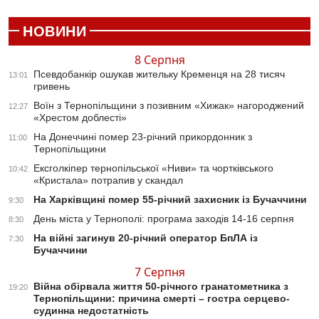
НОВИНИ
8 Серпня
Псевдобанкір ошукав жительку Кременця на 28 тисяч
13:01
гривень
Воїн з Тернопільщини з позивним «Хижак» нагороджений
12:27
«Хрестом доблесті»
На Донеччині помер 23-річний прикордонник з
11:00
Тернопільщини
Ексголкіпер тернопільської «Ниви» та чортківського
10:42
«Кристала» потрапив у скандал
На Харківщині помер 55-річний захисник із Бучаччини
9:30
День міста у Тернополі: програма заходів 14-16 серпня
8:30
На війні загинув 20-річний оператор БпЛА із
7:30
Бучаччини
7 Серпня
Війна обірвала життя 50-річного гранатометника з
19:20
Тернопільщини: причина смерті – гостра серцево-
судинна недостатність