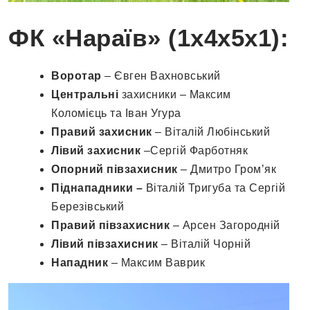
ФК «Нараїв» (1х4х5х1):
Воротар
– Євген Вахновський
Центральні
захисники – Максим
Коломієць та Іван Угура
Правий захисник
– Віталій Любінський
Лівий захисник
–Сергій Фарботняк
Опорний півзахисник
– Дмитро Гром’як
Піднападники –
Віталій Тригуба та Сергій
Березівський
Правий півзахисник
– Арсен Загородній
Лівий півзахисник
– Віталій Чорній
Нападник
– Максим Ваврик