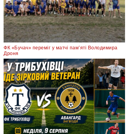
ФК «Бучач» переміг у матчі пам’яті Володимира
Дроня