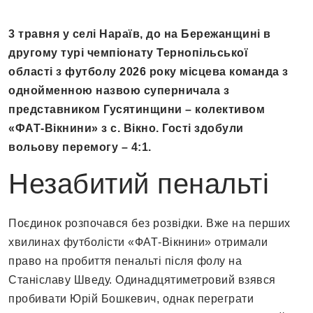
3 травня у селі Нараїв, до на Бережанщині в
другому турі чемпіонату Тернопільської
області з футболу 2026 року місцева команда з
однойменною назвою суперничала з
представником Гусятинщини – колективом
«ФАТ-Вікнини» з с. Вікно. Гості здобули
вольову перемогу – 4:1.
Незабитий пенальті
Поєдинок розпочався без розвідки. Вже на перших
хвилинах футболісти «ФАТ-Вікнини» отримали
право на пробиття пенальті після фолу на
Станіславу Шведу. Одинадцятиметровий взявся
пробивати Юрій Бошкевич, однак переграти