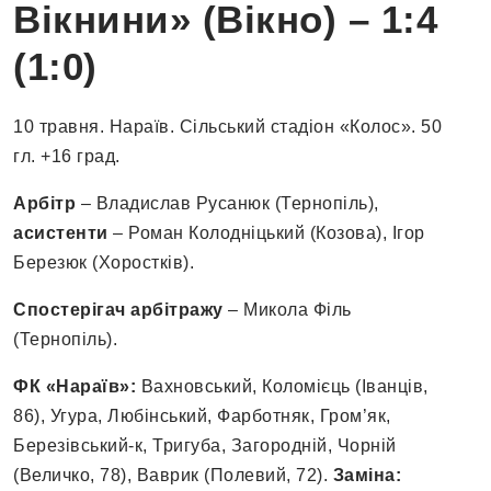
Вікнини» (Вікно) – 1:4
(1:0)
10 травня. Нараїв. Сільський стадіон «Колос». 50
гл. +16 град.
Арбітр
– Владислав Русанюк (Тернопіль),
асистенти
– Роман Колодніцький (Козова), Ігор
Березюк (Хоростків).
Спостерігач арбітражу
– Микола Філь
(Тернопіль).
ФК «Нараїв»:
Вахновський, Коломієць (Іванців,
86), Угура, Любінський, Фарботняк, Гром’як,
Березівський-к, Тригуба, Загородній, Чорній
(Величко, 78), Ваврик (Полевий, 72).
Заміна: