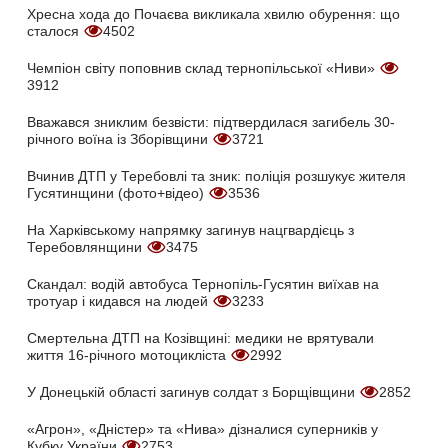
Хресна хода до Почаєва викликала хвилю обурення: що
сталося
4502
Чемпіон світу поповнив склад тернопільської «Ниви»
3912
Вважався зниклим безвісти: підтвердилася загибель 30-
річного воїна із Зборівщини
3721
Вчинив ДТП у Теребовлі та зник: поліція розшукує жителя
Гусятинщини (фото+відео)
3536
На Харківському напрямку загинув нацгвардієць з
Теребовлянщини
3475
Скандал: водій автобуса Тернопіль-Гусятин виїхав на
тротуар і кидався на людей
3233
Смертельна ДТП на Козівщині: медики не врятували
життя 16-річного мотоцикліста
2992
У Донецькій області загинув солдат з Борщівщини
2852
«Агрон», «Дністер» та «Нива» дізналися суперників у
Кубку України
2753