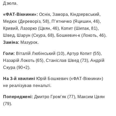
Дзюла.
«ФАТ-Вікнини»:
Оснік, Замора, Кіндзервський,
Медюх (Дереворіз, 58), П’ятничко (Яцишин, 46),
Кривий, Лазорко (Цвян, 46), Копит (Шипак, 81),
Швед, Шарун (Скура, 68), Бошкевич-к (Локоть, 46).
Заміна:
Мазурок.
Голи:
Віталій Любінський (10), Артур Копит (55),
Назарій Локоть (65), Станіслав Швед (73), Андрій
Скура (90+2).
На 3-й хвилині
Юрій Бошкевич («ФАТ-Вікнини»)
не реалізував пенальті.
Попереджені:
Дмитро Гром’як (77), Максим Цвян
(79).