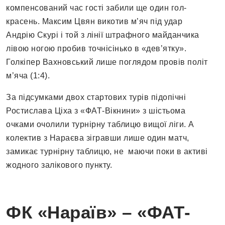
компенсований час гості забили ще один гол-
красень. Максим Цвян викотив м’яч під удар
Андрію Скурі і той з лінії штрафного майданчика
лівою ногою пробив точнісінько в «дев’ятку».
Голкіпер Вахновський лише поглядом провів політ
м’яча (1:4).
За підсумками двох стартових турів підопічні
Ростислава Ціха з «ФАТ-Вікнини» з шістьома
очками очолили турнірну таблицю вищої ліги. А
колектив з Нараєва зігравши лише один матч,
замикає турнірну таблицю, не маючи поки в активі
жодного залікового пункту.
ФК «Нараїв» – «ФАТ-