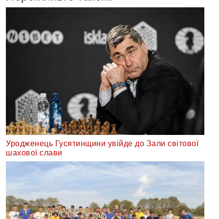
Уродженець Гусятинщини увійде до Зали світової
шахової слави