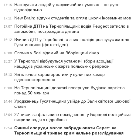
Нагодувати людей у надзвичайних умовах – це дуже
17:15
відповідально
New Brain: відгуки студентів та огляд школи іноземних мов
17:11
Потрійна ДТП на Тернопільщині: водія Peugeot затисло в
17:07
автомобілі, постраждала дитина
Вчинив ДТП у Теребовлі та зник: поліція розшукує жителя
16:12
Гусятинщини (фото+відео)
Спочив у Бозі відомий на Зборівщині лікар
16:00
У Тернополі відбудуться установчі збори асоціації
15:27
нащадків українських жертв польських репресій
Які ключові характеристики у вуличних камер
15:13
відеоспостереження
На Тернопільщині державі повернули будівлю вартістю
15:00
понад 50 млн грн
Уродженець Гусятинщини увійде до Зали світової шахової
14:44
слави
27 тисяч за фальшиве посвідчення: у Борщеві поліцейські
13:04
викрили водія з підробкою
Очисні споруди могли забруднювати Серет: на
12:54
Тернопільщині триває кримінальне розслідування