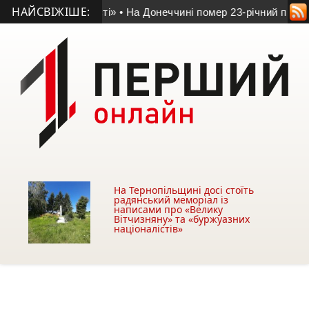
НАЙСВІЖІШЕ:
том доблесті»
• На Донеччині помер 23-річний прикордонник
На Тернопільщині досі стоїть
радянський меморіал із
написами про «Велику
Вітчизняну» та «буржуазних
націоналістів»