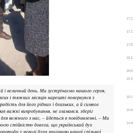
17:1
17:1
17:0
16:1
16:0
15:2
ий і величний день. Ми зустрічаємо нашого героя,
овгих і тяжких місяців нарешті повернувся з
15:1
адість для його рідних і близьких, а й символ
в важкі випробування, не зламався, зберіг
15:0
 для кожного з нас, – йдеться в повідомленні, – Ми
14:4
своєю стійкістю довела, що український дух
ротьби у неволі була хвилиною нашої спільної