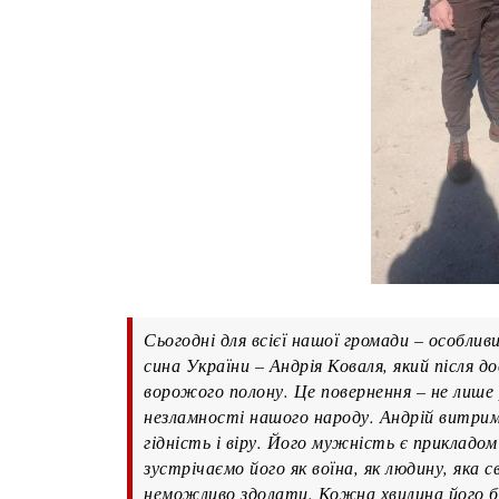
Сьогодні для всієї нашої громади – особлив
сина України – Андрія Коваля, який після д
ворожого полону. Це повернення – не лише р
незламності нашого народу. Андрій витрима
гідність і віру. Його мужність є прикладом
зустрічаємо його як воїна, як людину, яка 
неможливо здолати. Кожна хвилина його бо