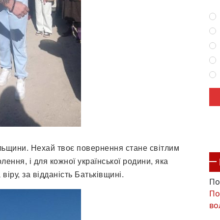
пільщини. Нехай твоє повернення стане світлим
олення, і для кожної української родини, яка
 віру, за відданість Батьківщині.
По
По
во