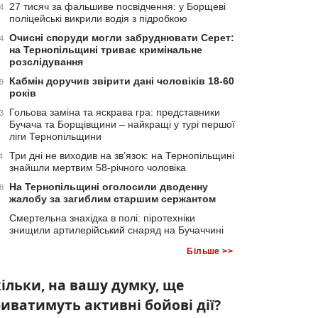
27 тисяч за фальшиве посвідчення: у Борщеві
4
поліцейські викрили водія з підробкою
Очисні споруди могли забруднювати Серет:
4
на Тернопільщині триває кримінальне
розслідування
Кабмін доручив звірити дані чоловіків 18-60
9
років
Гольова заміна та яскрава гра: представники
3
Бучача та Борщівщини – найкращі у турі першої
ліги Тернопільщини
Три дні не виходив на зв’язок: на Тернопільщині
4
знайшли мертвим 58-річного чоловіка
На Тернопільщині оголосили дводенну
8
жалобу за загиблим старшим сержантом
Смертельна знахідка в полі: піротехніки
знищили артилерійський снаряд на Бучаччині
Більше >>
ільки, на вашу думку, ще
иватимуть активні бойові дії?