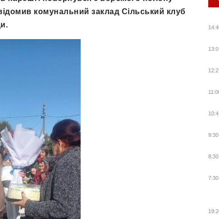
відомив комунальний заклад Сільський клуб
и.
14:4
13:0
12:2
11:0
10:4
9:30
8:30
7:30
19:2