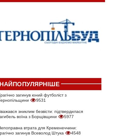
НАЙПОПУЛЯРНІШЕ
рагічно загинув юний футболіст з
Тернопільщини
9531
Вважався зниклим безвісти: підтвердилася
загибель воїна з Борщівщини
5977
Непоправна втрата для Кременеччини:
трагічно загинув Всеволод Штука
4548