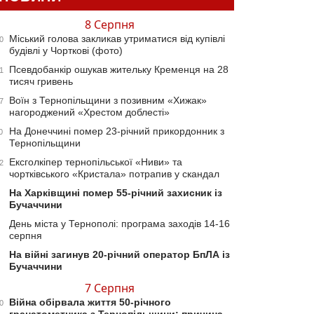
8 Серпня
Міський голова закликав утриматися від купівлі
0
будівлі у Чорткові (фото)
Псевдобанкір ошукав жительку Кременця на 28
1
тисяч гривень
Воїн з Тернопільщини з позивним «Хижак»
7
нагороджений «Хрестом доблесті»
На Донеччині помер 23-річний прикордонник з
0
Тернопільщини
Ексголкіпер тернопільської «Ниви» та
2
чортківського «Кристала» потрапив у скандал
На Харківщині помер 55-річний захисник із
Бучаччини
День міста у Тернополі: програма заходів 14-16
серпня
На війні загинув 20-річний оператор БпЛА із
Бучаччини
7 Серпня
Війна обірвала життя 50-річного
0