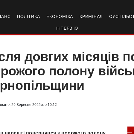
НАНС
ПОЛІТИКА
ЕКОНОМІКА
КРИМІНАЛ
СУСПІЛЬС
ІНТЕРВ’Ю
сля довгих місяців п
рожого полону війсь
ернопільщини
овано: 29 Вересня 2025р. о 10:12
ців нарешті повернувся з ворожого полону