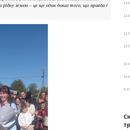
13:0
а рідну землю – це ще один доказ того, що правда і
12:5
12:3
12:2
11:0
10:4
9:47
Ск
тр