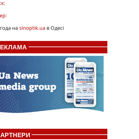
ск:
ер:
года на
sinoptik.ua
в Одесі
РЕКЛАМА
АРТНЕРИ