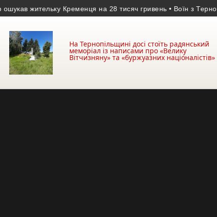
в жительку Кременця на 28 тисяч гривень
• Воїн з Тернопільщи
На Тернопільщині досі стоїть радянський
меморіал із написами про «Велику
Вітчизняну» та «буржуазних націоналістів»