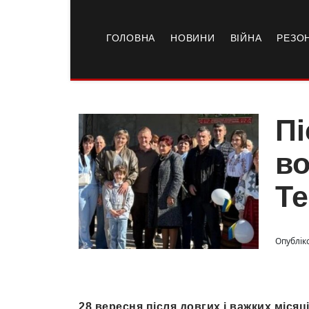
ГОЛОВНА
НОВИНИ
ВІЙНА
РЕЗО
Пі
во
Т
Опублік
28
вересня після довгих і важких міся