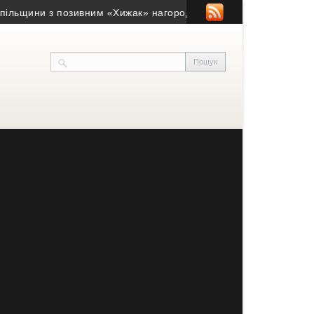
ни з позивним «Хижак» нагороджений «Хрестом доблесті»
• На 