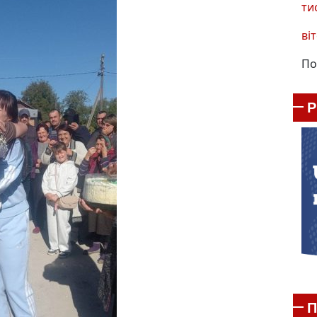
ти
віт
По
П