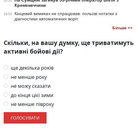
На Сумщині загинув 53-річний оператор БпЛА з
20:31
Кременеччини
Кінцевий вимикач не спрацював: польові нотатки з
19:51
діагностики автоматичних воріт
Більше >>
Скільки, на вашу думку, ще триватимуть
активні бойові дії?
ще декілька років
не менше року
не можу сказати
до кінця цієї зими
не менше півроку