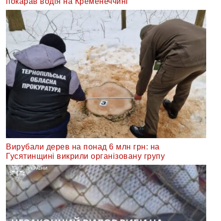
покарав водія на Кременеччині
Вирубали дерев на понад 6 млн грн: на
Гусятинщині викрили організовану групу