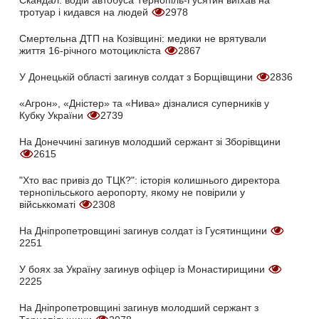
Скандал: водій автобуса Тернопіль-Гусятин виїхав на
тротуар і кидався на людей
2978
Смертельна ДТП на Козівщині: медики не врятували
життя 16-річного мотоцикліста
2867
У Донецькій області загинув солдат з Борщівщини
2836
«Агрон», «Дністер» та «Нива» дізналися суперників у
Кубку України
2739
На Донеччині загинув молодший сержант зі Зборівщини
2615
"Хто вас привіз до ТЦК?": історія колишнього директора
тернопільського аеропорту, якому не повірили у
військкоматі
2308
На Дніпропетровщині загинув солдат із Гусятинщини
2251
У боях за Україну загинув офіцер із Монастирищини
2225
На Дніпропетровщині загинув молодший сержант з