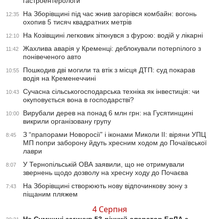
гастроентерологи
На Зборівщині під час жнив загорівся комбайн: вогонь
12:35
охопив 5 тисяч квадратних метрів
На Козівщині легковик зіткнувся з фурою: водій у лікарні
12:10
Жахлива аварія у Кременці: деблокували потерпілого з
11:42
понівеченого авто
Пошкодив дві могили та втік з місця ДТП: суд покарав
10:55
водія на Кременеччині
Сучасна сільськогосподарська техніка як інвестиція: чи
10:43
окуповується вона в господарстві?
Вирубали дерев на понад 6 млн грн: на Гусятинщині
10:00
викрили організовану групу
З “прапорами Новоросії” і іконами Миколи ІІ: віряни УПЦ
8:45
МП попри заборону йдуть хресним ходом до Почаївської
лаври
У Тернопільській ОВА заявили, що не отримували
8:07
звернень щодо дозволу на хресну ходу до Почаєва
На Зборівщині створюють нову відпочинкову зону з
7:43
піщаним пляжем
4 Серпня