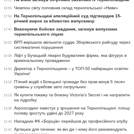
19:15
Чемпіон світу поповнив склад тернопільської «Ниви»
18:55
На Тернопільщині апеляційний суд підтвердив 15-
17:54
річний вирок за вбивство випускниці
Виконуючи бойове завдання, загинув випускник
17:47
тернопільського ліцею
ВРП вирішила звільнити суддю Зборівського райсуду через
16:02
систематичні порушення
Ліфт у Бучацькій лікарні будуватиме фірма, яка фігурує в
14:08
кримінальному провадженні
Директор з Тернопільщини – у ТОП-50 найкращих освітян
14:00
України!
П’яний водій з Білецької громади без прав кинув 5 тисяч
13:18
гривень у службове авто патрульних
Як купити піжаму та білизну Victoria’s Secret і не натрапити
13:10
на підробку
Агрохолдинг інвестує у зрошення на Тернопільщині: площі
13:08
поливу зростуть удвічі до 2027 року
Нападник ФК «Борщів» перейшов до професійного клубу
12:43
Артишок для печінки: як він діє і чому його рекомендують
12:41