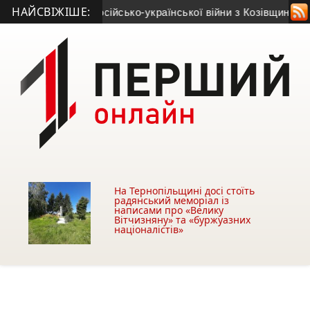
НАЙСВІЖІШЕ:
омер ветеран російсько-української війни з Козівщини
• На ві
На Тернопільщині досі стоїть
радянський меморіал із
написами про «Велику
Вітчизняну» та «буржуазних
націоналістів»