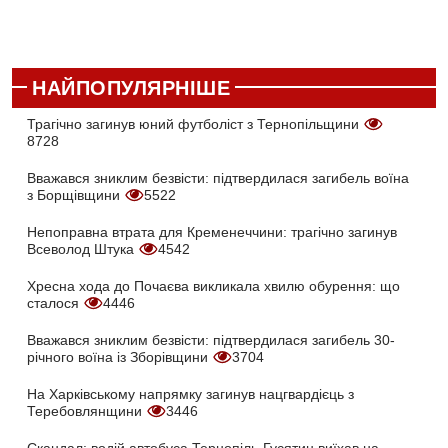
НАЙПОПУЛЯРНІШЕ
Трагічно загинув юний футболіст з Тернопільщини
8728
Вважався зниклим безвісти: підтвердилася загибель воїна
з Борщівщини
5522
Непоправна втрата для Кременеччини: трагічно загинув
Всеволод Штука
4542
Хресна хода до Почаєва викликала хвилю обурення: що
сталося
4446
Вважався зниклим безвісти: підтвердилася загибель 30-
річного воїна із Зборівщини
3704
На Харківському напрямку загинув нацгвардієць з
Теребовлянщини
3446