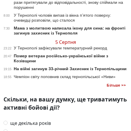
рази притягували до відповідальності, знову спіймали на
порушенні
У Тернополі чоловік випав із вікна п’ятого поверху:
8:00
очевидці розповіли, що сталося
Мама з молитвою написала ікону для сина: на фронті
7:30
загинув захисник із Тернополя
5 Серпня
У Тернополі зафіксували температурний рекорд
23:22
Помер ветеран російсько-української війни з
20:47
Козівщини
На війні загинув 33-річний Захисник із Тернопільщини
19:15
Чемпіон світу поповнив склад тернопільської «Ниви»
18:55
Більше >>
Скільки, на вашу думку, ще триватимуть
активні бойові дії?
ще декілька років