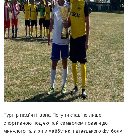
Турнір пам’яті Івана Потупи став не лише
спортивною подією, а й символом поваги до
минулого та віри у майбутнє підгаєцького футболу.