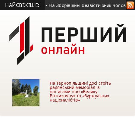
НАЙСВІЖІШЕ:
Козівщини
• На Зборівщині безвісти зник чоловік із серйозни
На Тернопільщині досі стоїть
радянський меморіал із
написами про «Велику
Вітчизняну» та «буржуазних
націоналістів»