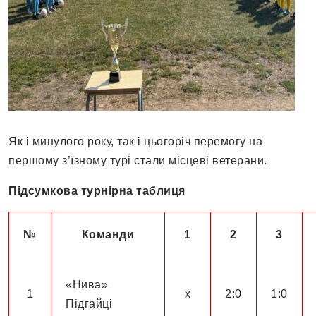
Як і минулого року, так і цьогоріч перемогу на
першому з’їзному турі стали місцеві ветерани.
Підсумкова турнірна таблиця
№
Команди
1
2
3
«Нива»
1
х
2:0
1:0
Підгайці