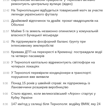
13:16
ремонтують центральну вулицю (відео)
На Тернопільщині відбудеться товариський матч за участю
12:42
легенди українського футзалу
Драйвовий відпочинок та драйв: прокат квадроциклів на
12:01
Оболоні
Майже 5 га земель незаконно опинилися у комунальній
11:57
власності Бучацької міськради
Як підтримувати фосфорний баланс ґрунту при
11:42
інтенсивному землеробстві
Кривава ДТП на перехресті в Кременці: постраждали водії
10:55
та четверо пасажирів
У Тернополі капітально відремонтують світлофори на
10:30
чотирьох локаціях
У Тернополі перевірили кондиціонери в транспорті:
10:00
порушення вже виявили
Понад 15 років у швейній справі: як підприємець із
9:30
Лановеччини розширив виробництво
Стало відомо, коли великогаївський «Агрон» стартує у
9:00
Кубку України
147 км/год у селищі біля Тернополя: водійку BMW, яку 24
8:30