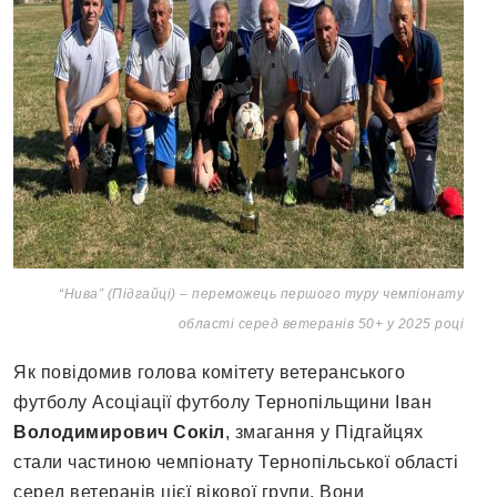
“Нива” (Підгайці) – переможець першого туру чемпіонату
області серед ветеранів 50+ у 2025 році
Як повідомив голова комітету ветеранського
футболу Асоціації футболу Тернопільщини Іван
Володимирович Сокіл
, змагання у Підгайцях
стали частиною чемпіонату Тернопільської області
серед ветеранів цієї вікової групи. Вони