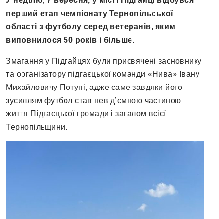
У неділю, 7 вересня, у місті Підгайці відбувся
перший етап чемпіонату Тернопільської
області з футболу серед ветеранів, яким
виповнилося 50 років і більше.
Змагання у Підгайцях були присвячені засновнику
та організатору підгаєцької команди «Нива» Івану
Михайловичу Потупі, адже саме завдяки його
зусиллям футбол став невід’ємною частиною
життя Підгаєцької громади і загалом всієї
Тернопільщини.