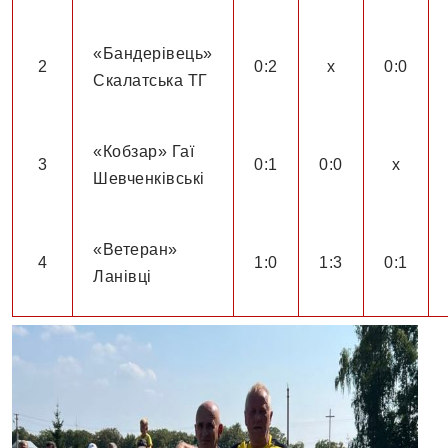
«Бандерівець»
2
0:2
х
0:0
Скалатська ТГ
«Кобзар» Гаї
3
0:1
0:0
х
Шевченківські
«Ветеран»
4
1:0
1:3
0:1
Ланівці