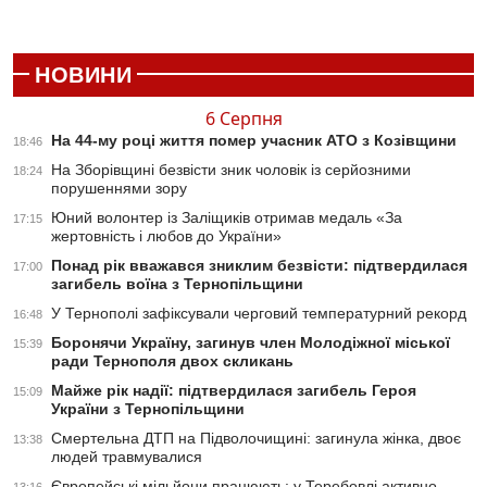
НОВИНИ
6 Серпня
На 44-му році життя помер учасник АТО з Козівщини
18:46
На Зборівщині безвісти зник чоловік із серйозними
18:24
порушеннями зору
Юний волонтер із Заліщиків отримав медаль «За
17:15
жертовність і любов до України»
Понад рік вважався зниклим безвісти: підтвердилася
17:00
загибель воїна з Тернопільщини
У Тернополі зафіксували черговий температурний рекорд
16:48
Боронячи Україну, загинув член Молодіжної міської
15:39
ради Тернополя двох скликань
Майже рік надії: підтвердилася загибель Героя
15:09
України з Тернопільщини
Смертельна ДТП на Підволочищині: загинула жінка, двоє
13:38
людей травмувалися
Європейські мільйони працюють: у Теребовлі активно