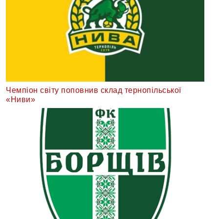
Чемпіон світу поповнив склад тернопільської
«Ниви»