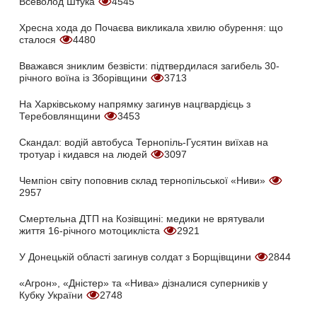
Всеволод Штука
4545
Хресна хода до Почаєва викликала хвилю обурення: що
сталося
4480
Вважався зниклим безвісти: підтвердилася загибель 30-
річного воїна із Зборівщини
3713
На Харківському напрямку загинув нацгвардієць з
Теребовлянщини
3453
Скандал: водій автобуса Тернопіль-Гусятин виїхав на
тротуар і кидався на людей
3097
Чемпіон світу поповнив склад тернопільської «Ниви»
2957
Смертельна ДТП на Козівщині: медики не врятували
життя 16-річного мотоцикліста
2921
У Донецькій області загинув солдат з Борщівщини
2844
«Агрон», «Дністер» та «Нива» дізналися суперників у
Кубку України
2748