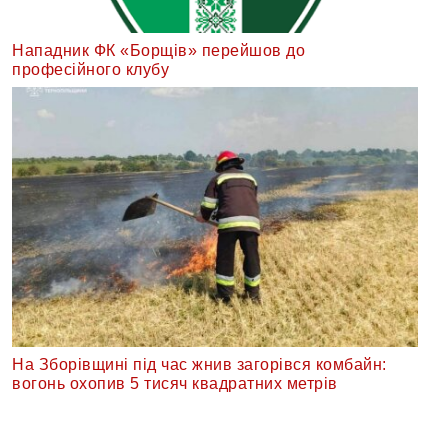
Нападник ФК «Борщів» перейшов до
професійного клубу
На Зборівщині під час жнив загорівся комбайн:
вогонь охопив 5 тисяч квадратних метрів