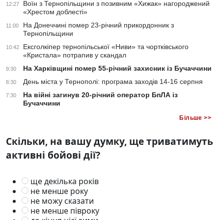
Воїн з Тернопільщини з позивним «Хижак» нагороджений
12:27
«Хрестом доблесті»
На Донеччині помер 23-річний прикордонник з
11:00
Тернопільщини
Ексголкіпер тернопільської «Ниви» та чортківського
10:42
«Кристала» потрапив у скандал
На Харківщині помер 55-річний захисник із Бучаччини
9:30
День міста у Тернополі: програма заходів 14-16 серпня
8:30
На війні загинув 20-річний оператор БпЛА із
7:30
Бучаччини
Більше >>
Скільки, на вашу думку, ще триватимуть
активні бойові дії?
ще декілька років
не менше року
не можу сказати
не менше півроку