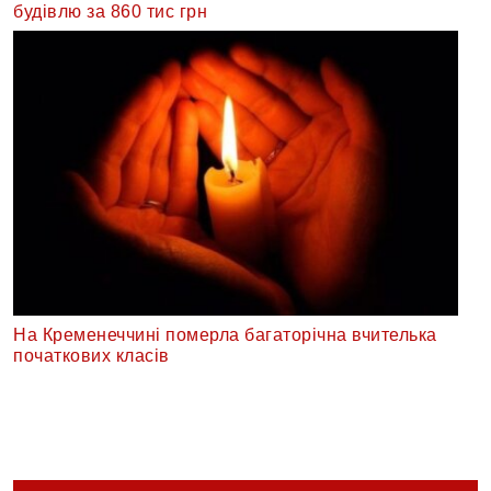
будівлю за 860 тис грн
На Кременеччині померла багаторічна вчителька
початкових класів