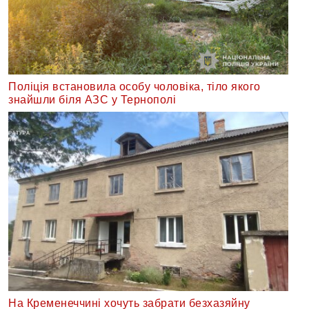
Поліція встановила особу чоловіка, тіло якого
знайшли біля АЗС у Тернополі
На Кременеччині хочуть забрати безхазяйну