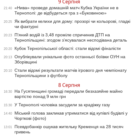
9 Серпня
«Нива» проведе домашній матч Кубка України не в
21:40
Тернополі: де відбудеться гра з «Буковиною»
Як вибрати келихи для дому: прозорі чи кольорові, гладкі
20:25
чи фактурні
П’яний водій із 3,48 проміле спричинив ДТП на
20:23
Тернопільщині: згодом з’ясувалася несподівана деталь
Кубок Тернопільської області: стали відомі фіналісти
20:20
Опублікували унікальне фото останньої боївки ОУН на
20:13
Зборівщині
Стали відомі результати матчів ігрового дня чемпіонату
20:10
Тернопільщини з футболу
8 Серпня
На Гусятинщині громаді передали безхазяйне майно
16:30
вартістю понад 9 млн грн
У Тернополі чоловіка засудили за крадіжку газу
15:30
Міський голова закликав утриматися від купівлі будівлі у
14:40
Чорткові (фото)
Псевдобанкір ошукав жительку Кременця на 28 тисяч
13:01
гривень