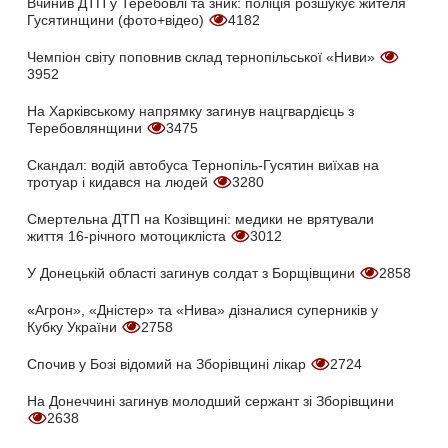
Вчинив ДТП у Теребовлі та зник: поліція розшукує жителя
Гусятинщини (фото+відео)
4182
Чемпіон світу поповнив склад тернопільської «Ниви»
3952
На Харківському напрямку загинув нацгвардієць з
Теребовлянщини
3475
Скандал: водій автобуса Тернопіль-Гусятин виїхав на
тротуар і кидався на людей
3280
Смертельна ДТП на Козівщині: медики не врятували
життя 16-річного мотоцикліста
3012
У Донецькій області загинув солдат з Борщівщини
2858
«Агрон», «Дністер» та «Нива» дізналися суперників у
Кубку України
2758
Спочив у Бозі відомий на Зборівщині лікар
2724
На Донеччині загинув молодший сержант зі Зборівщини
2638