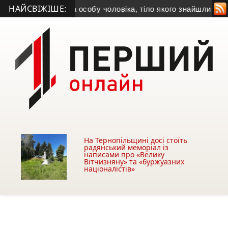
НАЙСВІЖІШЕ:
іція встановила особу чоловіка, тіло якого знайшли біля АЗС
На Тернопільщині досі стоїть
радянський меморіал із
написами про «Велику
Вітчизняну» та «буржуазних
націоналістів»