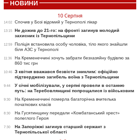
НОВИНИ
10 Серпня
Спочив у Бозі відомий у Тернополі лікар
14:02
Не дожив до 21-го: на фронті загинув молодий
13:15
захисник із Тернопільщини
Поліція встановила особу чоловіка, тіло якого знайшли
12:59
біля АЗС у Тернополі
На Кременеччині хочуть забрати безхазяйну будівлю за
11:36
860 тис грн
З квітня вважався безвісти зниклим: офіційно
10:46
підтверджено загибель воїна з Тернопільщини
У січні мобілізували, у серпні провели в останню
9:44
путь: на Теребовлянщині попрощалися із військовим
На Кременеччині померла багаторічна вчителька
9:30
початкових класів
На Гусятинщину передали «Комбатанський хрест»
8:30
полеглого Героя
На Запоріжжі загинув старший сержант з
7:30
Тернопільської області