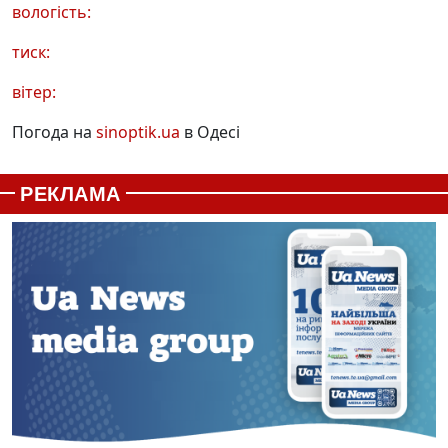
вологість:
тиск:
вітер:
Погода на
sinoptik.ua
в Одесі
РЕКЛАМА