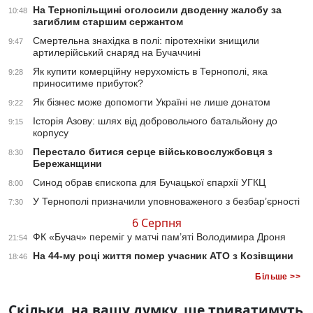
На Тернопільщині оголосили дводенну жалобу за
10:48
загиблим старшим сержантом
Смертельна знахідка в полі: піротехніки знищили
9:47
артилерійський снаряд на Бучаччині
Як купити комерційну нерухомість в Тернополі, яка
9:28
приноситиме прибуток?
Як бізнес може допомогти Україні не лише донатом
9:22
Історія Азову: шлях від добровольчого батальйону до
9:15
корпусу
Перестало битися серце військовослужбовця з
8:30
Бережанщини
Синод обрав єпископа для Бучацької єпархії УГКЦ
8:00
У Тернополі призначили уповноваженого з безбар’єрності
7:30
6 Серпня
ФК «Бучач» переміг у матчі пам’яті Володимира Дроня
21:54
На 44-му році життя помер учасник АТО з Козівщини
18:46
Більше >>
Скільки, на вашу думку, ще триватимуть