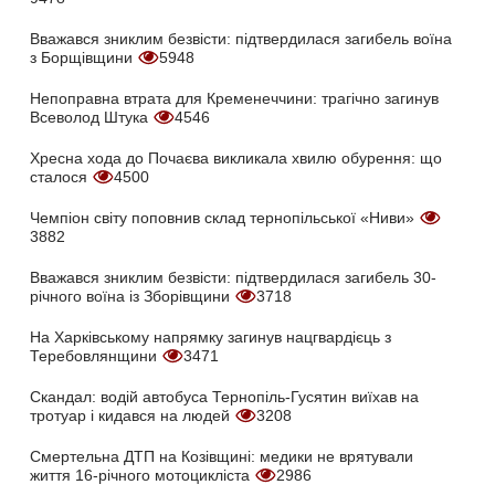
Вважався зниклим безвісти: підтвердилася загибель воїна
з Борщівщини
5948
Непоправна втрата для Кременеччини: трагічно загинув
Всеволод Штука
4546
Хресна хода до Почаєва викликала хвилю обурення: що
сталося
4500
Чемпіон світу поповнив склад тернопільської «Ниви»
3882
Вважався зниклим безвісти: підтвердилася загибель 30-
річного воїна із Зборівщини
3718
На Харківському напрямку загинув нацгвардієць з
Теребовлянщини
3471
Скандал: водій автобуса Тернопіль-Гусятин виїхав на
тротуар і кидався на людей
3208
Смертельна ДТП на Козівщині: медики не врятували
життя 16-річного мотоцикліста
2986