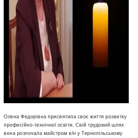
Олена Федорівна присвятила своє життя розвитку
професійно-технічної освіти. Свій трудовий шлях
вона розпочала майстром в/н у Тернопільському