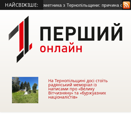
НАЙСВІЖІШЕ:
-річного гранатометника з Тернопільщини: причина смерті – 
На Тернопільщині досі стоїть
радянський меморіал із
написами про «Велику
Вітчизняну» та «буржуазних
націоналістів»