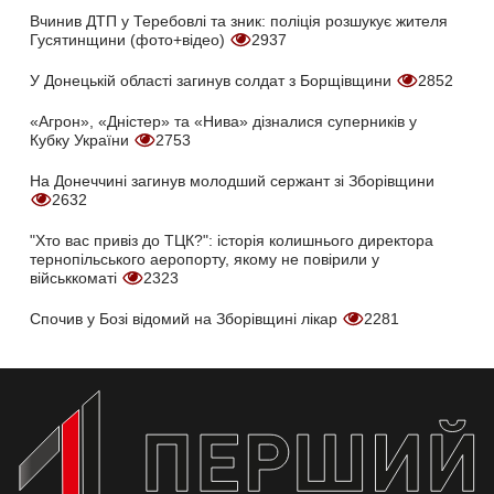
Вчинив ДТП у Теребовлі та зник: поліція розшукує жителя
Гусятинщини (фото+відео)
2937
У Донецькій області загинув солдат з Борщівщини
2852
«Агрон», «Дністер» та «Нива» дізналися суперників у
Кубку України
2753
На Донеччині загинув молодший сержант зі Зборівщини
2632
"Хто вас привіз до ТЦК?": історія колишнього директора
тернопільського аеропорту, якому не повірили у
військкоматі
2323
Спочив у Бозі відомий на Зборівщині лікар
2281