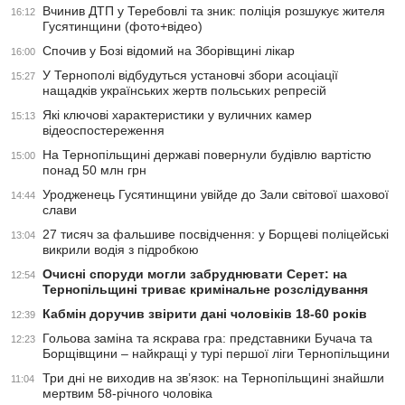
Вчинив ДТП у Теребовлі та зник: поліція розшукує жителя
16:12
Гусятинщини (фото+відео)
Спочив у Бозі відомий на Зборівщині лікар
16:00
У Тернополі відбудуться установчі збори асоціації
15:27
нащадків українських жертв польських репресій
Які ключові характеристики у вуличних камер
15:13
відеоспостереження
На Тернопільщині державі повернули будівлю вартістю
15:00
понад 50 млн грн
Уродженець Гусятинщини увійде до Зали світової шахової
14:44
слави
27 тисяч за фальшиве посвідчення: у Борщеві поліцейські
13:04
викрили водія з підробкою
Очисні споруди могли забруднювати Серет: на
12:54
Тернопільщині триває кримінальне розслідування
Кабмін доручив звірити дані чоловіків 18-60 років
12:39
Гольова заміна та яскрава гра: представники Бучача та
12:23
Борщівщини – найкращі у турі першої ліги Тернопільщини
Три дні не виходив на зв’язок: на Тернопільщині знайшли
11:04
мертвим 58-річного чоловіка