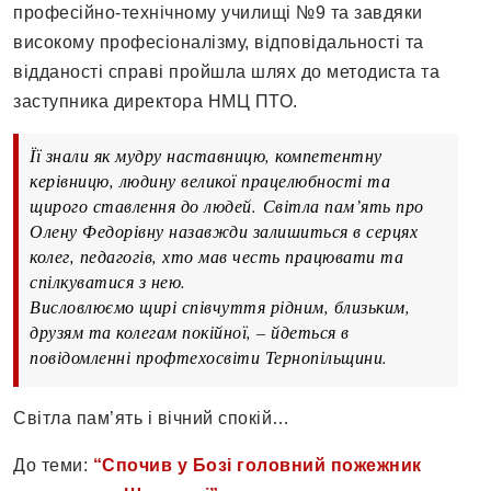
професійно-технічному училищі №9 та завдяки
високому професіоналізму, відповідальності та
відданості справі пройшла шлях до методиста та
заступника директора НМЦ ПТО.
Її знали як мудру наставницю, компетентну
керівницю, людину великої працелюбності та
щирого ставлення до людей. Світла пам’ять про
Олену Федорівну назавжди залишиться в серцях
колег, педагогів, хто мав честь працювати та
спілкуватися з нею.
Висловлюємо щирі співчуття рідним, близьким,
друзям та колегам покійної, – йдеться в
повідомленні профтехосвіти Тернопільщини.
Світла пам’ять і вічний спокій…
До теми:
“Спочив у Бозі головний пожежник