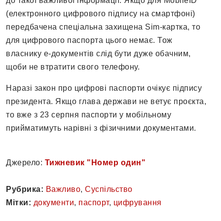
до такої важливої інформації. Якщо для MobileID
(електронного цифрового підпису на смартфоні)
передбачена спеціальна захищена Sim-картка, то
для цифрового паспорта цього немає. Тож
власнику е-документів слід бути дуже обачним,
щоби не втратити свого телефону.
Наразі закон про цифрові паспорти очікує підпису
президента. Якщо глава держави не ветує проєкта,
то вже з 23 серпня паспорти у мобільному
прийматимуть нарівні з фізичними документами.
Джерело:
Тижневик "Номер один"
Рубрика:
Важливо
,
Суспільство
Мітки:
документи
,
паспорт
,
цифрування