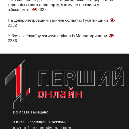
тернопільського аеропорту, якому не повірили у
військкоматі
2322
На Дніпропетровщині загинув солдат із Гусятинщини
2252
У боях за Україну загинув офіцер із Монастирищини
2236
Всі права захищено
З питань розміщення реклами:
gazeta.1.reklama@gmail.com