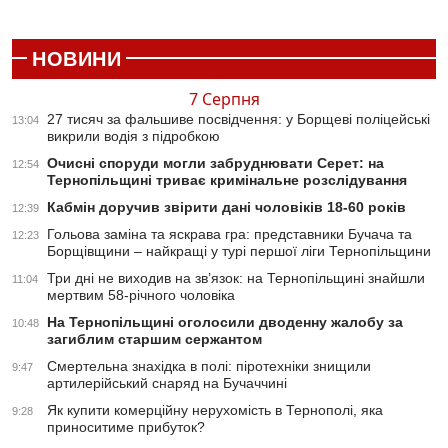
НОВИНИ
7 Серпня
27 тисяч за фальшиве посвідчення: у Борщеві поліцейські
13:04
викрили водія з підробкою
Очисні споруди могли забруднювати Серет: на
12:54
Тернопільщині триває кримінальне розслідування
Кабмін доручив звірити дані чоловіків 18-60 років
12:39
Гольова заміна та яскрава гра: представники Бучача та
12:23
Борщівщини – найкращі у турі першої ліги Тернопільщини
Три дні не виходив на зв’язок: на Тернопільщині знайшли
11:04
мертвим 58-річного чоловіка
На Тернопільщині оголосили дводенну жалобу за
10:48
загиблим старшим сержантом
Смертельна знахідка в полі: піротехніки знищили
9:47
артилерійський снаряд на Бучаччині
Як купити комерційну нерухомість в Тернополі, яка
9:28
приноситиме прибуток?