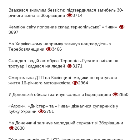
Вважався зниклим безвісти: підтвердилася загибель 30-
річного воїна із Зборівщини
3714
Чемпіон світу поповнив склад тернопільської «Ниви»
3697
На Харківському напрямку загинув нацгвардієць з
Теребовлянщини
3466
Скандал: водій автобуса Тернопіль-Гусятин виїхав на
тротуар і кидався на людей
3171
Смертельна ДТП на Козівщині: медики не врятували
життя 16-річного мотоцикліста
2964
У Донецькій області загинув солдат з Борщівщини
2850
«Агрон», «Дністер» та «Нива» дізналися суперників у
Кубку України
2751
На Донеччині загинув молодший сержант зі Зборівщини
2630
"Хто вас привіз до ТЦК?": історія колишнього директора