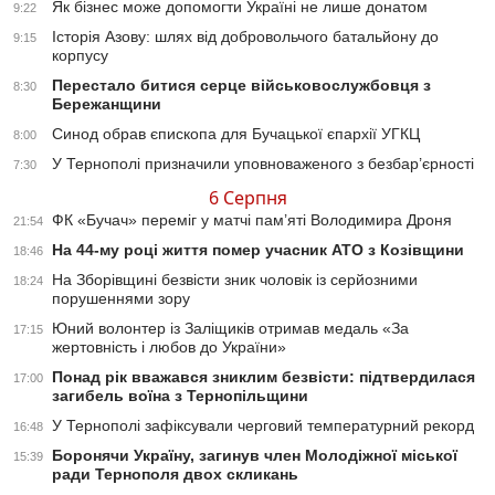
Як бізнес може допомогти Україні не лише донатом
9:22
Історія Азову: шлях від добровольчого батальйону до
9:15
корпусу
Перестало битися серце військовослужбовця з
8:30
Бережанщини
Синод обрав єпископа для Бучацької єпархії УГКЦ
8:00
У Тернополі призначили уповноваженого з безбар’єрності
7:30
6 Серпня
ФК «Бучач» переміг у матчі пам’яті Володимира Дроня
21:54
На 44-му році життя помер учасник АТО з Козівщини
18:46
На Зборівщині безвісти зник чоловік із серйозними
18:24
порушеннями зору
Юний волонтер із Заліщиків отримав медаль «За
17:15
жертовність і любов до України»
Понад рік вважався зниклим безвісти: підтвердилася
17:00
загибель воїна з Тернопільщини
У Тернополі зафіксували черговий температурний рекорд
16:48
Боронячи Україну, загинув член Молодіжної міської
15:39
ради Тернополя двох скликань