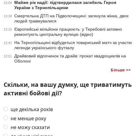
Майже рік надії: підтвердилася загибель Героя
15:09
України з Тернопільщини
Смертельна ДТП на Підволочищині: загинула жінка, двоє
13:38
людей травмувалися
Європейські мільйони працюють: у Теребовлі активно
13:16
ремонтують центральну вулицю (відео)
На Тернопільщині відбудеться товариський матч за участю
12:42
легенди українського футзалу
Драйвовий відпочинок та драйв: прокат квадроциклів на
12:01
Оболоні
Більше >>
Скільки, на вашу думку, ще триватимуть
активні бойові дії?
ще декілька років
не менше року
не можу сказати