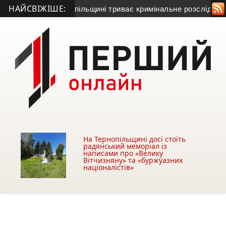
НАЙСВІЖІШЕ:
рет: на Тернопільщині триває кримінальне розслідування
• К
На Тернопільщині досі стоїть
радянський меморіал із
написами про «Велику
Вітчизняну» та «буржуазних
націоналістів»