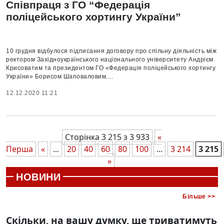
Співпраця з ГО “Федерація
поліцейського хортингу України”
10 грудня відбулося підписання договору про спільну діяльність між
ректором Західноукраїнського національного університету Андрієм
Крисоватим та президентом ГО «Федерація поліцейського хортингу
України» Борисом Шаповаловим....
12.12.2020 11:21
Сторінка 3 215 з 3 933
«
Перша
«
...
20
40
60
80
100
...
3 214
3 215
»
НОВИНИ
Більше >>
Скільки, на вашу думку, ще триватимуть