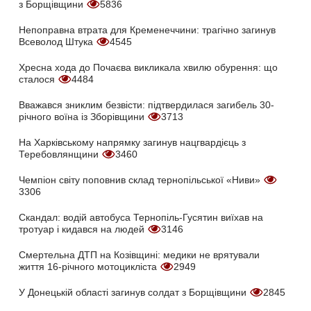
з Борщівщини
5836
Непоправна втрата для Кременеччини: трагічно загинув
Всеволод Штука
4545
Хресна хода до Почаєва викликала хвилю обурення: що
сталося
4484
Вважався зниклим безвісти: підтвердилася загибель 30-
річного воїна із Зборівщини
3713
На Харківському напрямку загинув нацгвардієць з
Теребовлянщини
3460
Чемпіон світу поповнив склад тернопільської «Ниви»
3306
Скандал: водій автобуса Тернопіль-Гусятин виїхав на
тротуар і кидався на людей
3146
Смертельна ДТП на Козівщині: медики не врятували
життя 16-річного мотоцикліста
2949
У Донецькій області загинув солдат з Борщівщини
2845