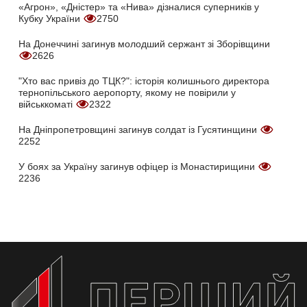
«Агрон», «Дністер» та «Нива» дізналися суперників у
Кубку України
2750
На Донеччині загинув молодший сержант зі Зборівщини
2626
"Хто вас привіз до ТЦК?": історія колишнього директора
тернопільського аеропорту, якому не повірили у
військкоматі
2322
На Дніпропетровщині загинув солдат із Гусятинщини
2252
У боях за Україну загинув офіцер із Монастирищини
2236