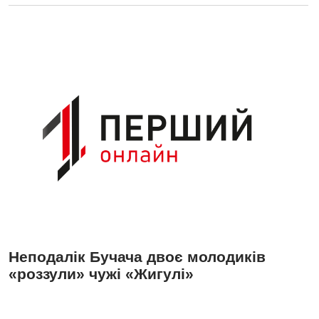
Неподалік Бучача двоє молодиків
«роззули» чужі «Жигулі»