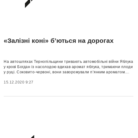
«Залізні коні» б’ються на дорогах
На автошляхах Тернопільщини тривають автомобільні війни Яблука
у крові Богдан із насолодою вдихав аромат яблука, тримаючи плоди
у руці. Соковито-червоні, вони заворожували п’янким ароматом....
15.12.2020 9:27