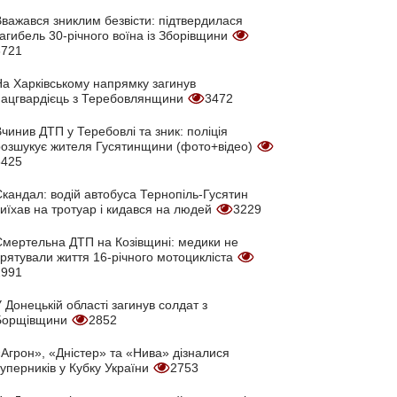
Вважався зниклим безвісти: підтвердилася
агибель 30-річного воїна із Зборівщини
3721
На Харківському напрямку загинув
нацгвардієць з Теребовлянщини
3472
чинив ДТП у Теребовлі та зник: поліція
розшукує жителя Гусятинщини (фото+відео)
3425
кандал: водій автобуса Тернопіль-Гусятин
иїхав на тротуар і кидався на людей
3229
Смертельна ДТП на Козівщині: медики не
врятували життя 16-річного мотоцикліста
2991
 Донецькій області загинув солдат з
Борщівщини
2852
Агрон», «Дністер» та «Нива» дізналися
уперників у Кубку України
2753