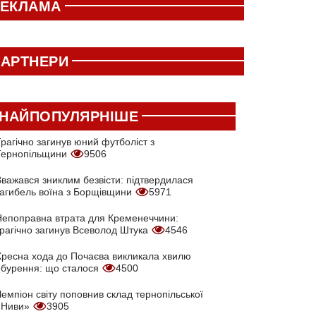
РЕКЛАМА
АРТНЕРИ
НАЙПОПУЛЯРНІШЕ
рагічно загинув юний футболіст з
Тернопільщини
9506
Вважався зниклим безвісти: підтвердилася
загибель воїна з Борщівщини
5971
Непоправна втрата для Кременеччини:
трагічно загинув Всеволод Штука
4546
Хресна хода до Почаєва викликала хвилю
обурення: що сталося
4500
емпіон світу поповнив склад тернопільської
«Ниви»
3905