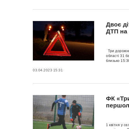
Двоє ді
ДТП на
Три дорожнь
області 31 б
близько 15:30
03.04.2023 15:31
ФК «Три
першол
1 квітня у с