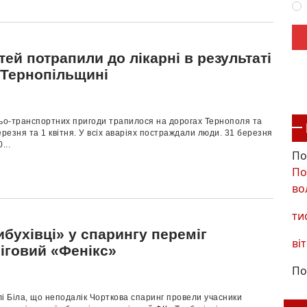
тей потрапили до лікарні в результаті
 Тернопільщині
о-транспортних пригоди трапилося на дорогах Тернополя та
ерезня та 1 квітня. У всіх аваріях постраждали люди. 31 березня
...
По
По
во
ти
бухівці» у спарингу переміг
віт
іговий «Фенікс»
По
елі Біла, що неподалік Чорткова спаринг провели учасники