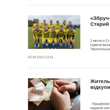
«Збруч-
Старий
2 квітня у С
підволочиськ
Тернопільськ
03.04.2023 13:01
Житель
відкупи
Працівники 
надання непр