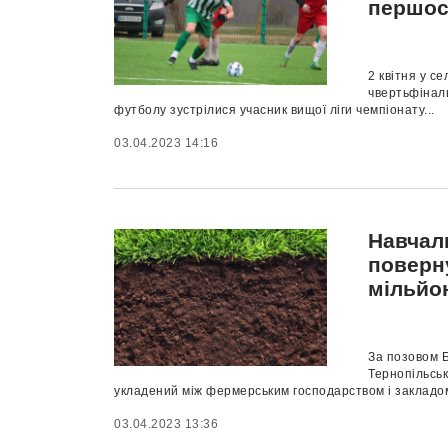
першос
2 квітня у с
чвертьфіналь
футболу зустрілися учасник вищої ліги чемпіонату...
03.04.2023 14:16
Навчал
поверну
мільйо
За позовом 
Тернопільськ
укладений між фермерським господарством і закладом 
03.04.2023 13:36