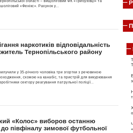
ернопільської області – вищоліговий ФК «Трибухівці» та
шоліговий «Фенікс». Рахунок у...
П
ігання наркотиків відповідальність
 житель Тернопільського району
Т
вилучили у 35-річного чоловіка три згортки з речовиною
оходження, схожою на канабіс, та пристрій для викурювання
вробітники сектору реагування патрульної поліції...
кий «Колос» виборов останню
Ч
 до півфіналу зимової футбольної