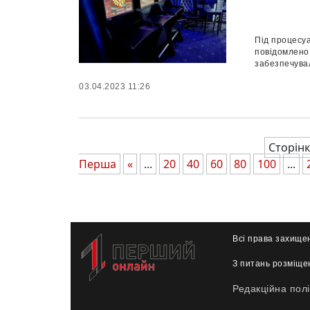
Під процесуа
повідомлено 
забезпечувал
03.04.2023 11:26
Сторінк
Перша
«
...
20
40
60
80
100
...
Всі права захище
З питань розміще
Редакційна полі