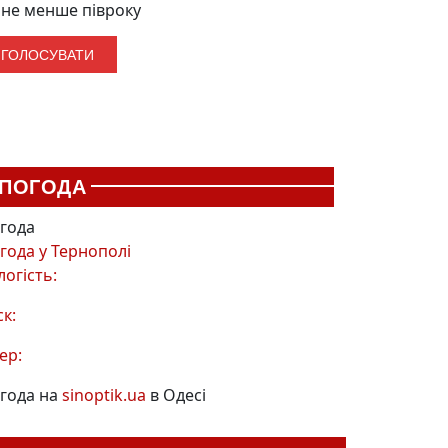
не менше півроку
ПОГОДА
года
года у
Тернополі
логість:
ск:
ер:
года на
sinoptik.ua
в Одесі