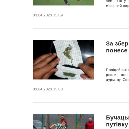
чемпіонату Т
місцевий пер
03.04.2023 15:09
За збер
понесе
Поліцейські 
рослинного п
дурману. Спі
03.04.2023 15:00
Бучаць
путівку