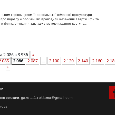
льним керівництвом Тернопільської обласної прокуратури
про підозру 4 особам, які проводили незаконні азартні ігри та
и функціонування закладу з метою надання доступу...
а 2 086 з 3 936
«
2 085
2 086
2 087
...
2 100
2 120
2 140
2 160
2 18
»
но
gazeta.1.reklama@gmail.com
ння реклами:
тика