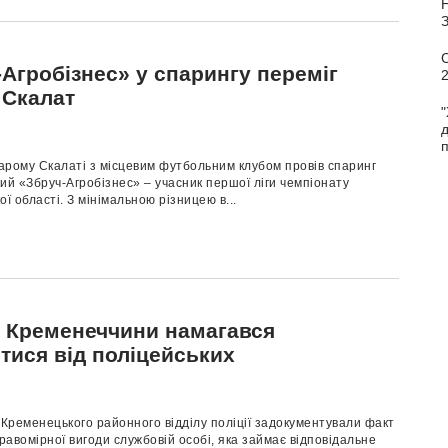
С
Агробізнес» у спарингу переміг
 Скалат
"
п
тарому Скалаті з місцевим футбольним клубом провів спаринг
ий «Збруч-Агробізнес» – учасник першої ліги чемпіонату
ої області. З мінімальною різницею в...
 Кременеччини намагався
тися від поліцейських
Кременецького районного відділу поліції задокументували факт
авомірної вигоди службовій особі, яка займає відповідальне