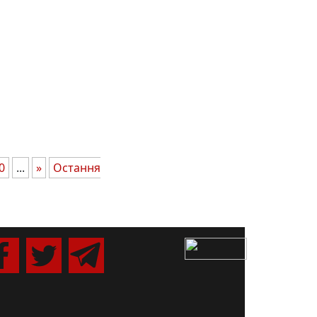
0
...
»
Остання