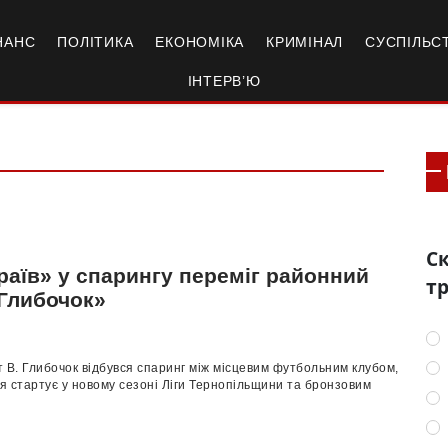
НАНС
ПОЛІТИКА
ЕКОНОМІКА
КРИМІНАЛ
СУСПІЛЬС
ІНТЕРВ’Ю
Ск
раїв» у спарингу переміг районний
тр
 Глибочок»
мт В. Глибочок відбувся спаринг між місцевим футбольним клубом,
ня стартує у новому сезоні Ліги Тернопільщини та бронзовим