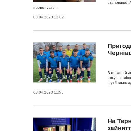
становище. А
пропонував...
03.04.2023 12:02
Пригод
Чернів
В останній д
року – заліщ
футбольному 
03.04.2023 11:55
На Тер
зайнят