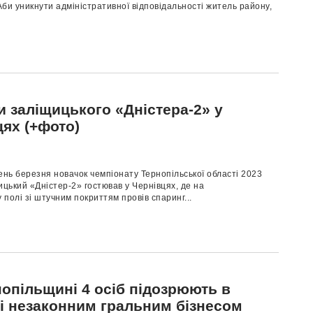
би уникнути адміністративної відповідальності житель району,
и заліщицького «Дністера-2» у
цях (+фото)
ень березня новачок чемпіонату Тернопільської області 2023
ицький «Дністер-2» гостював у Чернівцях, де на
полі зі штучним покриттям провів спаринг...
нопільщині 4 осіб підозрюють в
ті незаконним гральним бізнесом