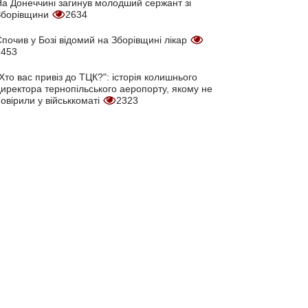
На Донеччині загинув молодший сержант зі
Зборівщини
2634
почив у Бозі відомий на Зборівщині лікар
2453
Хто вас привіз до ТЦК?": історія колишнього
директора тернопільського аеропорту, якому не
овірили у військкоматі
2323