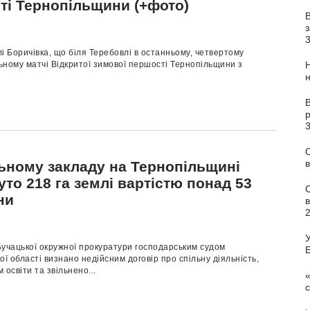
ті Тернопільщини (+фото)
з
елі Боричівка, що біля Теребовлі в останньому, четвертому
ному матчі Відкритої зимової першості Тернопільщини з
В
С
в
ьному закладу на Тернопільщині
то 218 га землі вартістю понад 53
ни
У
Бучацької окружної прокуратури господарським судом
ої області визнано недійсним договір про спільну діяльність,
освіти та звільнено...
«
с