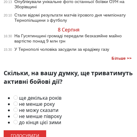
Опублікували унікальне фото останньої боївки ОУН на
20:13
Зборівщині
Стали відомі результати матчів ігрового дня чемпіонату
20:10
Тернопільщини з футболу
8 Серпня
На Гусятинщині громаді передали безхазяйне майно
16:30
вартістю понад 9 млн грн
У Тернополі чоловіка засудили за крадіжку газу
15:30
Більше >>
Скільки, на вашу думку, ще триватимуть
активні бойові дії?
ще декілька років
не менше року
не можу сказати
не менше півроку
до кінця цієї зими