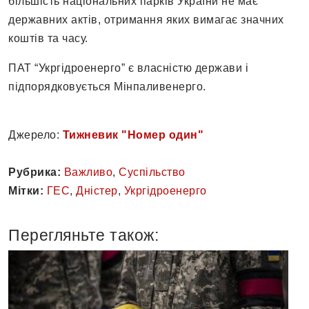
більшість національних парків України не має
державних актів, отримання яких вимагає значних
коштів та часу.
ПАТ “Укргідроенерго” є власністю держави і
підпорядковується Мінпаливенерго.
Джерело:
Тижневик "Номер один"
Рубрика:
Важливо
,
Суспільство
Мітки:
ГЕС
,
Дністер
,
Укргідроенерго
Перегляньте також: