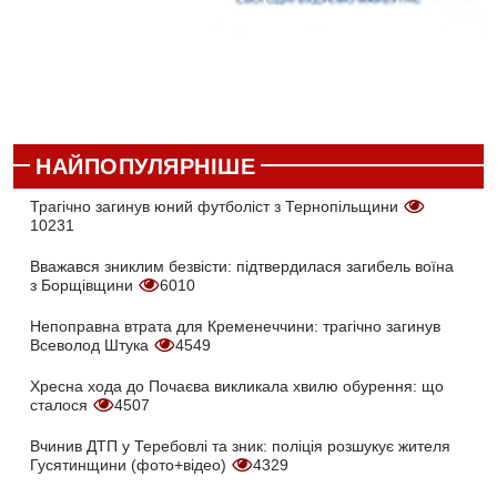
НАЙПОПУЛЯРНІШЕ
Трагічно загинув юний футболіст з Тернопільщини
10231
Вважався зниклим безвісти: підтвердилася загибель воїна
з Борщівщини
6010
Непоправна втрата для Кременеччини: трагічно загинув
Всеволод Штука
4549
Хресна хода до Почаєва викликала хвилю обурення: що
сталося
4507
Вчинив ДТП у Теребовлі та зник: поліція розшукує жителя
Гусятинщини (фото+відео)
4329