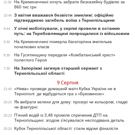
На Кременеччині хочуть забрати безхазяйну будівлю за
11:36
860 тис грн
З квітня вважався безвісти зниклим: офіційно
10:46
підтверджено загибель воїна з Тернопільщини
У січні мобілізували, у серпні провели в останню
9:44
путь: на Теребовлянщині попрощалися із військовим
На Кременеччині померла багаторічна вчителька
9:30
початкових класів
На Гусятинщину передали «Комбатанський хрест»
8:30
полеглого Героя
На Запоріжжі загинув старший сержант з
7:30
Тернопільської області
9 Серпня
«Нива» проведе домашній матч Кубка України не в
21:40
Тернополі: де відбудеться гра з «Буковиною»
Як вибрати келихи для дому: прозорі чи кольорові, гладкі
20:25
чи фактурні
П’яний водій із 3,48 проміле спричинив ДТП на
20:23
Тернопільщині: згодом з’ясувалася несподівана деталь
Кубок Тернопільської області: стали відомі фіналісти
20:20