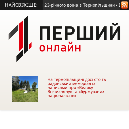
НАЙСВІЖІШЕ:
бірвала життя 23-річного воїна з Тернопільщини
• Еластичний
На Тернопільщині досі стоїть
радянський меморіал із
написами про «Велику
Вітчизняну» та «буржуазних
націоналістів»