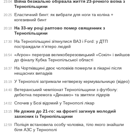
Війна безжально обірвала життя 23-річного воїна з
23:04
Тернопільщини
Еластичний бинт: як вибрати для ноги та коліна +
20:25
когезивний бинт
На 33-му році раптово помер священник з
20:18
Тернопільщини
На Тернопільщині зіткнулися ВАЗ і Ford: у ДТП
17:30
постраждали п’ятеро людей
«Агрон» переграв великоберезовицький «Сокіл» і вийшов
16:54
до фіналу Кубка Тернопільської області
На Чортківщині двоє чоловіків померли в лікарні після
16:37
нещасних випадків
У Тернополі затримали нетверезу кермувальницю (відео)
15:19
Ветеранський чемпіонат Тернопільщини з футболу:
14:40
дебютна перемога «Динамо» та звитяги лідерів
Спочив у Бозі відомий у Тернополі лікар
14:02
Не дожив до 21-го: на фронті загинув молодий
13:15
захисник із Тернопільщини
Поліція встановила особу чоловіка, тіло якого знайшли
12:59
біля АЗС у Тернополі