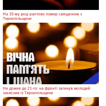
На 33-му році раптово помер священник з
Тернопільщини
Не дожив до 21-го: на фронті загинув молодий
захисник із Тернопільщини