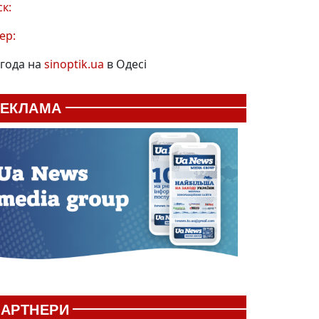
ск:
ер:
года на
sinoptik.ua
в Одесі
РЕКЛАМА
АРТНЕРИ