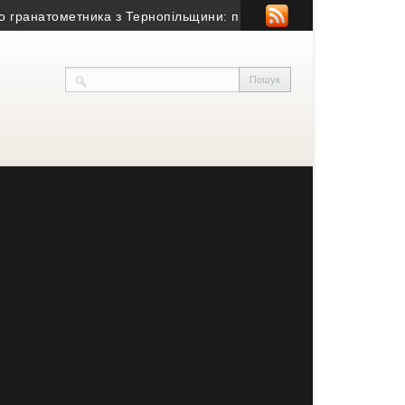
атометника з Тернопільщини: причина смерті – гостра серцево-