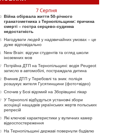
7 Серпня
Війна обірвала життя 50-річного
0
гранатометника з Тернопільщини: причина
смерті – гостра серцево-судинна
недостатність
Нагодувати людей у надзвичайних умовах – це
5
дуже відповідально
New Brain: відгуки студентів та огляд школи
1
іноземних мов
Потрійна ДТП на Тернопільщині: водія Peugeot
7
затисло в автомобілі, постраждала дитина
Вчинив ДТП у Теребовлі та зник: поліція
2
розшукує жителя Гусятинщини (фото+відео)
Спочив у Бозі відомий на Зборівщині лікар
0
У Тернополі відбудуться установчі збори
7
асоціації нащадків українських жертв польських
репресій
Які ключові характеристики у вуличних камер
3
відеоспостереження
На Тернопільщині державі повернули будівлю
0