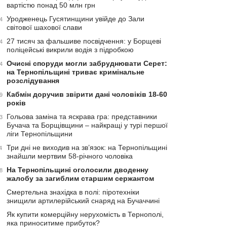
вартістю понад 50 млн грн
Уродженець Гусятинщини увійде до Зали
4
світової шахової слави
27 тисяч за фальшиве посвідчення: у Борщеві
4
поліцейські викрили водія з підробкою
Очисні споруди могли забруднювати Серет:
4
на Тернопільщині триває кримінальне
розслідування
Кабмін доручив звірити дані чоловіків 18-60
9
років
Гольова заміна та яскрава гра: представники
3
Бучача та Борщівщини – найкращі у турі першої
ліги Тернопільщини
Три дні не виходив на зв’язок: на Тернопільщині
4
знайшли мертвим 58-річного чоловіка
На Тернопільщині оголосили дводенну
8
жалобу за загиблим старшим сержантом
Смертельна знахідка в полі: піротехніки
знищили артилерійський снаряд на Бучаччині
Як купити комерційну нерухомість в Тернополі,
яка приноситиме прибуток?