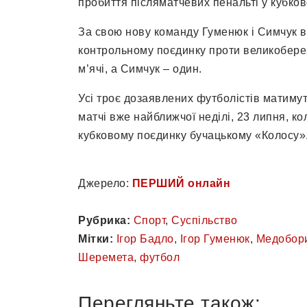
пробиття післяматчевих пенальті у кубко
За свою нову команду Гуменюк і Симчук в
контрольному поєдинку проти великобере
м’ячі, а Симчук – один.
Усі троє дозаявлених футболістів матимут
матчі вже найближчої неділі, 23 липня, ко
кубковому поєдинку бучацькому «Колосу»
Джерело:
ПЕРШИЙ онлайн
Рубрика:
Спорт
,
Суспільство
Мітки:
Ігор Бадло
,
Ігор Гуменюк
,
Медобор
Шеремета
,
футбол
Перегляньте також: