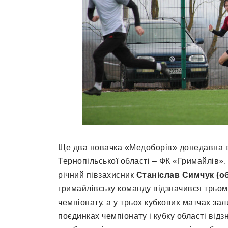
Ще два новачка «Медоборів» донедавна ви
Тернопільської області – ФК «Гримайлів».
річний півзахисник
Станіслав Симчук (о
гримайлівську команду відзначився трьом
чемпіонату, а у трьох кубкових матчах зал
поєдинках чемпіонату і кубку області від