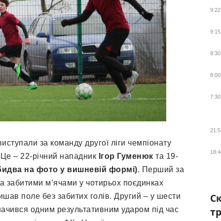
9:22
9:15
8:30
8:00
7:30
21:5
ступали за команду другої ліги чемпіонату
18:4
 Це – 22-річний нападник
Ігор Гуменюк
та 19-
бидва на фото у вишневій формі)
. Перший за
а забитими м’ячами у чотирьох поєдинках
Ск
ишав поле без забитих голів. Другий – у шести
значився одним результативним ударом під час
тр