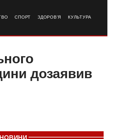
ТВО
СПОРТ
ЗДОРОВ’Я
КУЛЬТУРА
ьного
щини дозаявив
НОВИНИ