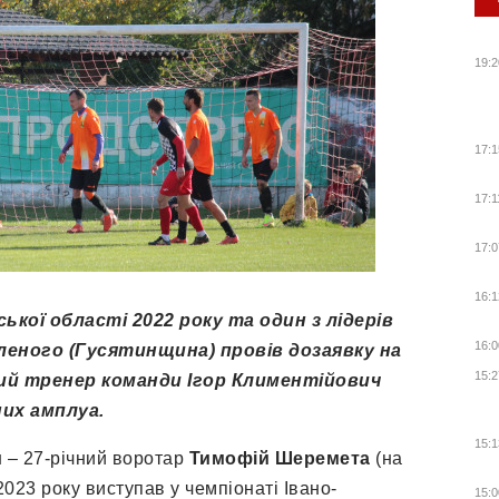
19:2
17:1
17:1
17:0
16:1
ької області 2022 року та один з лідерів
16:0
леного (Гусятинщина) провів дозаявку на
15:2
ний тренер команди Ігор Климентійович
них амплуа.
15:1
 – 27-річний воротар
Тимофій Шеремета
(на
2023 року виступав у чемпіонаті Івано-
15:0