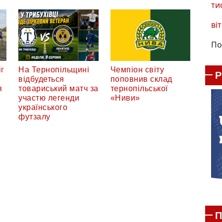
ти
віт
По
г
На Тернопільщині
Чемпіон світу
відбудеться
поповнив склад
я
товариський матч за
тернопільської
участю легенди
«Ниви»
українського
футзалу
П