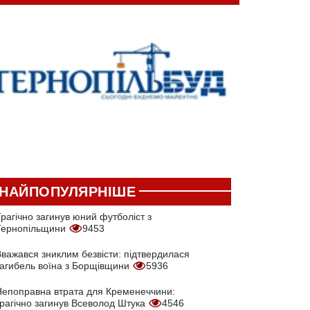
НАЙПОПУЛЯРНІШЕ
рагічно загинув юний футболіст з
Тернопільщини
9453
Вважався зниклим безвісти: підтвердилася
загибель воїна з Борщівщини
5936
Непоправна втрата для Кременеччини:
трагічно загинув Всеволод Штука
4546