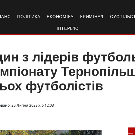
НАНС
ПОЛІТИКА
ЕКОНОМІКА
КРИМІНАЛ
СУСПІЛЬС
ІНТЕРВ’Ю
ин з лідерів футбол
мпіонату Тернопіль
ьох футболістів
овано: 20 Липня 2023р. о 12:03