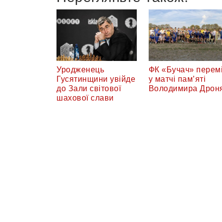
Уродженець
ФК «Бучач» перемі
Гусятинщини увійде
у матчі пам’яті
до Зали світової
Володимира Дрон
шахової слави