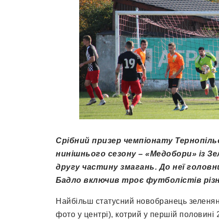
Срібний призер чемпіонату Тернопільс
нинішнього сезону – «Медобори» із Зе
другу частину змагань. До неї голов
Бадло включив троє футболістів різ
Найбільш статусний новобранець зеленян
фото у центрі), котрий у першій половині 