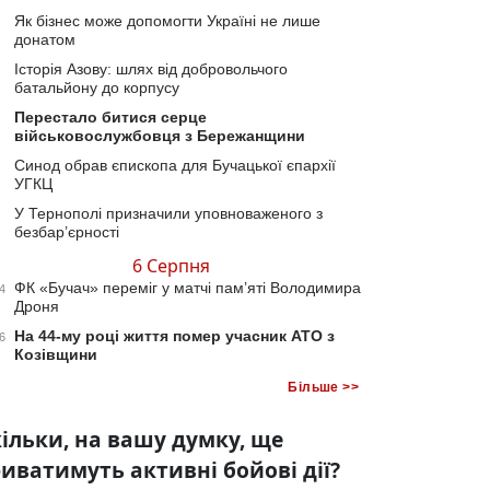
Як бізнес може допомогти Україні не лише
донатом
Історія Азову: шлях від добровольчого
батальйону до корпусу
Перестало битися серце
військовослужбовця з Бережанщини
Синод обрав єпископа для Бучацької єпархії
УГКЦ
У Тернополі призначили уповноваженого з
безбар’єрності
6 Серпня
ФК «Бучач» переміг у матчі пам’яті Володимира
4
Дроня
На 44-му році життя помер учасник АТО з
6
Козівщини
Більше >>
ільки, на вашу думку, ще
иватимуть активні бойові дії?