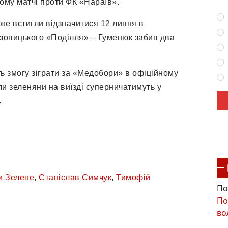
вому матчі проти ФК «Нараїв».
же встигли відзначитися 12 липня в
зовицького «Поділля» – Гуменюк забив два
ь змогу зіграти за «Медобори» в офіційному
ли зеленяни на виїзді суперничатимуть у
.
и Зелене
,
Станіслав Симчук
,
Тимофій
По
По
во