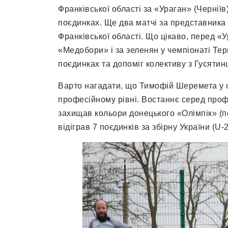
Франківської області за «Ураган» (Черніїв)
поєдинках. Ще два матчі за представника 
Франківської області. Що цікаво, перед 
«Медобори» і за зеленян у чемпіонаті Терн
поєдинках та допоміг колективу з Гусяти
Варто нагадати, що Тимофій Шеремета у 
професійному рівні. Востаннє серед профе
захищав кольори донецького «Олімпік» (пе
відіграв 7 поєдинків за збірну України (U-