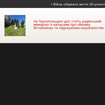
• Війна обірвала життя 50-річного гран
На Тернопільщині досі стоїть радянський
меморіал із написами про «Велику
Вітчизняну» та «буржуазних націоналістів»