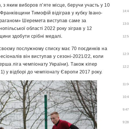
, з яким виборов п’яте місце, беручи участь у 10
14:4
Франківщини Тимофій відіграв у кубку Івано-
«Ураганом» Шеремета виступав саме за
13:0
опільської області 2022 року зіграв у 12
нщини здобути срібні медалі.
12:5
своєму послужному списку має 70 поєдинків на
12:3
сіоналів він виступав у сезоні-2021/22, коли
рша ліга чемпіонату України). Також кіпер
12:2
21) у відборі до чемпіонату Європи 2017 року.
11:0
10:4
9:47
9:28