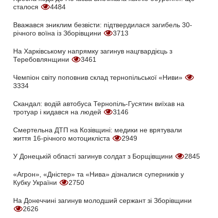
сталося
4484
Вважався зниклим безвісти: підтвердилася загибель 30-
річного воїна із Зборівщини
3713
На Харківському напрямку загинув нацгвардієць з
Теребовлянщини
3461
Чемпіон світу поповнив склад тернопільської «Ниви»
3334
Скандал: водій автобуса Тернопіль-Гусятин виїхав на
тротуар і кидався на людей
3146
Смертельна ДТП на Козівщині: медики не врятували
життя 16-річного мотоцикліста
2949
У Донецькій області загинув солдат з Борщівщини
2845
«Агрон», «Дністер» та «Нива» дізналися суперників у
Кубку України
2750
На Донеччині загинув молодший сержант зі Зборівщини
2626