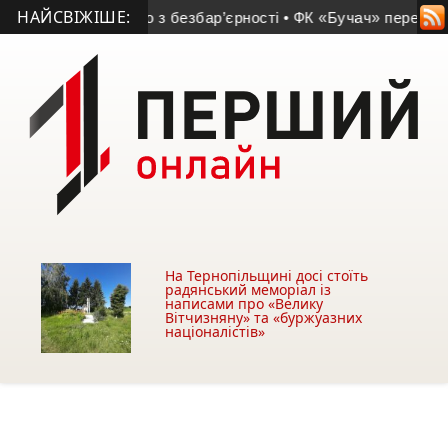
НАЙСВІЖІШЕ:
и уповноваженого з безбар’єрності
• ФК «Бучач» переміг у м
На Тернопільщині досі стоїть
радянський меморіал із
написами про «Велику
Вітчизняну» та «буржуазних
націоналістів»