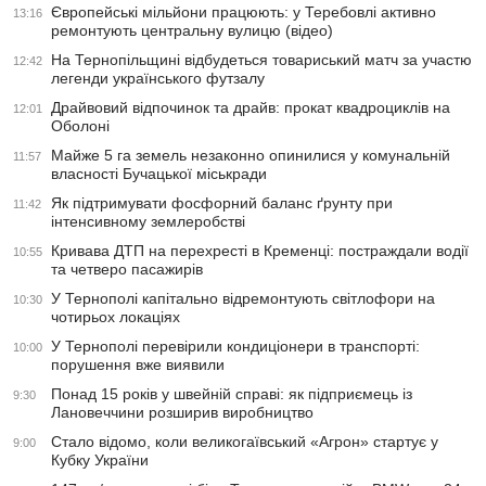
Європейські мільйони працюють: у Теребовлі активно
13:16
ремонтують центральну вулицю (відео)
На Тернопільщині відбудеться товариський матч за участю
12:42
легенди українського футзалу
Драйвовий відпочинок та драйв: прокат квадроциклів на
12:01
Оболоні
Майже 5 га земель незаконно опинилися у комунальній
11:57
власності Бучацької міськради
Як підтримувати фосфорний баланс ґрунту при
11:42
інтенсивному землеробстві
Кривава ДТП на перехресті в Кременці: постраждали водії
10:55
та четверо пасажирів
У Тернополі капітально відремонтують світлофори на
10:30
чотирьох локаціях
У Тернополі перевірили кондиціонери в транспорті:
10:00
порушення вже виявили
Понад 15 років у швейній справі: як підприємець із
9:30
Лановеччини розширив виробництво
Стало відомо, коли великогаївський «Агрон» стартує у
9:00
Кубку України