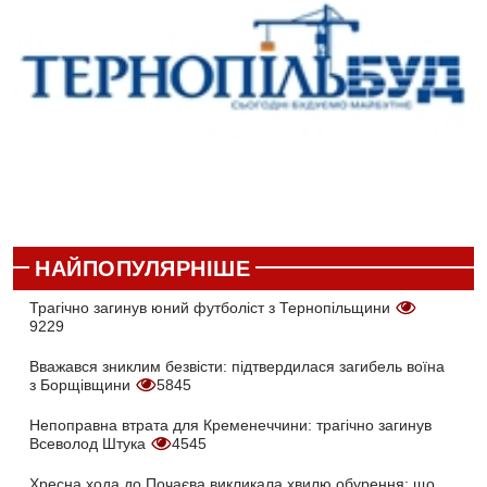
НАЙПОПУЛЯРНІШЕ
Трагічно загинув юний футболіст з Тернопільщини
9229
Вважався зниклим безвісти: підтвердилася загибель воїна
з Борщівщини
5845
Непоправна втрата для Кременеччини: трагічно загинув
Всеволод Штука
4545
Хресна хода до Почаєва викликала хвилю обурення: що