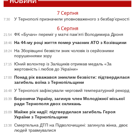
НОВИНИ
7 Серпня
У Тернополі призначили уповноваженого з безбар’єрності
7:30
6 Серпня
ФК «Бучач» переміг у матчі пам’яті Володимира Дроня
21:54
На 44-му році життя помер учасник АТО з Козівщини
18:46
На Зборівщині безвісти зник чоловік із серйозними
18:24
порушеннями зору
Юний волонтер із Заліщиків отримав медаль «За
17:15
жертовність і любов до України»
Понад рік вважався зниклим безвісти: підтвердилася
17:00
загибель воїна з Тернопільщини
У Тернополі зафіксували черговий температурний рекорд
16:48
Боронячи Україну, загинув член Молодіжної міської
15:39
ради Тернополя двох скликань
Майже рік надії: підтвердилася загибель Героя
15:09
України з Тернопільщини
Смертельна ДТП на Підволочищині: загинула жінка, двоє
13:38
людей травмувалися