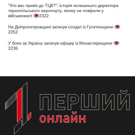
"Хто вас привіз до ТЦК?": історія колишнього директора
тернопільського аеропорту, якому не повірили у
військкоматі
2322
На Дніпропетровщині загинув солдат із Гусятинщини
2252
У боях за Україну загинув офіцер із Монастирищини
2236