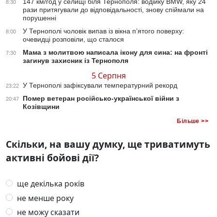
147 км/год у селищі біля Тернополя: водійку BMW, яку 24
8:30
рази притягували до відповідальності, знову спіймали на
порушенні
У Тернополі чоловік випав із вікна п’ятого поверху:
8:00
очевидці розповіли, що сталося
Мама з молитвою написала ікону для сина: на фронті
7:30
загинув захисник із Тернополя
5 Серпня
У Тернополі зафіксували температурний рекорд
23:22
Помер ветеран російсько-української війни з
20:47
Козівщини
Більше >>
Скільки, на вашу думку, ще триватимуть
активні бойові дії?
ще декілька років
не менше року
не можу сказати