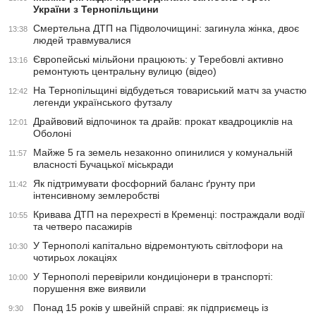
України з Тернопільщини
Смертельна ДТП на Підволочищині: загинула жінка, двоє
13:38
людей травмувалися
Європейські мільйони працюють: у Теребовлі активно
13:16
ремонтують центральну вулицю (відео)
На Тернопільщині відбудеться товариський матч за участю
12:42
легенди українського футзалу
Драйвовий відпочинок та драйв: прокат квадроциклів на
12:01
Оболоні
Майже 5 га земель незаконно опинилися у комунальній
11:57
власності Бучацької міськради
Як підтримувати фосфорний баланс ґрунту при
11:42
інтенсивному землеробстві
Кривава ДТП на перехресті в Кременці: постраждали водії
10:55
та четверо пасажирів
У Тернополі капітально відремонтують світлофори на
10:30
чотирьох локаціях
У Тернополі перевірили кондиціонери в транспорті:
10:00
порушення вже виявили
Понад 15 років у швейній справі: як підприємець із
9:30