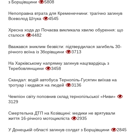
з Борщівщини
5808
Непоправна втрата для Кременеччини: трагічно загинув
Всеволод Штука
4545
Хресна хода до Почаєва викликала хвилю обурення: що
сталося
4482
Вважався зниклим безвісти: підтвердилася загибель 30-
річного воїна із Зборівщини
3713
На Харківському напрямку загинув нацгвардієць з
Теребовлянщини
3458
Скандал: водій автобуса Тернопіль-Гусятин виїхав на
тротуар і кидався на людей
3136
Чемпіон світу поповнив склад тернопільської «Ниви»
3129
Смертельна ДТП на Козівщині: медики не врятували
життя 16-річного мотоцикліста
2935
У Донецькій області загинув солдат з Борщівщини
2845