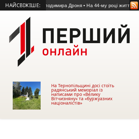
НАЙСВІЖІШЕ:
 пам’яті Володимира Дроня
• На 44-му році життя помер учас
На Тернопільщині досі стоїть
радянський меморіал із
написами про «Велику
Вітчизняну» та «буржуазних
націоналістів»