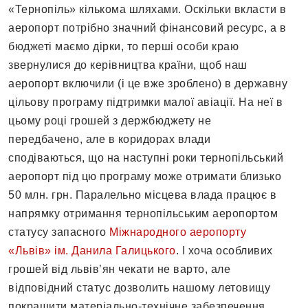
«Тернопіль» кількома шляхами. Оскільки вкласти в
аеропорт потрібно значний фінансовий ресурс, а в
бюджеті маємо дірки, то перші особи краю
звернулися до керівництва країни, щоб наш
аеропорт включили (і це вже зроблено) в державну
цільову програму підтримки малої авіації. На неї в
цьому році грошей з держбюджету не
передбачено, але в коридорах влади
сподіваються, що на наступні роки тернопільський
аеропорт під цю програму може отримати близько
50 млн. грн. Паралельно місцева влада працює в
напрямку отримання тернопільським аеропортом
статусу запасного
Міжнародного аеропорту
«Львів» ім. Данила Галицького
. І хоча особливих
грошей від львів’ян чекати не варто, але
відповідний статус дозволить нашому летовищу
покращити матеріально-технічне забезпечення