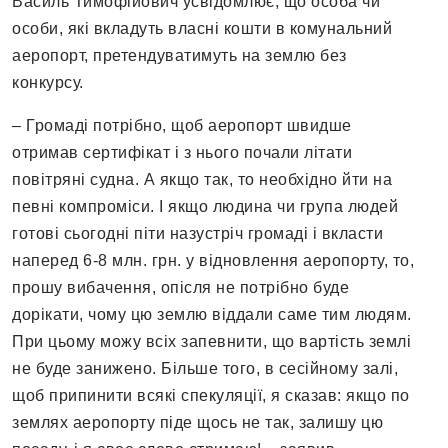
Василь Тимофійович усвідомлює, що особа чи
особи, які вкладуть власні кошти в комунальний
аеропорт, претендуватимуть на землю без
конкурсу.
– Громаді потрібно, щоб аеропорт швидше
отримав сертифікат і з нього почали літати
повітряні судна. А якщо так, то необхідно йти на
певні компроміси. І якщо людина чи група людей
готові сьогодні піти назустріч громаді і вкласти
наперед 6-8 млн. грн. у відновлення аеропорту, то,
прошу вибачення, опісля не потрібно буде
дорікати, чому цю землю віддали саме тим людям.
При цьому можу всіх запевнити, що вартість землі
не буде занижено. Більше того, в сесійному залі,
щоб припинити всякі спекуляції, я сказав: якщо по
землях аеропорту піде щось не так, залишу цю