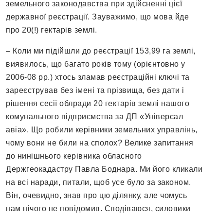
земельного законодавства при здійсненні цієї
державної реєстрації. Зауважимо, що мова йде
про 20(!) гектарів землі.
– Коли ми підійшли до реєстрації 153,99 га землі,
виявилось, що багато років тому (орієнтовно у
2006-08 рр.) хтось зламав реєстраційні ключі та
зареєстрував без імені та прізвища, без дати і
рішення сесії облради 20 гектарів землі нашого
комунального підприємства за ДП «Універсал
авіа». Що робили керівники земельних управлінь,
чому вони не били на сполох? Велике запитання
до нинішнього керівника обласного
Держгеокадастру Павла Боднара. Ми його кликали
на всі наради, питали, щоб усе було за законом.
Він, очевидно, знав про цю ділянку, але чомусь
нам нічого не повідомив. Сподіваюся, силовики