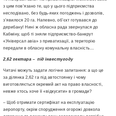
з цим пов’язано те, що у цього підприємства
несподівано, без будь-яких погоджень і дозволів,
з’явилося 20 га. Напевно, об’єкт готувався до
дерибану! Нині ж обласна рада звернулася до
Кабміну, щоб ті зняли підприємство-банкрут
«Універсал авіа» з приватизації, а територію
передали в обласну комунальну власність…
2,62 гектара – під інвестугоду
Читачі можуть задати логічне запитання: а що це
за ділянка 2,62 га під автостоянку і чому
виготовляється окремий акт на право власності,
невже хтось хоче її «відкусити» в громади?
– Щоб отримати сертифікат на експлуатацію
аеропорту, окрім спорудження огорожі довкола