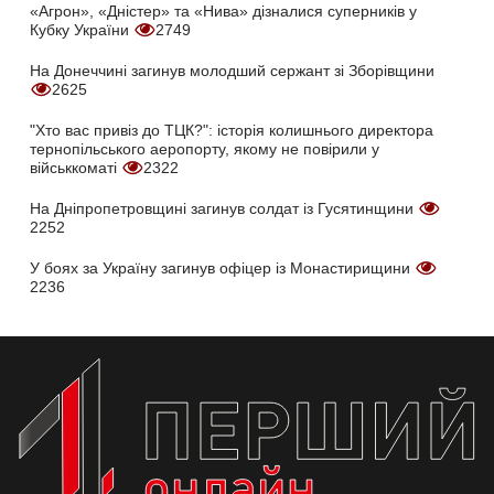
«Агрон», «Дністер» та «Нива» дізналися суперників у
Кубку України
2749
На Донеччині загинув молодший сержант зі Зборівщини
2625
"Хто вас привіз до ТЦК?": історія колишнього директора
тернопільського аеропорту, якому не повірили у
військкоматі
2322
На Дніпропетровщині загинув солдат із Гусятинщини
2252
У боях за Україну загинув офіцер із Монастирищини
2236