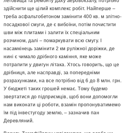
летовища та ремонту даху аеровокзалу, потрібно
здійснити ще цілий комплекс робіт. Найперше –
треба асфальтобетоном замінити 400 кв. м злітно-
посадкової смуги, де є вибоїни, потім почистити
шви між плитами і залити їх спеціальним
розчином, далі – помаркувати всю смугу. І
насамкінець замінити 2 км руліжної доріжки, де
нині є чимало дрібного каміння, яке може
потрапити у двигун літака. Хтось говорить, що це
дрібниця, але насправді, за попередніми
розрахунками, на все потрібно від 6 до 8 млн. грн.
У бюджеті таких грошей немає. Тому будемо
звертатися до підприємців, щоб вони допомогли
нам виконати ці роботи, взамін пропонуватимемо
їм під інвестугоду землю, – зазначив пан
Деревляний.