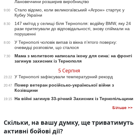
Лановеччини розширив виробництво
Стало відомо, коли великогаївський «Агрон» стартує у
9:00
Кубку України
147 км/год у селищі біля Тернополя: водійку BMW, яку 24
8:30
рази притягували до відповідальності, знову спіймали на
порушенні
У Тернополі чоловік випав із вікна п’ятого поверху:
8:00
очевидці розповіли, що сталося
Мама з молитвою написала ікону для сина: на фронті
7:30
загинув захисник із Тернополя
5 Серпня
У Тернополі зафіксували температурний рекорд
23:22
Помер ветеран російсько-української війни з
20:47
Козівщини
На війні загинув 33-річний Захисник із Тернопільщини
19:15
Більше >>
Скільки, на вашу думку, ще триватимуть
активні бойові дії?