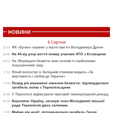
НОВИНИ
6 Серпня
ФК «Бучач» переміг у матчі пам’яті Володимира Дроня
21:54
На 44-му році життя помер учасник АТО з Козівщини
18:46
На Зборівщині безвісти зник чоловік із серйозними
18:24
порушеннями зору
Юний волонтер із Заліщиків отримав медаль «За
17:15
жертовність і любов до України»
Понад рік вважався зниклим безвісти: підтвердилася
17:00
загибель воїна з Тернопільщини
У Тернополі зафіксували черговий температурний рекорд
16:48
Боронячи Україну, загинув член Молодіжної міської
15:39
ради Тернополя двох скликань
Майже рік надії: підтвердилася загибель Героя
15:09