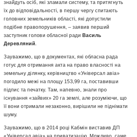
знайдуть осіб, які зламали систему, та притягнуть
їх до відповідальності, в першу чергу спитають
головних земельників області, які допустили
подібне правопорушення, – заявив перший
заступник голови обласної ради
Василь
Деревляний
.
Зауважимо, що в документах, які обласна рада
готує для отримання акта на право власності на
земельну ділянку, керівництво «Універсал авіа»
погодило межі на площу 153,99 га, поставивши
підпис та печатку. Там, напевно, знали про
існування «зайвих» 20 га землі, але розуміючи, що
її вони отримали незаконно, вирішили не піднімати
шуму.
Зауважимо, що в 2014 році Кабмін виставив ДП
«Універсал авіа» на приватизацію. Можливо, саме