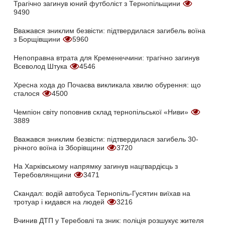
Трагічно загинув юний футболіст з Тернопільщини
9490
Вважався зниклим безвісти: підтвердилася загибель воїна
з Борщівщини
5960
Непоправна втрата для Кременеччини: трагічно загинув
Всеволод Штука
4546
Хресна хода до Почаєва викликала хвилю обурення: що
сталося
4500
Чемпіон світу поповнив склад тернопільської «Ниви»
3889
Вважався зниклим безвісти: підтвердилася загибель 30-
річного воїна із Зборівщини
3720
На Харківському напрямку загинув нацгвардієць з
Теребовлянщини
3471
Скандал: водій автобуса Тернопіль-Гусятин виїхав на
тротуар і кидався на людей
3216
Вчинив ДТП у Теребовлі та зник: поліція розшукує жителя