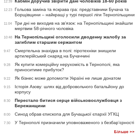
Кабмін доручив звірити дані чоловіків 18-60 років
12:39
Гольова заміна та яскрава гра: представники Бучача та
12:23
Борщівщини – найкращі у турі першої ліги Тернопільщини
Три дні не виходив на зв’язок: на Тернопільщині знайшли
11:04
мертвим 58-річного чоловіка
На Тернопільщині оголосили дводенну жалобу за
10:48
загиблим старшим сержантом
Смертельна знахідка в полі: піротехніки знищили
9:47
артилерійський снаряд на Бучаччині
Як купити комерційну нерухомість в Тернополі, яка
9:28
приноситиме прибуток?
Як бізнес може допомогти Україні не лише донатом
9:22
Історія Азову: шлях від добровольчого батальйону до
9:15
корпусу
Перестало битися серце військовослужбовця з
8:30
Бережанщини
Синод обрав єпископа для Бучацької єпархії УГКЦ
8:00
У Тернополі призначили уповноваженого з безбар’єрності
7:30
Більше >>