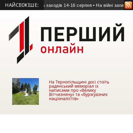
НАЙСВІЖІШЕ:
нополі: програма заходів 14-16 серпня
• На війні загинув 20-
На Тернопільщині досі стоїть
радянський меморіал із
написами про «Велику
Вітчизняну» та «буржуазних
націоналістів»