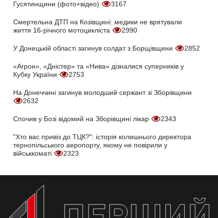
Гусятинщини (фото+відео)
3167
Смертельна ДТП на Козівщині: медики не врятували
життя 16-річного мотоцикліста
2990
У Донецькій області загинув солдат з Борщівщини
2852
«Агрон», «Дністер» та «Нива» дізналися суперників у
Кубку України
2753
На Донеччині загинув молодший сержант зі Зборівщини
2632
Спочив у Бозі відомий на Зборівщині лікар
2343
"Хто вас привіз до ТЦК?": історія колишнього директора
тернопільського аеропорту, якому не повірили у
військкоматі
2323