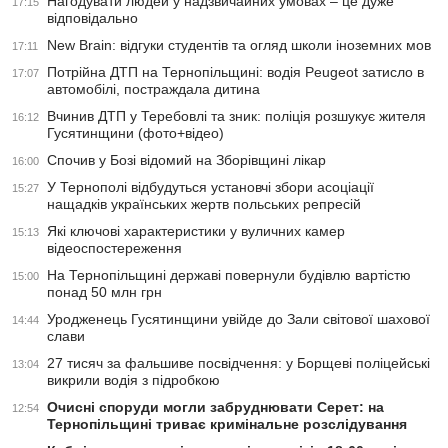
Нагодувати людей у надзвичайних умовах – це дуже
17:15
відповідально
New Brain: відгуки студентів та огляд школи іноземних мов
17:11
Потрійна ДТП на Тернопільщині: водія Peugeot затисло в
17:07
автомобілі, постраждала дитина
Вчинив ДТП у Теребовлі та зник: поліція розшукує жителя
16:12
Гусятинщини (фото+відео)
Спочив у Бозі відомий на Зборівщині лікар
16:00
У Тернополі відбудуться установчі збори асоціації
15:27
нащадків українських жертв польських репресій
Які ключові характеристики у вуличних камер
15:13
відеоспостереження
На Тернопільщині державі повернули будівлю вартістю
15:00
понад 50 млн грн
Уродженець Гусятинщини увійде до Зали світової шахової
14:44
слави
27 тисяч за фальшиве посвідчення: у Борщеві поліцейські
13:04
викрили водія з підробкою
Очисні споруди могли забруднювати Серет: на
12:54
Тернопільщині триває кримінальне розслідування