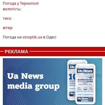
Погода у
Тернополі
вологість:
тиск:
вітер:
Погода на
sinoptik.ua
в Одесі
РЕКЛАМА