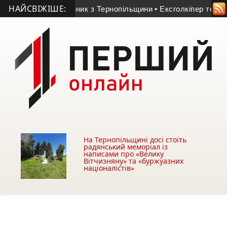
НАЙСВІЖІШЕ:
ічний прикордонник з Тернопільщини
• Ексголкіпер тернопіль
На Тернопільщині досі стоїть
радянський меморіал із
написами про «Велику
Вітчизняну» та «буржуазних
націоналістів»