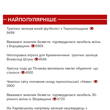
НАЙПОПУЛЯРНІШЕ
Трагічно загинув юний футболіст з Тернопільщини
9499
Вважався зниклим безвісти: підтвердилася загибель воїна
з Борщівщини
5969
Непоправна втрата для Кременеччини: трагічно загинув
Всеволод Штука
4546
Хресна хода до Почаєва викликала хвилю обурення: що
сталося
4500
Чемпіон світу поповнив склад тернопільської «Ниви»
3900
Вважався зниклим безвісти: підтвердилася загибель 30-
річного воїна із Зборівщини
3720
На Харківському напрямку загинув нацгвардієць з