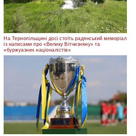
На Тернопільщині досі стоїть радянський меморіал
із написами про «Велику Вітчизняну» та
«буржуазних націоналістів»