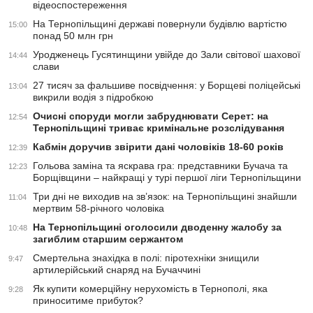
відеоспостереження
На Тернопільщині державі повернули будівлю вартістю
15:00
понад 50 млн грн
Уродженець Гусятинщини увійде до Зали світової шахової
14:44
слави
27 тисяч за фальшиве посвідчення: у Борщеві поліцейські
13:04
викрили водія з підробкою
Очисні споруди могли забруднювати Серет: на
12:54
Тернопільщині триває кримінальне розслідування
Кабмін доручив звірити дані чоловіків 18-60 років
12:39
Гольова заміна та яскрава гра: представники Бучача та
12:23
Борщівщини – найкращі у турі першої ліги Тернопільщини
Три дні не виходив на зв’язок: на Тернопільщині знайшли
11:04
мертвим 58-річного чоловіка
На Тернопільщині оголосили дводенну жалобу за
10:48
загиблим старшим сержантом
Смертельна знахідка в полі: піротехніки знищили
9:47
артилерійський снаряд на Бучаччині
Як купити комерційну нерухомість в Тернополі, яка
9:28
приноситиме прибуток?