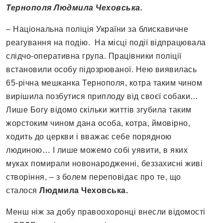
Тернополя Людмила Чеховська.
– Національна поліція України за блискавичне
реагування на подію. На місці події відпрацювала
слідчо-оперативна група. Працівники поліції
встановили особу підозрюваної. Нею виявилась
65-річна мешканка Тернополя, котра таким чином
вирішила позбутися приплоду від своєї собаки…
Лише Богу відомо скільки життів згубила таким
жорстоким чином дана особа, котра, ймовірно,
ходить до церкви і вважає себе порядною
людиною… І лише можемо собі уявити, в яких
муках помирали новонародженні, беззахисні живі
створіння, – з болем переповідає про те, що
сталося
Людмила Чеховська.
Менш ніж за добу правоохоронці внесли відомості