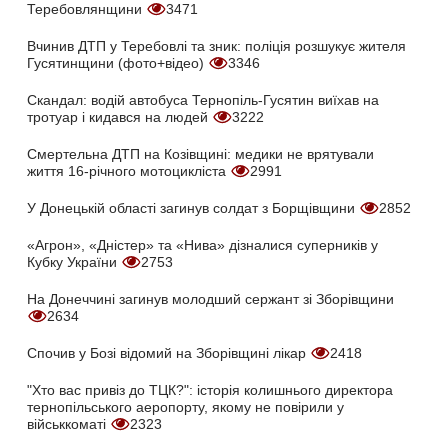
Теребовлянщини
3471
Вчинив ДТП у Теребовлі та зник: поліція розшукує жителя
Гусятинщини (фото+відео)
3346
Скандал: водій автобуса Тернопіль-Гусятин виїхав на
тротуар і кидався на людей
3222
Смертельна ДТП на Козівщині: медики не врятували
життя 16-річного мотоцикліста
2991
У Донецькій області загинув солдат з Борщівщини
2852
«Агрон», «Дністер» та «Нива» дізналися суперників у
Кубку України
2753
На Донеччині загинув молодший сержант зі Зборівщини
2634
Спочив у Бозі відомий на Зборівщині лікар
2418
"Хто вас привіз до ТЦК?": історія колишнього директора
тернопільського аеропорту, якому не повірили у
військкоматі
2323