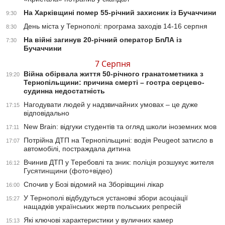
На Харківщині помер 55-річний захисник із Бучаччини
9:30
День міста у Тернополі: програма заходів 14-16 серпня
8:30
На війні загинув 20-річний оператор БпЛА із
7:30
Бучаччини
7 Серпня
Війна обірвала життя 50-річного гранатометника з
19:20
Тернопільщини: причина смерті – гостра серцево-
судинна недостатність
Нагодувати людей у надзвичайних умовах – це дуже
17:15
відповідально
New Brain: відгуки студентів та огляд школи іноземних мов
17:11
Потрійна ДТП на Тернопільщині: водія Peugeot затисло в
17:07
автомобілі, постраждала дитина
Вчинив ДТП у Теребовлі та зник: поліція розшукує жителя
16:12
Гусятинщини (фото+відео)
Спочив у Бозі відомий на Зборівщині лікар
16:00
У Тернополі відбудуться установчі збори асоціації
15:27
нащадків українських жертв польських репресій
Які ключові характеристики у вуличних камер
15:13