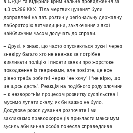
в ЄРДР та відкрили кримінальне провадження за
ч.3 ст.299 ККУ. Тіла мертвих цуценят були
доправлені на пат. розтин у регіональну державну
лабораторію ветмедицини, заключення з якої
найближчим часом долучать до справи.
– Друзі, я знаю, що часто опускаються руки і через
зневіру багато хто не вважає за потрібне
викликати поліцію і писати заяви про жорстоке
поводження із тваринами, але повірте, це все
рівно треба робити! Через “не хочу” і “не вірю, що
це щось дасть”. Реакція на подібного роду злочини
– є незворотнім процесом розвитку суспільства і
мусимо лупати скалу, як би важко не було.
Досудове розслідування розпочате і ми
закликаємо правоохоронців прикласти максимум
зусиль аби винна особа понесла справедливе