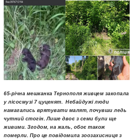
65-річна мешканка Тернополя живцем закопала
у лісосмузі 7 цуценят. Небайдужі люди
намагались врятувати малят, почувши ледь
чутний стогін. Лише двоє з семи були ще
живими. Згодом, на жаль, обоє також
померли. Про це повідомила зоозахисниця з