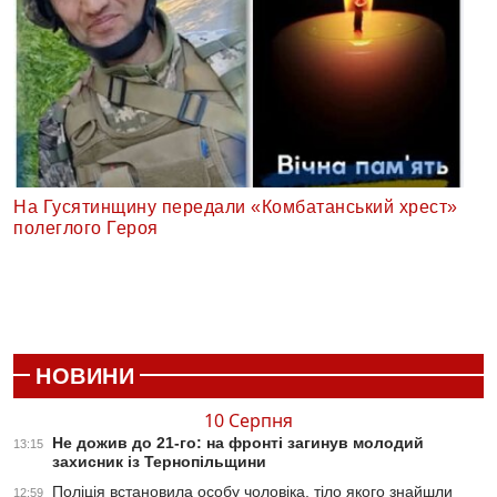
На Гусятинщину передали «Комбатанський хрест»
полеглого Героя
НОВИНИ
10 Серпня
Не дожив до 21-го: на фронті загинув молодий
13:15
захисник із Тернопільщини
Поліція встановила особу чоловіка, тіло якого знайшли
12:59