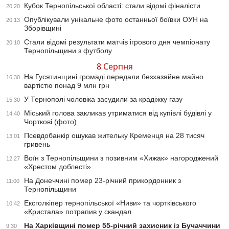
Кубок Тернопільської області: стали відомі фіналісти
20:20
Опублікували унікальне фото останньої боївки ОУН на
20:13
Зборівщині
Стали відомі результати матчів ігрового дня чемпіонату
20:10
Тернопільщини з футболу
8 Серпня
На Гусятинщині громаді передали безхазяйне майно
16:30
вартістю понад 9 млн грн
У Тернополі чоловіка засудили за крадіжку газу
15:30
Міський голова закликав утриматися від купівлі будівлі у
14:40
Чорткові (фото)
Псевдобанкір ошукав жительку Кременця на 28 тисяч
13:01
гривень
Воїн з Тернопільщини з позивним «Хижак» нагороджений
12:27
«Хрестом доблесті»
На Донеччині помер 23-річний прикордонник з
11:00
Тернопільщини
Ексголкіпер тернопільської «Ниви» та чортківського
10:42
«Кристала» потрапив у скандал
На Харківщині помер 55-річний захисник із Бучаччини
9:30