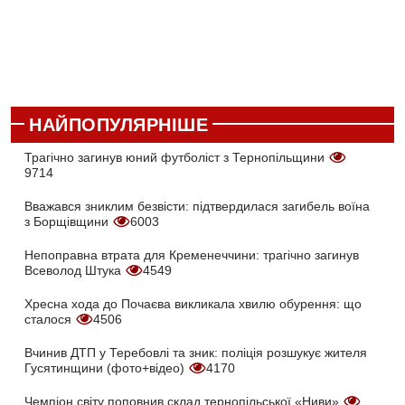
НАЙПОПУЛЯРНІШЕ
Трагічно загинув юний футболіст з Тернопільщини
9714
Вважався зниклим безвісти: підтвердилася загибель воїна
з Борщівщини
6003
Непоправна втрата для Кременеччини: трагічно загинув
Всеволод Штука
4549
Хресна хода до Почаєва викликала хвилю обурення: що
сталося
4506
Вчинив ДТП у Теребовлі та зник: поліція розшукує жителя
Гусятинщини (фото+відео)
4170
Чемпіон світу поповнив склад тернопільської «Ниви»