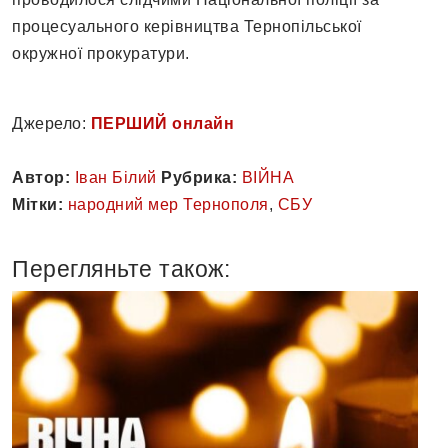
процесуального керівництва Тернопільської
окружної прокуратури.
Джерело:
ПЕРШИЙ онлайн
Автор:
Іван Білий
Рубрика:
ВІЙНА
Мітки:
народний мер Тернополя
,
СБУ
Перегляньте також: