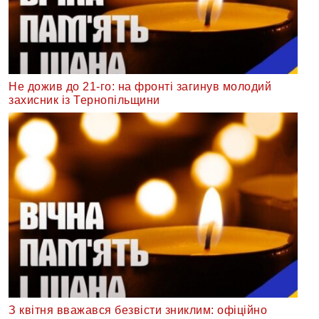
Не дожив до 21-го: на фронті загинув молодий
захисник із Тернопільщини
З квітня вважався безвісти зниклим: офіційно