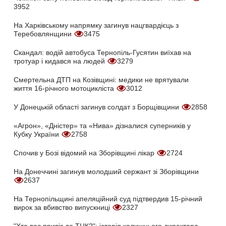
3952
На Харківському напрямку загинув нацгвардієць з
Теребовлянщини
3475
Скандал: водій автобуса Тернопіль-Гусятин виїхав на
тротуар і кидався на людей
3279
Смертельна ДТП на Козівщині: медики не врятували
життя 16-річного мотоцикліста
3012
У Донецькій області загинув солдат з Борщівщини
2858
«Агрон», «Дністер» та «Нива» дізналися суперників у
Кубку України
2758
Спочив у Бозі відомий на Зборівщині лікар
2724
На Донеччині загинув молодший сержант зі Зборівщини
2637
На Тернопільщині апеляційний суд підтвердив 15-річний
вирок за вбивство випускниці
2327