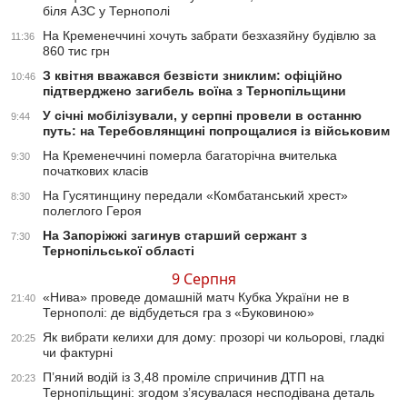
біля АЗС у Тернополі
На Кременеччині хочуть забрати безхазяйну будівлю за
11:36
860 тис грн
З квітня вважався безвісти зниклим: офіційно
10:46
підтверджено загибель воїна з Тернопільщини
У січні мобілізували, у серпні провели в останню
9:44
путь: на Теребовлянщині попрощалися із військовим
На Кременеччині померла багаторічна вчителька
9:30
початкових класів
На Гусятинщину передали «Комбатанський хрест»
8:30
полеглого Героя
На Запоріжжі загинув старший сержант з
7:30
Тернопільської області
9 Серпня
«Нива» проведе домашній матч Кубка України не в
21:40
Тернополі: де відбудеться гра з «Буковиною»
Як вибрати келихи для дому: прозорі чи кольорові, гладкі
20:25
чи фактурні
П’яний водій із 3,48 проміле спричинив ДТП на
20:23
Тернопільщині: згодом з’ясувалася несподівана деталь