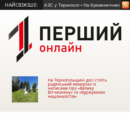
НАЙСВІЖІШЕ:
 знайшли біля АЗС у Тернополі
• На Кременеччині хочуть заб
На Тернопільщині досі стоїть
радянський меморіал із
написами про «Велику
Вітчизняну» та «буржуазних
націоналістів»