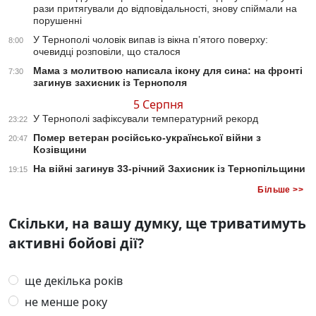
рази притягували до відповідальності, знову спіймали на
порушенні
У Тернополі чоловік випав із вікна п’ятого поверху:
8:00
очевидці розповіли, що сталося
Мама з молитвою написала ікону для сина: на фронті
7:30
загинув захисник із Тернополя
5 Серпня
У Тернополі зафіксували температурний рекорд
23:22
Помер ветеран російсько-української війни з
20:47
Козівщини
На війні загинув 33-річний Захисник із Тернопільщини
19:15
Більше >>
Скільки, на вашу думку, ще триватимуть
активні бойові дії?
ще декілька років
не менше року