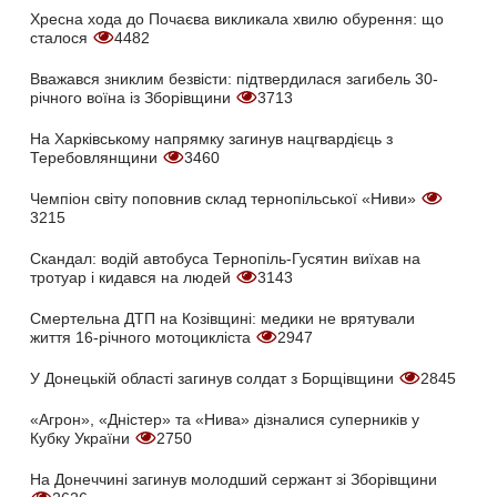
Хресна хода до Почаєва викликала хвилю обурення: що
сталося
4482
Вважався зниклим безвісти: підтвердилася загибель 30-
річного воїна із Зборівщини
3713
На Харківському напрямку загинув нацгвардієць з
Теребовлянщини
3460
Чемпіон світу поповнив склад тернопільської «Ниви»
3215
Скандал: водій автобуса Тернопіль-Гусятин виїхав на
тротуар і кидався на людей
3143
Смертельна ДТП на Козівщині: медики не врятували
життя 16-річного мотоцикліста
2947
У Донецькій області загинув солдат з Борщівщини
2845
«Агрон», «Дністер» та «Нива» дізналися суперників у
Кубку України
2750
На Донеччині загинув молодший сержант зі Зборівщини