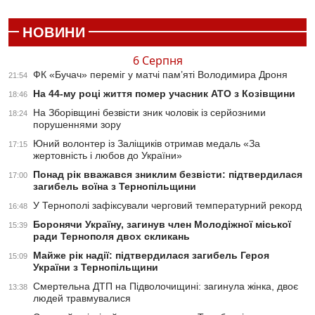
НОВИНИ
6 Серпня
ФК «Бучач» переміг у матчі пам’яті Володимира Дроня
21:54
На 44-му році життя помер учасник АТО з Козівщини
18:46
На Зборівщині безвісти зник чоловік із серйозними
18:24
порушеннями зору
Юний волонтер із Заліщиків отримав медаль «За
17:15
жертовність і любов до України»
Понад рік вважався зниклим безвісти: підтвердилася
17:00
загибель воїна з Тернопільщини
У Тернополі зафіксували черговий температурний рекорд
16:48
Боронячи Україну, загинув член Молодіжної міської
15:39
ради Тернополя двох скликань
Майже рік надії: підтвердилася загибель Героя
15:09
України з Тернопільщини
Смертельна ДТП на Підволочищині: загинула жінка, двоє
13:38
людей травмувалися