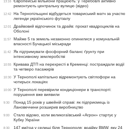
Європейські мільйони працюють: у Теребовлі активно
13:16
ремонтують центральну вулицю (відео)
На Тернопільщині відбудеться товариський матч за участю
12:42
легенди українського футзалу
Драйвовий відпочинок та драйв: прокат квадроциклів на
12:01
Оболоні
Майже 5 га земель незаконно опинилися у комунальній
11:57
власності Бучацької міськради
Як підтримувати фосфорний баланс ґрунту при
11:42
інтенсивному землеробстві
Кривава ДТП на перехресті в Кременці: постраждали водії
10:55
та четверо пасажирів
У Тернополі капітально відремонтують світлофори на
10:30
чотирьох локаціях
У Тернополі перевірили кондиціонери в транспорті:
10:00
порушення вже виявили
Понад 15 років у швейній справі: як підприємець із
9:30
Лановеччини розширив виробництво
Стало відомо, коли великогаївський «Агрон» стартує у
9:00
Кубку України
147 км/год у селищі біля Тернополя: водійку BMW, яку 24
8:30