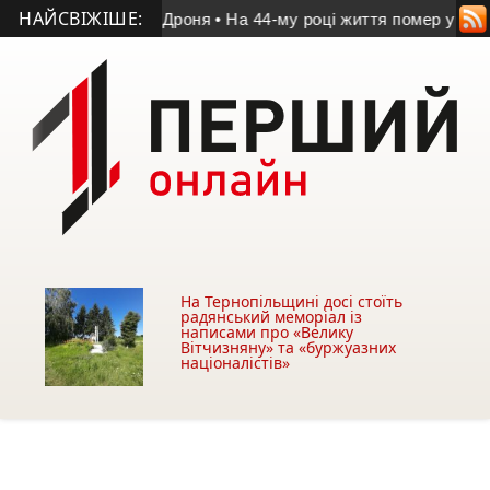
НАЙСВІЖІШЕ:
’яті Володимира Дроня
• На 44-му році життя помер учасник 
На Тернопільщині досі стоїть
радянський меморіал із
написами про «Велику
Вітчизняну» та «буржуазних
націоналістів»