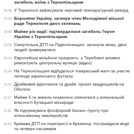
загибель воїна з Тернопільщини
У Тернополі зафіксували черговий температурний рекорд
16:48
Боронячи Україну, загинув член Молодіжної міської
15:39
ради Тернополя двох скликань
Майже рік надії: підтвердилася загибель Героя
15:09
України з Тернопільщини
Смертельна ДТП на Підволочищині: загинула жінка, двоє
13:38
людей травмувалися
Європейські мільйони працюють: у Теребовлі активно
13:16
ремонтують центральну вулицю (відео)
На Тернопільщині відбудеться товариський матч за участю
12:42
легенди українського футзалу
Драйвовий відпочинок та драйв: прокат квадроциклів на
12:01
Оболоні
Майже 5 га земель незаконно опинилися у комунальній
11:57
власності Бучацької міськради
Як підтримувати фосфорний баланс ґрунту при
11:42
інтенсивному землеробстві
Кривава ДТП на перехресті в Кременці: постраждали водії
10:55
та четверо пасажирів