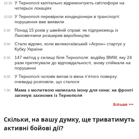
У Тернополі капітально відремонтують світлофори на
10:30
чотирьох локаціях
У Тернополі перевірили кондиціонери в транспорті:
10:00
порушення вже виявили
Понад 15 років у швейній справі: як підприємець із
9:30
Лановеччини розширив виробництво
Стало відомо, коли великогаївський «Агрон» стартує у
9:00
Кубку України
147 км/год у селищі біля Тернополя: водійку BMW, яку 24
8:30
рази притягували до відповідальності, знову спіймали на
порушенні
У Тернополі чоловік випав із вікна п’ятого поверху:
8:00
очевидці розповіли, що сталося
Мама з молитвою написала ікону для сина: на фронті
7:30
загинув захисник із Тернополя
Більше >>
Скільки, на вашу думку, ще триватимуть
активні бойові дії?