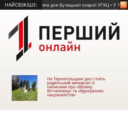
НАЙСВІЖІШЕ:
д обрав єпископа для Бучацької єпархії УГКЦ
• У Тернополі
На Тернопільщині досі стоїть
радянський меморіал із
написами про «Велику
Вітчизняну» та «буржуазних
націоналістів»