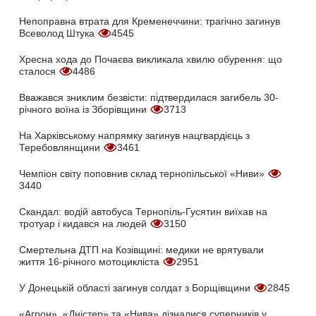
Непоправна втрата для Кременеччини: трагічно загинув
Всеволод Штука
4545
Хресна хода до Почаєва викликала хвилю обурення: що
сталося
4486
Вважався зниклим безвісти: підтвердилася загибель 30-
річного воїна із Зборівщини
3713
На Харківському напрямку загинув нацгвардієць з
Теребовлянщини
3461
Чемпіон світу поповнив склад тернопільської «Ниви»
3440
Скандал: водій автобуса Тернопіль-Гусятин виїхав на
тротуар і кидався на людей
3150
Смертельна ДТП на Козівщині: медики не врятували
життя 16-річного мотоцикліста
2951
У Донецькій області загинув солдат з Борщівщини
2845
«Агрон», «Дністер» та «Нива» дізналися суперників у