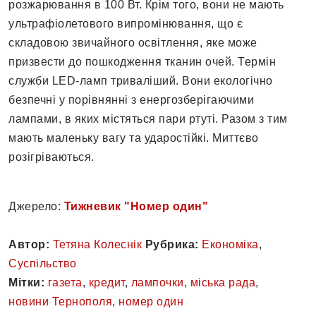
розжарювання в 100 Вт. Крім того, вони не мають
ультрафіолетового випромінювання, що є
складовою звичайного освітлення, яке може
призвести до пошкодження тканин очей. Термін
служби LED-ламп триваліший. Вони екологічно
безпечні у порівнянні з енергозберігаючими
лампами, в яких містяться пари ртуті. Разом з тим
мають маленьку вагу та ударостійкі. Миттєво
розігріваються.
Джерело:
Тижневик "Номер один"
Автор:
Тетяна Колеснік
Рубрика:
Економіка
,
Суспільство
Мітки:
газета
,
кредит
,
лампочки
,
міська рада
,
новини Тернополя
,
номер один