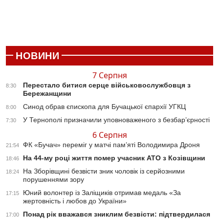
НОВИНИ
7 Серпня
Перестало битися серце військовослужбовця з
8:30
Бережанщини
Синод обрав єпископа для Бучацької єпархії УГКЦ
8:00
У Тернополі призначили уповноваженого з безбар’єрності
7:30
6 Серпня
ФК «Бучач» переміг у матчі пам’яті Володимира Дроня
21:54
На 44-му році життя помер учасник АТО з Козівщини
18:46
На Зборівщині безвісти зник чоловік із серйозними
18:24
порушеннями зору
Юний волонтер із Заліщиків отримав медаль «За
17:15
жертовність і любов до України»
Понад рік вважався зниклим безвісти: підтвердилася
17:00