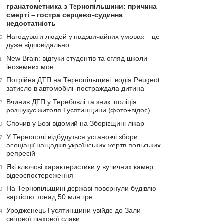
гранатометника з Тернопільщини: причина
смерті – гостра серцево-судинна
недостатність
Нагодувати людей у надзвичайних умовах – це
5
дуже відповідально
New Brain: відгуки студентів та огляд школи
1
іноземних мов
Потрійна ДТП на Тернопільщині: водія Peugeot
7
затисло в автомобілі, постраждала дитина
Вчинив ДТП у Теребовлі та зник: поліція
2
розшукує жителя Гусятинщини (фото+відео)
Спочив у Бозі відомий на Зборівщині лікар
0
У Тернополі відбудуться установчі збори
7
асоціації нащадків українських жертв польських
репресій
Які ключові характеристики у вуличних камер
3
відеоспостереження
На Тернопільщині державі повернули будівлю
0
вартістю понад 50 млн грн
Уродженець Гусятинщини увійде до Зали
4
світової шахової слави