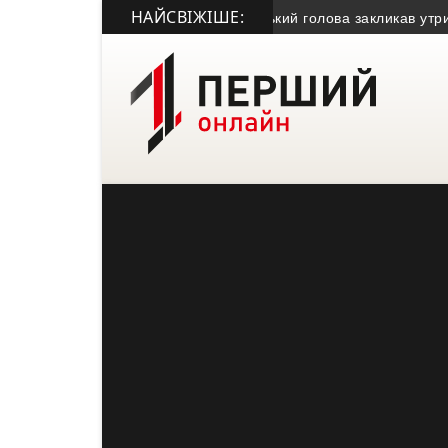
НАЙСВІЖІШЕ:
 засудили за крадіжку газу
• Міський голова закликав утриматися 