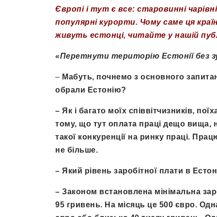
Європі і тут є все: старовинні чарівн
популярні курорти. Чому саме ця краї
живуть естонці, читайте у нашій публ
«Перетнути територію Естонії без з
–
Мабуть, почнемо з основного запитан
обрали Естонію?
–
Як і багато моїх співвітчизників, по
тому, що тут оплата праці дещо вища, н
такої конкуренції на ринку праці. Працю
не більше.
– Який рівень заробітної плати в Естон
–
Законом встановлена мінімальна заро
95 гривень. На місяць це 500 євро. Одн