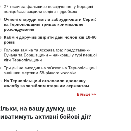
27 тисяч за фальшиве посвідчення: у Борщеві
4
поліцейські викрили водія з підробкою
Очисні споруди могли забруднювати Серет:
4
на Тернопільщині триває кримінальне
розслідування
Кабмін доручив звірити дані чоловіків 18-60
9
років
Гольова заміна та яскрава гра: представники
3
Бучача та Борщівщини – найкращі у турі першої
ліги Тернопільщини
Три дні не виходив на зв’язок: на Тернопільщині
4
знайшли мертвим 58-річного чоловіка
На Тернопільщині оголосили дводенну
8
жалобу за загиблим старшим сержантом
Більше >>
ільки, на вашу думку, ще
иватимуть активні бойові дії?