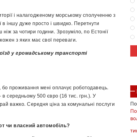
иторії і налагодженому морському сполученню з
ії в іншу дуже просто і швидко. Перетнути
 ніж за чотири години. Зрозуміло, по Естонії
ожен з яких має свої переваги.
роїзд у громадському транспорті
, бо проживання мені оплачує роботодавець.
в середньому 500 євро (16 тис. грн.). У
По
рай важко. Середня ціна за комунальні послуги
По
во
рт чи власний автомобіль?
ти