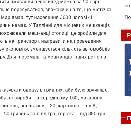
купити вживаний велосипед можна за 50 євро
віт
ільно пересуватися, зважаючи на те, що містечка
По
Мар’ямаа, тут населення 3000 чоловік і
ричин немає. У Таллінні для місцевих мешканців
 пояснювали мешканці столиці, це зробили для
ають на транспорт, направити на проведення
ву економіку, зменшується кількість автомобілів
ру. Для іноземців та мешканців інших регіонів
вказувати одразу в гривнях, аби було зручніше.
овбасні вироби – в середньому 160, макарони –
 гривень, апельсини – 30, картопля – від 8,
 50 гривень за півлітра, горілка – від 380 грн.
П