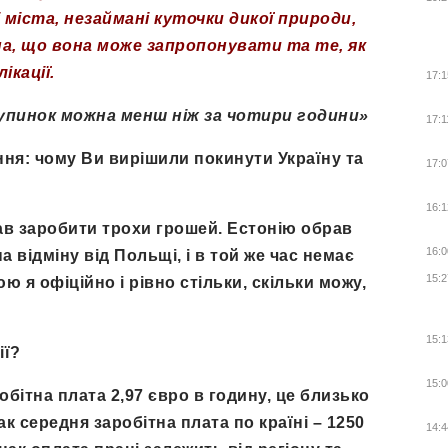
і міста, незаймані куточки дикої природи,
на, що вона може запропонувати та те, як
ікації.
17:1
упинок можна менш ніж за чотири години»
17:1
ня: чому Ви вирішили покинути Україну та
17:0
16:1
їхав заробити трохи грошей. Естонію обрав
16:0
а відміну від Польщі, і в той же час немає
15:2
ю я офіційно і рівно стільки, скільки можу,
15:1
ії?
15:0
бітна плата 2,97 євро в годину, це близько
ак середня заробітна плата по країні – 1250
14:4