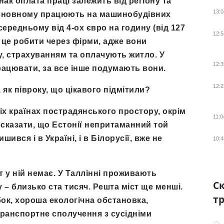
ак оплата праці залежить від регіону та
13:0
 основному працюють на машинобудівних
середньому від 4-ох євро на годину (від 127
12:5
о це робити через фірми, адже вони
, страхуванням та оплачують житло. У
12:3
рацювати, за все інше подумають вони.
12:2
як півроку, що цікавого підмітили?
сіх країнах пострадянського простору, окрім
11:0
жу сказати, що Естонії непритаманний той
вся і в Україні, і в Білорусії, вже не
10:4
т у ній немає. У Таллінні проживають
Ск
у – близько ста тисяч. Решта міст ще менші.
тр
бок, хороша екологічна обстановка,
транспортне сполучення з сусідніми