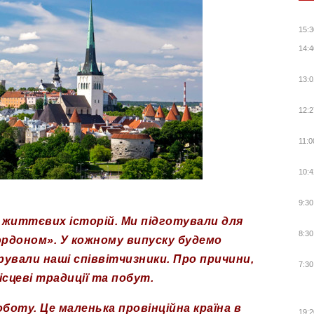
15:3
14:4
13:0
12:2
11:0
10:4
9:30
і життєвих історій. Ми підготували для
8:30
ордоном». У кожному випуску будемо
грували наші співвітчизники. Про причини,
7:30
ісцеві традиції та побут.
роботу.
Це маленька провінційна країна в
19:2