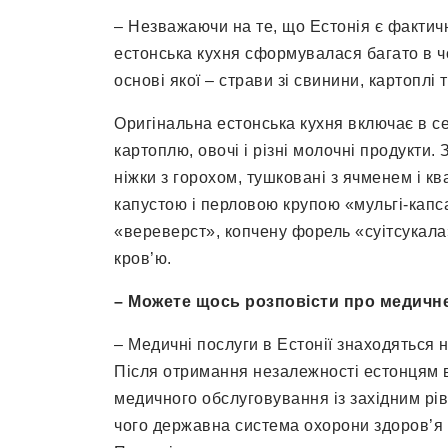
– Незважаючи на те, що Естонія є фактич
естонська кухня сформувалася багато в чо
основі якої – страви зі свинини, картоплі т
Оригінальна естонська кухня включає в себ
картоплю, овочі і різні молочні продукти.
ніжки з горохом, тушковані з ячменем і 
капустою і перловою крупою «мульгі-капса
«вереверст», копчену форель «суітсукала
кров’ю.
– Можете щось розповісти про медичн
– Медичні послуги в Естонії знаходяться н
Після отримання незалежності естонцям в
медичного обслуговування із західним рівн
чого державна система охорони здоров’я в