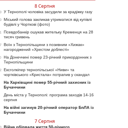
8 Серпня
У Тернополі чоловіка засудили за крадіжку газу
0
Міський голова закликав утриматися від купівлі
0
будівлі у Чорткові (фото)
Псевдобанкір ошукав жительку Кременця на 28
1
тисяч гривень
Воїн з Тернопільщини з позивним «Хижак»
7
нагороджений «Хрестом доблесті»
На Донеччині помер 23-річний прикордонник з
0
Тернопільщини
Ексголкіпер тернопільської «Ниви» та
2
чортківського «Кристала» потрапив у скандал
На Харківщині помер 55-річний захисник із
Бучаччини
День міста у Тернополі: програма заходів 14-16
серпня
На війні загинув 20-річний оператор БпЛА із
Бучаччини
7 Серпня
Війна обірвала життя 50-річного
0