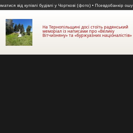
від купівлі будівлі у Чорткові (фото)
• Псевдобанкір ошукав жи
На Тернопільщині досі стоїть радянський
меморіал із написами про «Велику
Вітчизняну» та «буржуазних націоналістів»