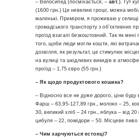
– Велосипед (посміхається, –
авт.
). Тут 
(1600 грн.) Це невеликі гроші, можна моб
маленькі. Приміром, я проживаю у селищі 
громадського транспорту з об’єктивних п
проїзд взагалі безкоштовний. Так як мені
того, щоби люди могли кошти, які витрач
дозвілля, як результат, це стимулює місце
на вулиці та шкідливих викидів в атмосфе
проїзд – 1,75 євро (55 грн.)
– Як щодо продуктового кошика?
– Відносно все не дуже дорого, ціни буду 
Фарш – 63,95-127,89 грн., молоко – 25, к
30, великий хліб – 24 грн., яблука – від 20
цибуля – 22, помідори – 50. Місцеве пиво –
– Чим харчуються естонці?