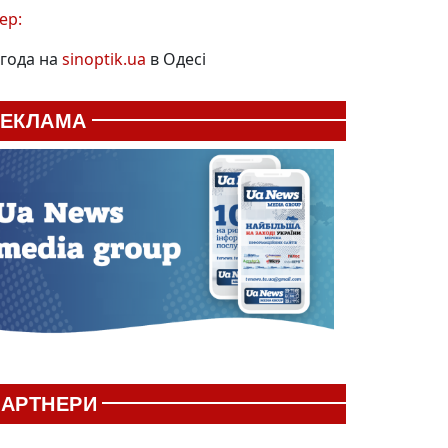
ер:
года на
sinoptik.ua
в Одесі
РЕКЛАМА
АРТНЕРИ