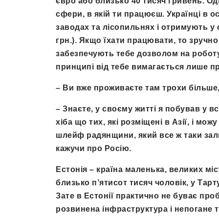
євро або близько 40 тисяч гривень. Одн
сфери, в якій ти працюєш. Українці в
заводах та лісопильнях і отримують у 
грн.). Якщо їхати працювати, то зручн
забезпечують тебе дозволом на роботу
принципі від тебе вимагається лише п
–
Ви вже проживаєте там трохи більше, 
–
Знаєте, у своєму житті я побував у в
хіба що тих, які розміщені в Азії, і мо
шлейф радянщини, який все ж таки залиши
кажучи про Росію.
Естонія – країна маленька, великих міс
близько п’ятисот тисяч чоловік, у Тарт
Зате в Естонії практично не буває про
розвинена інфраструктура і непогане 