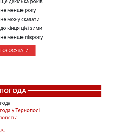
ще декілька років
не менше року
не можу сказати
до кінця цієї зими
не менше півроку
ПОГОДА
года
года у
Тернополі
логість:
ск: