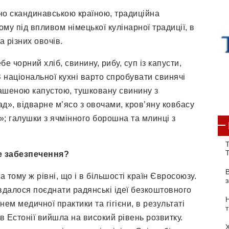
но скандинавською країною, традиційна
му під впливом німецької кулінарної традиції, в
а різних овочів.
е чорний хліб, свинину, рибу, суп із капусти,
 З національної кухні варто спробувати свинячі
квашеною капустою, тушковану свинину з
д», відварне м’ясо з овочами, кров’яну ковбасу
»; галушки з ячмінного борошна та млинці з
Т
е забезпечення?
а тому ж рівні, що і в більшості країн Євросоюзу.
далося поєднати радянські ідеї безкоштовного
ем медичної практики та гігієни, в результаті
 Естонії вийшла на високий рівень розвитку.