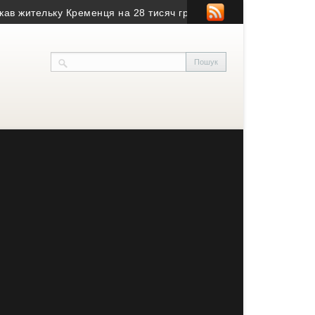
тельку Кременця на 28 тисяч гривень
• Воїн з Тернопільщини 