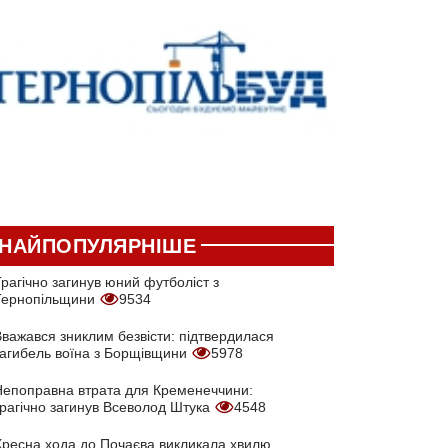
НАЙПОПУЛЯРНІШЕ
рагічно загинув юний футболіст з
Тернопільщини
9534
Вважався зниклим безвісти: підтвердилася
загибель воїна з Борщівщини
5978
Непоправна втрата для Кременеччини:
трагічно загинув Всеволод Штука
4548
Хресна хода до Почаєва викликала хвилю